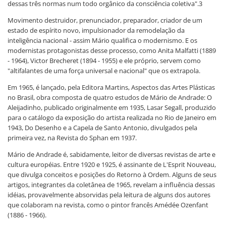
dessas três normas num todo orgânico da consciência coletiva".3
Movimento destruidor, prenunciador, preparador, criador de um
estado de espírito novo, impulsionador da remodelação da
inteligência nacional - assim Mário qualifica o modernismo. E os
modernistas protagonistas desse processo, como Anita Malfatti (1889
- 1964), Victor Brecheret (1894 - 1955) e ele próprio, servem como
"altifalantes de uma força universal e nacional" que os extrapola.
Em 1965, é lançado, pela Editora Martins, Aspectos das Artes Plásticas
no Brasil, obra composta de quatro estudos de Mário de Andrade: O
Aleijadinho, publicado originalmente em 1935, Lasar Segall, produzido
para o catálogo da exposição do artista realizada no Rio de Janeiro em
1943, Do Desenho e a Capela de Santo Antonio, divulgados pela
primeira vez, na Revista do Sphan em 1937.
Mário de Andrade é, sabidamente, leitor de diversas revistas de arte e
cultura européias. Entre 1920 e 1925, é assinante de L'Esprit Nouveau,
que divulga conceitos e posições do Retorno à Ordem. Alguns de seus
artigos, integrantes da coletânea de 1965, revelam a influência dessas
idéias, provavelmente absorvidas pela leitura de alguns dos autores
que colaboram na revista, como o pintor francês Amédée Ozenfant
(1886 - 1966).