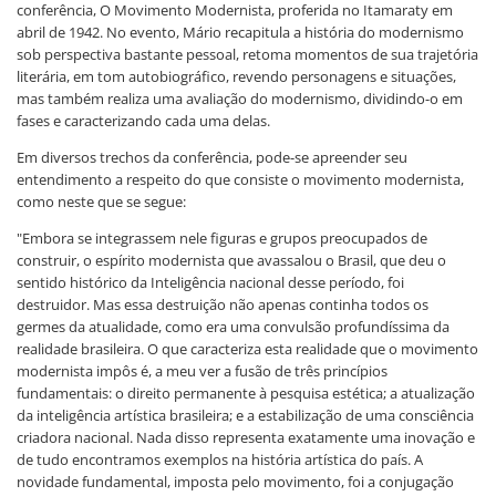
conferência, O Movimento Modernista, proferida no Itamaraty em
abril de 1942. No evento, Mário recapitula a história do modernismo
sob perspectiva bastante pessoal, retoma momentos de sua trajetória
literária, em tom autobiográfico, revendo personagens e situações,
mas também realiza uma avaliação do modernismo, dividindo-o em
fases e caracterizando cada uma delas.
Em diversos trechos da conferência, pode-se apreender seu
entendimento a respeito do que consiste o movimento modernista,
como neste que se segue:
"Embora se integrassem nele figuras e grupos preocupados de
construir, o espírito modernista que avassalou o Brasil, que deu o
sentido histórico da Inteligência nacional desse período, foi
destruidor. Mas essa destruição não apenas continha todos os
germes da atualidade, como era uma convulsão profundíssima da
realidade brasileira. O que caracteriza esta realidade que o movimento
modernista impôs é, a meu ver a fusão de três princípios
fundamentais: o direito permanente à pesquisa estética; a atualização
da inteligência artística brasileira; e a estabilização de uma consciência
criadora nacional. Nada disso representa exatamente uma inovação e
de tudo encontramos exemplos na história artística do país. A
novidade fundamental, imposta pelo movimento, foi a conjugação