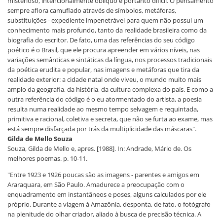
misterioso, intencionalmente oblíquo e portanto difícil. O pensamento
sempre aflora camuflado através de símbolos, metáforas,
substituições - expediente impenetrável para quem não possui um
conhecimento mais profundo, tanto da realidade brasileira como da
biografia do escritor. De fato, uma das referências do seu código
poético é o Brasil, que ele procura apreender em vários níveis, nas
variações semânticas e sintáticas da língua, nos processos tradicionais
da poética erudita e popular, nas imagens e metáforas que tira da
realidade exterior: a cidade natal onde viveu, o mundo muito mais
amplo da geografia, da história, da cultura complexa do país. E como a
outra referência do código é o eu atormentado do artista, a poesia
resulta numa realidade ao mesmo tempo selvagem e requintada,
primitiva e racional, coletiva e secreta, que não se furta ao exame, mas
está sempre disfarçada por trás da multiplicidade das máscaras".
Gilda de Mello Souza
Souza, Gilda de Mello e, apres. [1988]. In: Andrade, Mário de. Os
melhores poemas. p. 10-11.
"Entre 1923 e 1926 poucas são as imagens - parentes e amigos em
Araraquara, em São Paulo. Amadurece a preocupação com o
enquadramento em instantâneos e poses, alguns calculados por ele
próprio. Durante a viagem à Amazônia, desponta, de fato, o fotógrafo
na plenitude do olhar criador, aliado à busca de precisão técnica. A