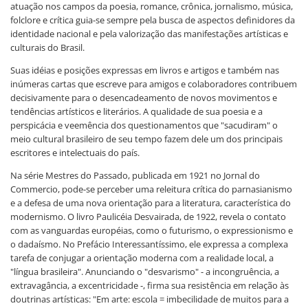
atuação nos campos da poesia, romance, crônica, jornalismo, música,
folclore e crítica guia-se sempre pela busca de aspectos definidores da
identidade nacional e pela valorização das manifestações artísticas e
culturais do Brasil.
Suas idéias e posições expressas em livros e artigos e também nas
inúmeras cartas que escreve para amigos e colaboradores contribuem
decisivamente para o desencadeamento de novos movimentos e
tendências artísticos e literários. A qualidade de sua poesia e a
perspicácia e veemência dos questionamentos que "sacudiram" o
meio cultural brasileiro de seu tempo fazem dele um dos principais
escritores e intelectuais do país.
Na série Mestres do Passado, publicada em 1921 no Jornal do
Commercio, pode-se perceber uma releitura crítica do parnasianismo
e a defesa de uma nova orientação para a literatura, característica do
modernismo. O livro Paulicéia Desvairada, de 1922, revela o contato
com as vanguardas européias, como o futurismo, o expressionismo e
o dadaísmo. No Prefácio Interessantíssimo, ele expressa a complexa
tarefa de conjugar a orientação moderna com a realidade local, a
"língua brasileira". Anunciando o "desvarismo" - a incongruência, a
extravagância, a excentricidade -, firma sua resistência em relação às
doutrinas artísticas: "Em arte: escola = imbecilidade de muitos para a