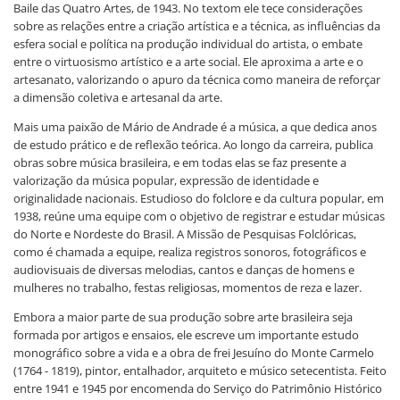
Baile das Quatro Artes, de 1943. No textom ele tece considerações
sobre as relações entre a criação artística e a técnica, as influências da
esfera social e política na produção individual do artista, o embate
entre o virtuosismo artístico e a arte social. Ele aproxima a arte e o
artesanato, valorizando o apuro da técnica como maneira de reforçar
a dimensão coletiva e artesanal da arte.
Mais uma paixão de Mário de Andrade é a música, a que dedica anos
de estudo prático e de reflexão teórica. Ao longo da carreira, publica
obras sobre música brasileira, e em todas elas se faz presente a
valorização da música popular, expressão de identidade e
originalidade nacionais. Estudioso do folclore e da cultura popular, em
1938, reúne uma equipe com o objetivo de registrar e estudar músicas
do Norte e Nordeste do Brasil. A Missão de Pesquisas Folclóricas,
como é chamada a equipe, realiza registros sonoros, fotográficos e
audiovisuais de diversas melodias, cantos e danças de homens e
mulheres no trabalho, festas religiosas, momentos de reza e lazer.
Embora a maior parte de sua produção sobre arte brasileira seja
formada por artigos e ensaios, ele escreve um importante estudo
monográfico sobre a vida e a obra de frei Jesuíno do Monte Carmelo
(1764 - 1819), pintor, entalhador, arquiteto e músico setecentista. Feito
entre 1941 e 1945 por encomenda do Serviço do Patrimônio Histórico