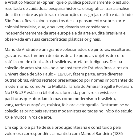
e Artístico Nacional - Sphan, que o publica postumamente, o estudo,
resultado de cuidadosa pesquisa histórica e biográfica, traz a análise
do crítico sobre as pinturas e decorações das igrejas de Itu e da cidade
São Paulo. Revela ainda aspectos de seu pensamento sobre a arte
colonial brasileira, que, a seu ver, deveria ser considerada
independentemente da arte européia e da arte erudita brasileira e
observada em suas características plásticas originais.
Mário de Andrade é um grande colecionador, de pinturas, esculturas,
gravuras, mas também de obras de arte popular, objetos de culto
católico ou de rituais afro-brasileiros, artefatos indígenas. De sua
coleção de artes visuais - hoje no Instituto de Estudos Brasileiros da
Universidade de São Paulo - IEB/USP, fazem parte, entre diversas
outras obras, vários retratos presenteados por nomes importantes do
modernismo, como Anita Malfatti, Tarsila do Amaral, Segall e Portinari.
No IEB/USP está sua biblioteca, formada por livros, revistas e
partituras que abordam temas como modernismo brasileiro,
vanguardas européias, música, folclore e etnografia. Destacam-se na
coleção as principais revistas modernistas editadas no início do século
XX e muitos livros de arte.
Um capítulo à parte de sua produção literária é constituído pela
volumosa correspondência mantida com Manuel Bandeira (1886 -