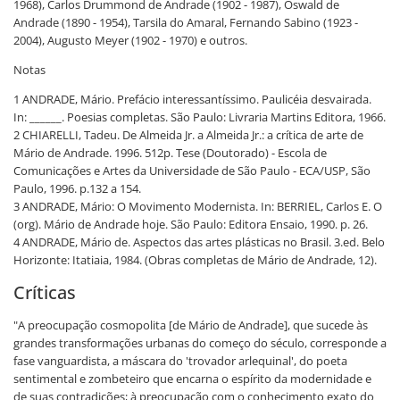
1968), Carlos Drummond de Andrade (1902 - 1987), Oswald de
Andrade (1890 - 1954), Tarsila do Amaral, Fernando Sabino (1923 -
2004), Augusto Meyer (1902 - 1970) e outros.
Notas
1 ANDRADE, Mário. Prefácio interessantíssimo. Paulicéia desvairada.
In: ______. Poesias completas. São Paulo: Livraria Martins Editora, 1966.
2 CHIARELLI, Tadeu. De Almeida Jr. a Almeida Jr.: a crítica de arte de
Mário de Andrade. 1996. 512p. Tese (Doutorado) - Escola de
Comunicações e Artes da Universidade de São Paulo - ECA/USP, São
Paulo, 1996. p.132 a 154.
3 ANDRADE, Mário: O Movimento Modernista. In: BERRIEL, Carlos E. O
(org). Mário de Andrade hoje. São Paulo: Editora Ensaio, 1990. p. 26.
4 ANDRADE, Mário de. Aspectos das artes plásticas no Brasil. 3.ed. Belo
Horizonte: Itatiaia, 1984. (Obras completas de Mário de Andrade, 12).
Críticas
"A preocupação cosmopolita [de Mário de Andrade], que sucede às
grandes transformações urbanas do começo do século, corresponde a
fase vanguardista, a máscara do 'trovador arlequinal', do poeta
sentimental e zombeteiro que encarna o espírito da modernidade e
de suas contradições; à preocupação com o conhecimento exato do