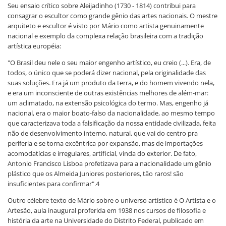
Seu ensaio crítico sobre Aleijadinho (1730 - 1814) contribui para
consagrar o escultor como grande gênio das artes nacionais. O mestre
arquiteto e escultor é visto por Mário como artista genuinamente
nacional e exemplo da complexa relação brasileira com a tradição
artística européia:
"O Brasil deu nele o seu maior engenho artístico, eu creio (...). Era, de
todos, o único que se poderá dizer nacional, pela originalidade das
suas soluções. Era já um produto da terra, e do homem vivendo nela,
e era um inconsciente de outras existências melhores de além-mar:
um aclimatado, na extensão psicológica do termo. Mas, engenho já
nacional, era o maior boato-falso da nacionalidade, ao mesmo tempo
que caracterizava toda a falsificação da nossa entidade civilizada, feita
não de desenvolvimento interno, natural, que vai do centro pra
periferia e se torna excêntrica por expansão, mas de importações
acomodatícias e irregulares, artificial, vinda do exterior. De fato,
Antonio Francisco Lisboa profetizava para a nacionalidade um gênio
plástico que os Almeida Juniores posteriores, tão raros! são
insuficientes para confirmar".4
Outro célebre texto de Mário sobre o universo artístico é O Artista e o
Artesão, aula inaugural proferida em 1938 nos cursos de filosofia e
história da arte na Universidade do Distrito Federal, publicado em