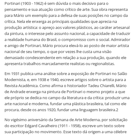
Portinari (1903 - 1962) é sem dúvida o mais decisivo para o
pensamento e sua atuação como crítico de arte. Sua obra representa
para Mário um exemplo para a defesa de suas posições no campo da
crítica. Nela ele enxerga as principais qualidades que aprecia na
produção artística: o apreço aos valores plásticos, ao caráter artesanal
da pintura, o interesse pelo assunto nacional, a capacidade de traduzir
a realidade humana do Brasil, o compromisso com o social. Admirador
e amigo de Portinari, Mário procura elevá-lo ao posto de maior artista
nacional de seu tempo, o que por vezes lhe custa uma visão
demasiado condescendente em relação a sua produção, quando ele
apresenta trabalhos marcadamente realistas ou regionalistas.
Em 1931 publica uma análise sobre a exposição de Portinari no Salão
Modernista, e, em 1938 e 1940, escreve artigos sobre o artista para a
Revista Acadêmica. Como afirma o historiador Tadeu Chiarelli, Mário
de Andrade enxerga na pintura de Portinari o mesmo projeto a que
ele próprio se dedica no campo da literatura e da crítica: produzir uma
arte nacional e moderna, fundar uma plástica brasileira, tal como ele
procura, desde os anos 1920, fundar uma linguagem brasileira.2
No vigésimo aniversário da Semana de Arte Moderna, por solicitação
do escritor Edgard Cavalheiro (1911 - 1958), escreve um texto sobre
sua participação no movimento. Esse texto dá origem a uma célebre