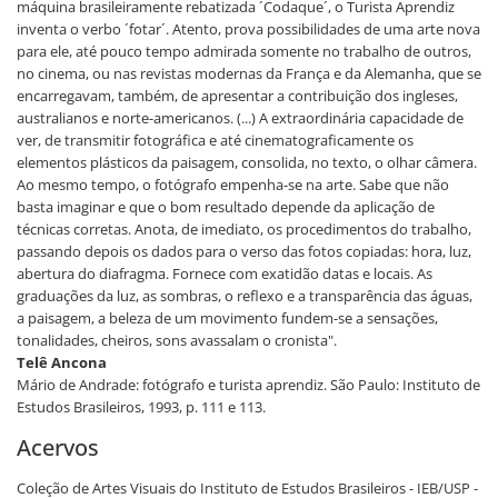
máquina brasileiramente rebatizada ´Codaque´, o Turista Aprendiz
inventa o verbo ´fotar´. Atento, prova possibilidades de uma arte nova
para ele, até pouco tempo admirada somente no trabalho de outros,
no cinema, ou nas revistas modernas da França e da Alemanha, que se
encarregavam, também, de apresentar a contribuição dos ingleses,
australianos e norte-americanos. (...) A extraordinária capacidade de
ver, de transmitir fotográfica e até cinematograficamente os
elementos plásticos da paisagem, consolida, no texto, o olhar câmera.
Ao mesmo tempo, o fotógrafo empenha-se na arte. Sabe que não
basta imaginar e que o bom resultado depende da aplicação de
técnicas corretas. Anota, de imediato, os procedimentos do trabalho,
passando depois os dados para o verso das fotos copiadas: hora, luz,
abertura do diafragma. Fornece com exatidão datas e locais. As
graduações da luz, as sombras, o reflexo e a transparência das águas,
a paisagem, a beleza de um movimento fundem-se a sensações,
tonalidades, cheiros, sons avassalam o cronista".
Telê Ancona
Mário de Andrade: fotógrafo e turista aprendiz. São Paulo: Instituto de
Estudos Brasileiros, 1993, p. 111 e 113.
Acervos
Coleção de Artes Visuais do Instituto de Estudos Brasileiros - IEB/USP -