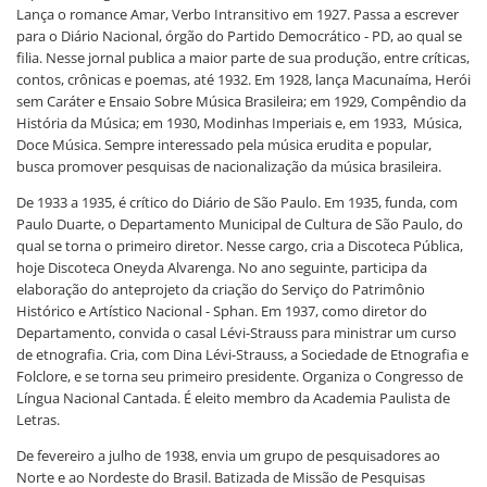
Lança o romance Amar, Verbo Intransitivo em 1927. Passa a escrever
para o Diário Nacional, órgão do Partido Democrático - PD, ao qual se
filia. Nesse jornal publica a maior parte de sua produção, entre críticas,
contos, crônicas e poemas, até 1932. Em 1928, lança Macunaíma, Herói
sem Caráter e Ensaio Sobre Música Brasileira; em 1929, Compêndio da
História da Música; em 1930, Modinhas Imperiais e, em 1933, Música,
Doce Música. Sempre interessado pela música erudita e popular,
busca promover pesquisas de nacionalização da música brasileira.
De 1933 a 1935, é crítico do Diário de São Paulo. Em 1935, funda, com
Paulo Duarte, o Departamento Municipal de Cultura de São Paulo, do
qual se torna o primeiro diretor. Nesse cargo, cria a Discoteca Pública,
hoje Discoteca Oneyda Alvarenga. No ano seguinte, participa da
elaboração do anteprojeto da criação do Serviço do Patrimônio
Histórico e Artístico Nacional - Sphan. Em 1937, como diretor do
Departamento, convida o casal Lévi-Strauss para ministrar um curso
de etnografia. Cria, com Dina Lévi-Strauss, a Sociedade de Etnografia e
Folclore, e se torna seu primeiro presidente. Organiza o Congresso de
Língua Nacional Cantada. É eleito membro da Academia Paulista de
Letras.
De fevereiro a julho de 1938, envia um grupo de pesquisadores ao
Norte e ao Nordeste do Brasil. Batizada de Missão de Pesquisas