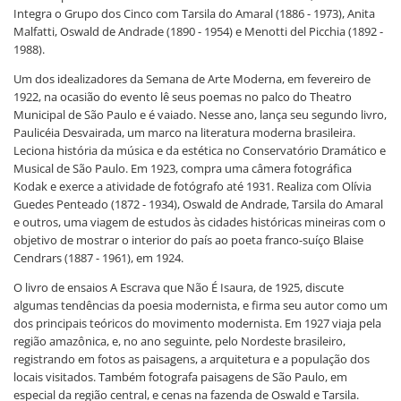
Integra o Grupo dos Cinco com Tarsila do Amaral (1886 - 1973), Anita
Malfatti, Oswald de Andrade (1890 - 1954) e Menotti del Picchia (1892 -
1988).
Um dos idealizadores da Semana de Arte Moderna, em fevereiro de
1922, na ocasião do evento lê seus poemas no palco do Theatro
Municipal de São Paulo e é vaiado. Nesse ano, lança seu segundo livro,
Paulicéia Desvairada, um marco na literatura moderna brasileira.
Leciona história da música e da estética no Conservatório Dramático e
Musical de São Paulo. Em 1923, compra uma câmera fotográfica
Kodak e exerce a atividade de fotógrafo até 1931. Realiza com Olívia
Guedes Penteado (1872 - 1934), Oswald de Andrade, Tarsila do Amaral
e outros, uma viagem de estudos às cidades históricas mineiras com o
objetivo de mostrar o interior do país ao poeta franco-suíço Blaise
Cendrars (1887 - 1961), em 1924.
O livro de ensaios A Escrava que Não É Isaura, de 1925, discute
algumas tendências da poesia modernista, e firma seu autor como um
dos principais teóricos do movimento modernista. Em 1927 viaja pela
região amazônica, e, no ano seguinte, pelo Nordeste brasileiro,
registrando em fotos as paisagens, a arquitetura e a população dos
locais visitados. Também fotografa paisagens de São Paulo, em
especial da região central, e cenas na fazenda de Oswald e Tarsila.