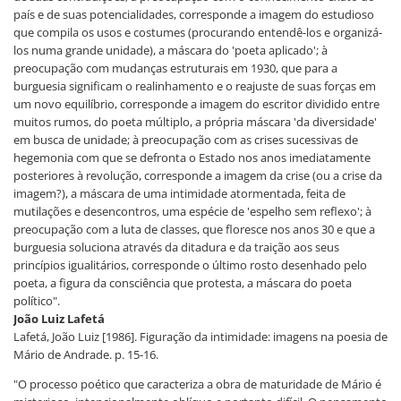
país e de suas potencialidades, corresponde a imagem do estudioso
que compila os usos e costumes (procurando entendê-los e organizá-
los numa grande unidade), a máscara do 'poeta aplicado'; à
preocupação com mudanças estruturais em 1930, que para a
burguesia significam o realinhamento e o reajuste de suas forças em
um novo equilíbrio, corresponde a imagem do escritor dividido entre
muitos rumos, do poeta múltiplo, a própria máscara 'da diversidade'
em busca de unidade; à preocupação com as crises sucessivas de
hegemonia com que se defronta o Estado nos anos imediatamente
posteriores à revolução, corresponde a imagem da crise (ou a crise da
imagem?), a máscara de uma intimidade atormentada, feita de
mutilações e desencontros, uma espécie de 'espelho sem reflexo'; à
preocupação com a luta de classes, que floresce nos anos 30 e que a
burguesia soluciona através da ditadura e da traição aos seus
princípios igualitários, corresponde o último rosto desenhado pelo
poeta, a figura da consciência que protesta, a máscara do poeta
político".
João Luiz Lafetá
Lafetá, João Luiz [1986]. Figuração da intimidade: imagens na poesia de
Mário de Andrade. p. 15-16.
"O processo poético que caracteriza a obra de maturidade de Mário é