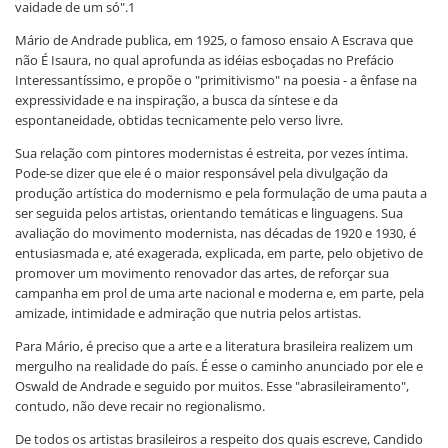
vaidade de um só".1
Mário de Andrade publica, em 1925, o famoso ensaio A Escrava que
não É Isaura, no qual aprofunda as idéias esboçadas no Prefácio
Interessantíssimo, e propõe o "primitivismo" na poesia - a ênfase na
expressividade e na inspiração, a busca da síntese e da
espontaneidade, obtidas tecnicamente pelo verso livre.
Sua relação com pintores modernistas é estreita, por vezes íntima.
Pode-se dizer que ele é o maior responsável pela divulgação da
produção artística do modernismo e pela formulação de uma pauta a
ser seguida pelos artistas, orientando temáticas e linguagens. Sua
avaliação do movimento modernista, nas décadas de 1920 e 1930, é
entusiasmada e, até exagerada, explicada, em parte, pelo objetivo de
promover um movimento renovador das artes, de reforçar sua
campanha em prol de uma arte nacional e moderna e, em parte, pela
amizade, intimidade e admiração que nutria pelos artistas.
Para Mário, é preciso que a arte e a literatura brasileira realizem um
mergulho na realidade do país. É esse o caminho anunciado por ele e
Oswald de Andrade e seguido por muitos. Esse "abrasileiramento",
contudo, não deve recair no regionalismo.
De todos os artistas brasileiros a respeito dos quais escreve, Candido