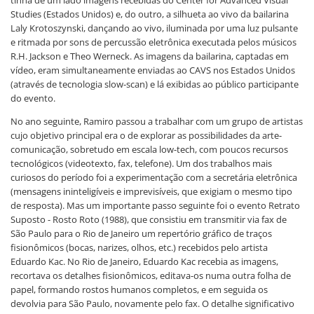
tinha de um lado imagens recebidas do Center for Advanced Visual
Studies (Estados Unidos) e, do outro, a silhueta ao vivo da bailarina
Laly Krotoszynski, dançando ao vivo, iluminada por uma luz pulsante
e ritmada por sons de percussão eletrônica executada pelos músicos
R.H. Jackson e Theo Werneck. As imagens da bailarina, captadas em
vídeo, eram simultaneamente enviadas ao CAVS nos Estados Unidos
(através de tecnologia slow-scan) e lá exibidas ao público participante
do evento.
No ano seguinte, Ramiro passou a trabalhar com um grupo de artistas
cujo objetivo principal era o de explorar as possibilidades da arte-
comunicação, sobretudo em escala low-tech, com poucos recursos
tecnológicos (videotexto, fax, telefone). Um dos trabalhos mais
curiosos do período foi a experimentação com a secretária eletrônica
(mensagens ininteligíveis e imprevisíveis, que exigiam o mesmo tipo
de resposta). Mas um importante passo seguinte foi o evento Retrato
Suposto - Rosto Roto (1988), que consistiu em transmitir via fax de
São Paulo para o Rio de Janeiro um repertório gráfico de traços
fisionômicos (bocas, narizes, olhos, etc.) recebidos pelo artista
Eduardo Kac. No Rio de Janeiro, Eduardo Kac recebia as imagens,
recortava os detalhes fisionômicos, editava-os numa outra folha de
papel, formando rostos humanos completos, e em seguida os
devolvia para São Paulo, novamente pelo fax. O detalhe significativo