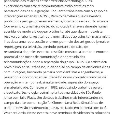
panorama das relações entre arte/ciência/tecnologia. Suas
experiências com arte telecomunicativa estão entre as mais
bemsucedidas de sua geração. Enquanto trabalhava com o grupo de
intervenções urbanas 3 NÓS 3, Ramiro percebeu que os eventos
produzidos pelo grupo eram efêmeros, localizados e de curto alcance
(por exemplo, uma faixa de tecido colocada transversalmente numa
avenida, de modo a bloquear o trânsito, até que algum motorista
resolva derrubá-la, restituindo a normalidade ao trânsito), mas a mídia
lhes dava uma repercussão enorme, por meio dos artigos de jornais e
reportagens na televisão, servindo portanto de caixa de
ressonância daqueles eventos. Esse fato mostrou a Ramiro o enorme
potencial dos meios de comunicação e sobretudo das
telecomunicações. Após a separação do grupo 3 NÓS 3, o artista deu
novo rumo ao seu trabalho, iniciando-se no campo da eletrônica e das
comunicações, buscando parceria com cientistas e engenheiros, e
passando a incorporar ao seu trabalho novos conceitos como os de
operação em tempo real, simultaneidade, supressão do espaço
e imaterialidade. Começou em 1982, produzindo trabalhos para o
videotexto, tecnologia recémimplantada na cidade de São Paulo,
junto com Julio Plaza. Um de seus trabalhos mais interessantes no
campo da arte-comunicação foi Clones - Uma Rede Simultânea de
Rádio, Televisão e Videotexto (1983), realizado em parceria com José
Wagner Garcia. Nesse evento, nove terminais de videotexto colocados