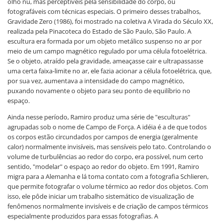
olho nu, mas perceptíveis pela sensibilidade do corpo, ou
fotografáveis com técnicas especiais. O primeiro desses trabalhos,
Gravidade Zero (1986), foi mostrado na coletiva A Virada do Século XX,
realizada pela Pinacoteca do Estado de São Paulo, São Paulo. A
escultura era formada por um objeto metálico suspenso no ar por
meio de um campo magnético regulado por uma célula fotoelétrica.
Se o objeto, atraído pela gravidade, ameaçasse cair e ultrapassasse
uma certa faixa-limite no ar, ele fazia acionar a célula fotoelétrica, que,
por sua vez, aumentava a intensidade do campo magnético,
puxando novamente o objeto para seu ponto de equilíbrio no
espaço.
Ainda nesse período, Ramiro produz uma série de "esculturas"
agrupadas sob o nome de Campo de Força. A idéia é a de que todos
os corpos estão circundados por campos de energia (geralmente
calor) normalmente invisíveis, mas sensíveis pelo tato. Controlando o
volume de turbulências ao redor do corpo, era possível, num certo
sentido, "modelar" o espaço ao redor do objeto. Em 1991, Ramiro
migra para a Alemanha e lá toma contato com a fotografia Schlieren,
que permite fotografar o volume térmico ao redor dos objetos. Com
isso, ele pôde iniciar um trabalho sistemático de visualização de
fenômenos normalmente invisíveis e de criação de campos térmicos
especialmente produzidos para essas fotografias. A