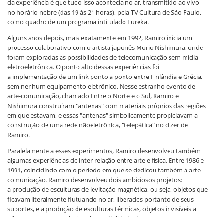
da experiência é que tudo isso acontecia no ar, transmitido ao vivo
no horário nobre (das 19 às 21 horas), pela TV Cultura de São Paulo,
como quadro de um programa intitulado Eureka.
Alguns anos depois, mais exatamente em 1992, Ramiro inicia um
processo colaborativo com o artista japonês Morio Nishimura, onde
foram exploradas as possibilidades de telecomunicação sem mídia
eletroeletrônica. O ponto alto dessas experiências foi
a implementação de um link ponto a ponto entre Finlândia e Grécia,
sem nenhum equipamento eletrônico. Nesse estranho evento de
arte-comunicação, chamado Entre o Norte e o Sul, Ramiro e
Nishimura construíram "antenas" com materiais próprios das regiões
em que estavam, e essas "antenas" simbolicamente propiciavam a
construção de uma rede nãoeletrônica, "telepática" no dizer de
Ramiro.
Paralelamente a esses experimentos, Ramiro desenvolveu também
algumas experiências de inter-relação entre arte e física. Entre 1986 e
1991, coincidindo com o período em que se dedicou também à arte-
comunicação, Ramiro desenvolveu dois ambiciosos projetos:
a produção de esculturas de levitação magnética, ou seja, objetos que
ficavam literalmente flutuando no ar, liberados portanto de seus
suportes, e a produção de esculturas térmicas, objetos invisíveis a