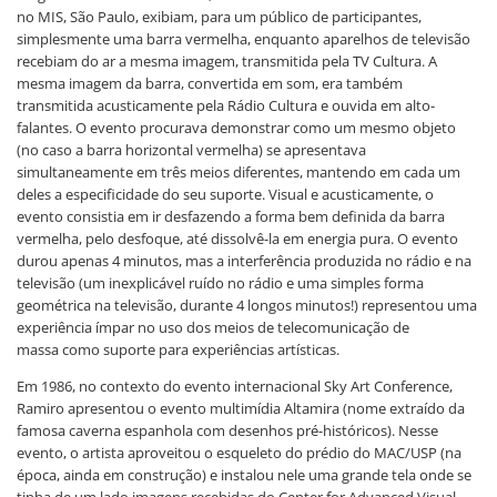
no MIS, São Paulo, exibiam, para um público de participantes,
simplesmente uma barra vermelha, enquanto aparelhos de televisão
recebiam do ar a mesma imagem, transmitida pela TV Cultura. A
mesma imagem da barra, convertida em som, era também
transmitida acusticamente pela Rádio Cultura e ouvida em alto-
falantes. O evento procurava demonstrar como um mesmo objeto
(no caso a barra horizontal vermelha) se apresentava
simultaneamente em três meios diferentes, mantendo em cada um
deles a especificidade do seu suporte. Visual e acusticamente, o
evento consistia em ir desfazendo a forma bem definida da barra
vermelha, pelo desfoque, até dissolvê-la em energia pura. O evento
durou apenas 4 minutos, mas a interferência produzida no rádio e na
televisão (um inexplicável ruído no rádio e uma simples forma
geométrica na televisão, durante 4 longos minutos!) representou uma
experiência ímpar no uso dos meios de telecomunicação de
massa como suporte para experiências artísticas.
Em 1986, no contexto do evento internacional Sky Art Conference,
Ramiro apresentou o evento multimídia Altamira (nome extraído da
famosa caverna espanhola com desenhos pré-históricos). Nesse
evento, o artista aproveitou o esqueleto do prédio do MAC/USP (na
época, ainda em construção) e instalou nele uma grande tela onde se