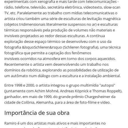
experimentais com xerografia e mais tarde com telecomunicações -
rádio, telefone, televisão, secretária eletrônica, videotexto, slow-scan
TV, etc. Paralelamente ao trabalho com mídias telecomunicativas o
artista criou também uma série de esculturas de levitação magnética
(objetos tridimensionais literalmente suspensos no ar) e esculturas
térmicas responsáveis pela produção de volumes não materiais e
invisíveis projetados ao redor dessas esculturas. A contínua
exploração desse espaço térmico se desenvolveu com o uso da
fotografia &lsquoSchlieren&rsquo (Schlieren fotografia), uma técnica
fotográfica que permite a captação dos fenômenos
invisíveis ocorridos na atmosfera em torno dos corpos aquecidos.
Recentemente o artista vem desenvolvendo um trabalho nos
domínios da robótica, explorando as possibilidades de utilização de
um autômato num diálogo com a escultura e a instalação ambiental.
Entre 1998 e 2000, o artista integrou o grupo multimídia "autopsi"
(juntamente com Achim Mohné, Andreas Köpnick e Thomas Roppelt),
ganhador, em maio de 1999, do grande prêmio Chargesheimer da
cidade de Colônia, Alemanha, para a área de foto-filme e vídeo.
Importância de sua obra
Ramiro é um dos artistas mais ativos e mais importantes no