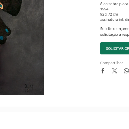
óleo sobre placa
1994
92 x 72 cm
assinatura inf. dir
Solicite o orçam
solicitação a res
SOLICITAR 
Compartilhar