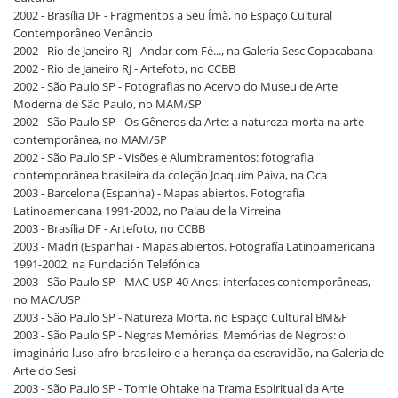
2002 - Brasília DF - Fragmentos a Seu Ímã, no Espaço Cultural
Contemporâneo Venâncio
2002 - Rio de Janeiro RJ - Andar com Fé..., na Galeria Sesc Copacabana
2002 - Rio de Janeiro RJ - Artefoto, no CCBB
2002 - São Paulo SP - Fotografias no Acervo do Museu de Arte
Moderna de São Paulo, no MAM/SP
2002 - São Paulo SP - Os Gêneros da Arte: a natureza-morta na arte
contemporânea, no MAM/SP
2002 - São Paulo SP - Visões e Alumbramentos: fotografia
contemporânea brasileira da coleção Joaquim Paiva, na Oca
2003 - Barcelona (Espanha) - Mapas abiertos. Fotografía
Latinoamericana 1991-2002, no Palau de la Virreina
2003 - Brasília DF - Artefoto, no CCBB
2003 - Madri (Espanha) - Mapas abiertos. Fotografía Latinoamericana
1991-2002, na Fundación Telefónica
2003 - São Paulo SP - MAC USP 40 Anos: interfaces contemporâneas,
no MAC/USP
2003 - São Paulo SP - Natureza Morta, no Espaço Cultural BM&F
2003 - São Paulo SP - Negras Memórias, Memórias de Negros: o
imaginário luso-afro-brasileiro e a herança da escravidão, na Galeria de
Arte do Sesi
2003 - São Paulo SP - Tomie Ohtake na Trama Espiritual da Arte