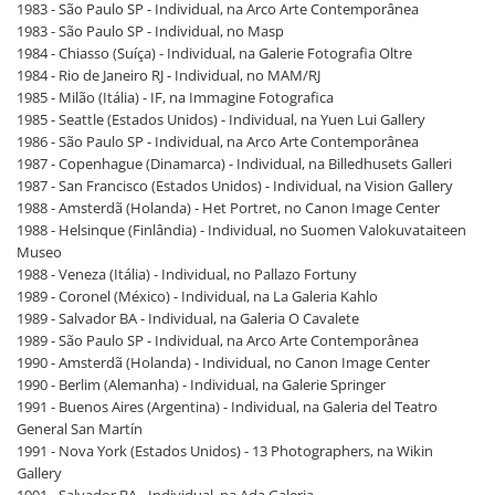
1983 - São Paulo SP - Individual, na Arco Arte Contemporânea
1983 - São Paulo SP - Individual, no Masp
1984 - Chiasso (Suíça) - Individual, na Galerie Fotografia Oltre
1984 - Rio de Janeiro RJ - Individual, no MAM/RJ
1985 - Milão (Itália) - IF, na Immagine Fotografica
1985 - Seattle (Estados Unidos) - Individual, na Yuen Lui Gallery
1986 - São Paulo SP - Individual, na Arco Arte Contemporânea
1987 - Copenhague (Dinamarca) - Individual, na Billedhusets Galleri
1987 - San Francisco (Estados Unidos) - Individual, na Vision Gallery
1988 - Amsterdã (Holanda) - Het Portret, no Canon Image Center
1988 - Helsinque (Finlândia) - Individual, no Suomen Valokuvataiteen
Museo
1988 - Veneza (Itália) - Individual, no Pallazo Fortuny
1989 - Coronel (México) - Individual, na La Galeria Kahlo
1989 - Salvador BA - Individual, na Galeria O Cavalete
1989 - São Paulo SP - Individual, na Arco Arte Contemporânea
1990 - Amsterdã (Holanda) - Individual, no Canon Image Center
1990 - Berlim (Alemanha) - Individual, na Galerie Springer
1991 - Buenos Aires (Argentina) - Individual, na Galeria del Teatro
General San Martín
1991 - Nova York (Estados Unidos) - 13 Photographers, na Wikin
Gallery
1991 - Salvador BA - Individual, na Ada Galeria