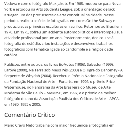
Vedova e com o fotógrafo Max Jakob. Em 1968, mudou-se para Nova
York e estudou na Arts Students League, sob a orientação de Jack
Krueger, um dos precursores da arte conceitual na cidade. Nesse
período, realizou a série de fotografias em cores On the Subway e
produziu suas primeiras esculturas em acrílico. Retornou ao Brasil em
1970. Em 1975, sofreu um acidente automobilístico e interrompeu sua
atividade profissional por um ano. Posteriormente, dedicou-se à
fotografia de estúdio, criou instalações e desenvolveu trabalhos
fotográficos com temática ligada ao candomblé e à religiosidade
católica.
Publicou, entre outros, os livros Ex-Votos (1986), Salvador (1999),
Laróyè (2000), Na Terra sob Meus Pés (2003) e O Tigre do Dahomey - A
Serpente de Whydah (2004). Recebeu o Prêmio Nacional de Fotografia
da Fundação Nacional de Arte – Funarte, em 1996; o prêmio Price
Waterhouse, no Panorama da Arte Brasileira do Museu de Arte
Moderna de São Paulo – MAM/SP, em 1997; e o prêmio de melhor
fotógrafo do ano da Associação Paulista dos Críticos de Arte – APCA,
em 1980, 1995 e 2005.
Comentário Crítico
Mario Cravo Neto trabalha com maior freqüência a fotografia em