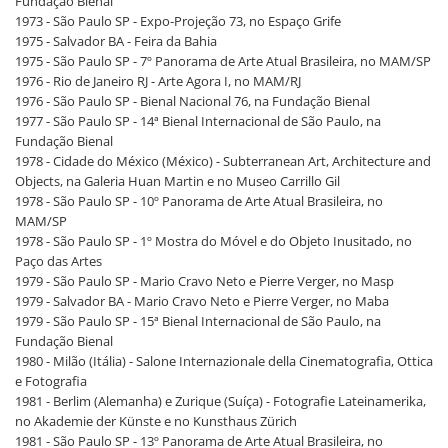
Fundação Bienal
1973 - São Paulo SP - Expo-Projeção 73, no Espaço Grife
1975 - Salvador BA - Feira da Bahia
1975 - São Paulo SP - 7º Panorama de Arte Atual Brasileira, no MAM/SP
1976 - Rio de Janeiro RJ - Arte Agora I, no MAM/RJ
1976 - São Paulo SP - Bienal Nacional 76, na Fundação Bienal
1977 - São Paulo SP - 14ª Bienal Internacional de São Paulo, na
Fundação Bienal
1978 - Cidade do México (México) - Subterranean Art, Architecture and
Objects, na Galeria Huan Martin e no Museo Carrillo Gil
1978 - São Paulo SP - 10º Panorama de Arte Atual Brasileira, no
MAM/SP
1978 - São Paulo SP - 1º Mostra do Móvel e do Objeto Inusitado, no
Paço das Artes
1979 - São Paulo SP - Mario Cravo Neto e Pierre Verger, no Masp
1979 - Salvador BA - Mario Cravo Neto e Pierre Verger, no Maba
1979 - São Paulo SP - 15ª Bienal Internacional de São Paulo, na
Fundação Bienal
1980 - Milão (Itália) - Salone Internazionale della Cinematografia, Ottica
e Fotografia
1981 - Berlim (Alemanha) e Zurique (Suíça) - Fotografie Lateinamerika,
no Akademie der Künste e no Kunsthaus Zürich
1981 - São Paulo SP - 13º Panorama de Arte Atual Brasileira, no