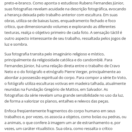
preto-e-branco. Como aponta o estudioso Rubens Fernandes Júnior,
suas fotografias revelam acuidade na descrição fotográfica, evocando
a herança deixada pelo trabalho anterior com escultura. Em suas
obras, utiliza-se de baixas luzes, enquadramento fechado e foco
crítico, que dimensionando volumes e explorando as diferentes
texturas, realça o objetivo primeiro de cada foto. A sensação táctil é
outro aspecto interessante de seu trabalho, ressaltada pelos jogos de
luz e sombra.
Sua fotografia transita pelo imaginário religioso e místico,
principalmente da religiosidade católica e do candomblé. Para
Fernandes Júnior, há uma relação direta entre o trabalho de Cravo
Neto e o do fotógrafo e etnógrafo Pierre Verger, principalmente ao
abordar a possessão espiritual do corpo. Para compor a série Ex-Voto,
o fotógrafo utiliza esculturas votivas em madeira talhada, atualmente
reunidas na Fundação Gregório de Mattos, em Salvador. As
fotografias da série revelam uma grande sensibilidade no uso da luz,
de forma a valorizar os planos, entalhes e relevos das peças.
Enfoca freqüentemente fragmentos do corpo humano em seus
trabalhos e, por vezes, os associa a objetos, como bolas ou pedras, ou
a animais, o que confere à imagem um ar de estranhamento e, por
vezes, um caráter ritualístico. Sua obra, como ressalta o crítico