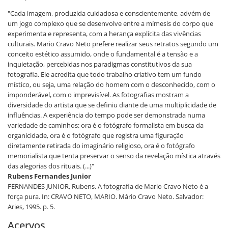
"Cada imagem, produzida cuidadosa e conscientemente, advém de
um jogo complexo que se desenvolve entre a mímesis do corpo que
experimenta e representa, com a herança explícita das vivências
culturais. Mario Cravo Neto prefere realizar seus retratos segundo um
conceito estético assumido, onde o fundamental é a tensão e a
inquietação, percebidas nos paradigmas constitutivos da sua
fotografia. Ele acredita que todo trabalho criativo tem um fundo
místico, ou seja, uma relação do homem com o desconhecido, com o
imponderável, com o imprevisível. As fotografias mostram a
diversidade do artista que se definiu diante de uma multiplicidade de
influências. A experiência do tempo pode ser demonstrada numa
variedade de caminhos: ora é o fotógrafo formalista em busca da
organicidade, ora é o fotógrafo que registra uma figuração
diretamente retirada do imaginário religioso, ora é o fotógrafo
memorialista que tenta preservar o senso da revelação mística através
das alegorias dos rituais. (...)"
Rubens Fernandes Junior
FERNANDES JUNIOR, Rubens. A fotografia de Mario Cravo Neto é a
força pura. In: CRAVO NETO, MARIO. Mário Cravo Neto. Salvador:
Aries, 1995. p. 5.
Acervos