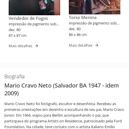
Torso Menina
Vendedor de Fogos
impressão de pigmento sobre
impressão de pigmento sobre
papel algodão
dec. 80
papel algodão
dec. 80
86 x 86 cm
87 x 87 cm
Mais detalhes
Mais detalhes
Biografia
Mario Cravo Neto (Salvador BA 1947 - idem
2009)
Mario Cravo Neto foi fotógrafo, escultor e desenhista. Recebeu as
primeiras orientações em desenho e escultura de seu pai, Mario Cravo
Júnior. Em 1964, viajou para Berlim acompanhando o pai, que
participava do programa Artists on Residence, patrocinado pela Ford
Foundation. Na cidade, teve contato com o artista italiano Emilio