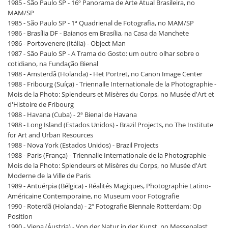
1985 - São Paulo SP - 16º Panorama de Arte Atual Brasileira, no
MAM/SP
1985 - São Paulo SP - 1ª Quadrienal de Fotografia, no MAM/SP
1986 - Brasília DF - Baianos em Brasília, na Casa da Manchete
1986 - Portovenere (Itália) - Object Man
1987 - São Paulo SP - A Trama do Gosto: um outro olhar sobre o
cotidiano, na Fundação Bienal
1988 - Amsterdã (Holanda) - Het Portret, no Canon Image Center
1988 - Fribourg (Suíça) - Triennalle Internationale de la Photographie -
Mois de la Photo: Splendeurs et Misères du Corps, no Musée d'Art et
d'Histoire de Fribourg
1988 - Havana (Cuba) - 2ª Bienal de Havana
1988 - Long Island (Estados Unidos) - Brazil Projects, no The Institute
for Art and Urban Resources
1988 - Nova York (Estados Unidos) - Brazil Projects
1988 - Paris (França) - Triennalle Internationale de la Photographie -
Mois de la Photo: Splendeurs et Misères du Corps, no Musée d'Art
Moderne de la Ville de Paris
1989 - Antuérpia (Bélgica) - Réalités Magiques, Photographie Latino-
Américaine Contemporaine, no Museum voor Fotografie
1990 - Roterdã (Holanda) - 2º Fotografie Biennale Rotterdam: Op
Position
1990 - Viena (Áustria) - Von der Natur in der Kunst, no Messepalast