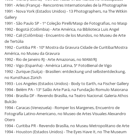
1991 - Arles (França) - Rencontres Internationales de la Photographie
1991 - Nova York (Estados Unidos) - 13 Photographers, na The Witkin
Gallery
1991 - São Paulo SP - 1ª Coleção Pirelli/Masp de Fotografias, no Masp
1992 - Bogotá (Colômbia) - Arte América, na Biblioteca Luis Angel
1992 - Cali (Colômbia) - Encuentro de los Mundos, no Museu de Arte
de Tertúlia
1992 - Curitiba PR - 10ª Mostra da Gravura Cidade de Curitiba/Mostra
América, no Museu da Gravura
1992 - Rio de Janeiro RJ - Arte Amazonas, no MAM/RJ
1992 - Vigo (Espanha) - América Latina, 5ª FotoBienal de Vigo
1992 - Zurique (Suíça) - Brasilien: entdeckung und selbstentdeckung,
no Kunsthaus Zürich
1993 - Los Angeles (Estados Unidos) - Body to Earth, na Fischer Gallery
1994 - Belém PA - 13º Salão Arte Pará, na Fundação Romulo Maiorana
1994 - Brasília DF - Revendo Brasília, na Teatro Nacional. Galeria Athos
Bulcão
1994 - Caracas (Venezuela) - Romper los Margenes, Encuentro de
Fotografía Latino-Americano, no Museo de Artes Visuales Alexandro
Otero
1994 - Curitiba PR - Revendo Brasília, no Museu Metropolitano de Arte
1994 - Houston (Estados Unidos) - The Eyes Have It, no The Museum