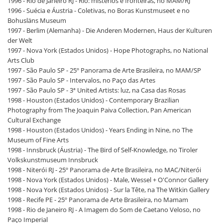
1996 - Rio de Janeiro RJ - Rio: mistérios e fronteiras, no MAM/RJ
1996 - Suécia e Áustria - Coletivas, no Boras Kunstmuseet e no
Bohusläns Museum
1997 - Berlim (Alemanha) - Die Anderen Modernen, Haus der Kulturen
der Welt
1997 - Nova York (Estados Unidos) - Hope Photographs, no National
Arts Club
1997 - São Paulo SP - 25º Panorama de Arte Brasileira, no MAM/SP
1997 - São Paulo SP - Intervalos, no Paço das Artes
1997 - São Paulo SP - 3ª United Artists: luz, na Casa das Rosas
1998 - Houston (Estados Unidos) - Contemporary Brazilian
Photography from The Joaquin Paiva Collection, Pan American
Cultural Exchange
1998 - Houston (Estados Unidos) - Years Ending in Nine, no The
Museum of Fine Arts
1998 - Innsbruck (Áustria) - The Bird of Self-Knowledge, no Tiroler
Volkskunstmuseum Innsbruck
1998 - Niterói RJ - 25º Panorama de Arte Brasileira, no MAC/Niterói
1998 - Nova York (Estados Unidos) - Male, Wessel + O'Connor Gallery
1998 - Nova York (Estados Unidos) - Sur la Tête, na The Witkin Gallery
1998 - Recife PE - 25º Panorama de Arte Brasileira, no Mamam
1998 - Rio de Janeiro RJ - A Imagem do Som de Caetano Veloso, no
Paço Imperial