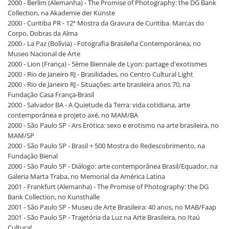
2000 - Berlim (Alemanha) - The Promise of Photography: the DG Bank
Collection, na Akademie der Künste
2000 - Curitiba PR - 12ª Mostra da Gravura de Curitiba. Marcas do
Corpo, Dobras da Alma
2000 - La Paz (Bolívia) - Fotografia Brasileña Contemporánea, no
Museo Nacional de Arte
2000 - Lion (França) - 5ème Biennale de Lyon: partage d'exotismes
2000 - Rio de Janeiro RJ - Brasilidades, no Centro Cultural Light
2000 - Rio de Janeiro RJ - Situações: arte brasileira anos 70, na
Fundação Casa França-Brasil
2000 - Salvador BA - A Quietude da Terra: vida cotidiana, arte
contemporânea e projeto axé, no MAM/BA
2000 - São Paulo SP - Ars Erótica: sexo e erotismo na arte brasileira, no
MAM/SP
2000 - São Paulo SP - Brasil + 500 Mostra do Redescobrimento, na
Fundação Bienal
2000 - São Paulo SP - Diálogo: arte contemporânea Brasil/Equador, na
Galeria Marta Traba, no Memorial da América Latina
2001 - Frankfurt (Alemanha) - The Promise of Photography: the DG
Bank Collection, no Kunsthalle
2001 - São Paulo SP - Museu de Arte Brasileira: 40 anos, no MAB/Faap
2001 - São Paulo SP - Trajetória da Luz na Arte Brasileira, no Itaú
Cultural