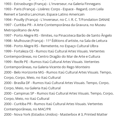
1993 - Estrasburgo (França) - L'Inverseur, na Galeria Finnegans
1993 - Paris (França) - Lisières: Corps - Espace - Regard, com Leila
Reinert e Sandra Lancman, Espace Latino Americain
1994 - Pouilly (França) - L'Inverseur, no C. I. R. C. T/Fondation DANAE
1997 - Curitiba PR - A Arte Contemporânea da Gravura, no Museu
Metropolitano de Arte
1997 - Porto Alegre RS - Ilimites, na Pinacoteca Barão de Santo Ângelo
1998 - Mulhouse (França) - 11ª Éditions d'artiste, na Sala de Leitura
1998 - Porto Alegre RS - Remetente, no Espaço Cultural Ulbra
1999 - Fortaleza CE - Rumos Itaú Cultural Artes Visuais. Vertentes
Contemporâneas, no Centro Dragão do Mar de Arte e Cultura
1999 - Recife PE - Rumos Itaú Cultural Artes Visuais. Vertentes
Contemporâneas, na Galeria Vicente do Rego Monteiro
2000 - Belo Horizonte MG - Rumos Itaú Cultural Artes Visuais. Tempo,
Corpo, Corpo, Meio, no Itaú Cultural
2000 - Brasília DF - Rumos Itaú Cultural Artes Visuais. Tempo, Corpo,
Corpo, Meio, na Galeria Itaú Cultural
2000 - Campinas SP - Rumos Itaú Cultural Artes Visuais. Tempo, Corpo,
Corpo, Meio, no Itaú Cultural
2000 - Curitiba PR - Rumos Itaú Cultural Artes Visuais. Vertentes
Contemporâneas, no MAC/PR
2000 - Nova York (Estados Unidos) - Masterbox # 3, Printed Matter