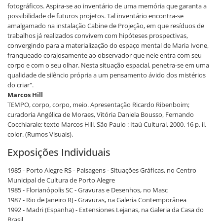
fotográficos. Aspira-se ao inventário de uma memória que garanta a
possibilidade de futuros projetos. Tal inventário encontra-se
amalgamado na instalação Cabine de Projeção, em que resíduos de
trabalhos já realizados convivem com hipóteses prospectivas,
convergindo para a materialização do espaço mental de Maria Ivone,
franqueado corajosamente ao observador que nele entra com seu
corpo e com o seu olhar. Nesta situação espacial, penetra-se em uma
qualidade de silêncio própria a um pensamento ávido dos mistérios
do criar".
Marcos Hill
TEMPO, corpo, corpo, meio. Apresentação Ricardo Ribenboim;
curadoria Angélica de Moraes, Vitória Daniela Bousso, Fernando
Cocchiarale; texto Marcos Hill. São Paulo : Itaú Cultural, 2000. 16 p. il.
color. (Rumos Visuais).
Exposições Individuais
1985 - Porto Alegre RS - Paisagens - Situações Gráficas, no Centro
Municipal de Cultura de Porto Alegre
1985 - Florianópolis SC - Gravuras e Desenhos, no Masc
1987 - Rio de Janeiro RJ - Gravuras, na Galeria Contemporânea
1992 - Madri (Espanha) - Extensiones Lejanas, na Galeria da Casa do
Brasil