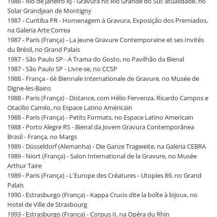
1986 - Rio de Janeiro RJ - Gravura no Rio Grande do Sul: atualidade, no
Solar Grandjean de Montigny
1987 - Curitiba PR - Homenagem à Gravura, Exposição dos Premiados,
na Galeria Arte Correa
1987 - Paris (França) - La Jeune Gravure Contemporaine et ses Invités
du Brésil, no Grand Palais
1987 - São Paulo SP - A Trama do Gosto, no Pavilhão da Bienal
1987 - São Paulo SP - Livre-se, no CCSP
1988 - França - 6è Biennale Internationale de Gravure, no Musée de
Digne-les-Bains
1988 - Paris (França) - Distance, com Hélio Fervenza, Ricardo Campos e
Otacílio Camilo, no Espace Latino Américain
1988 - Paris (França) - Petits Formats, no Espace Latino Americain
1988 - Porto Alegre RS - Bienal da Jovem Gravura Contemporânea
Brasil - França, no Margs
1989 - Düsseldorf (Alemanha) - Die Ganze Tragweite, na Galeria CEBRA
1989 - Niort (França) - Salon International de la Gravure, no Musée
Arthur Taire
1989 - Paris (França) - L'Europe des Créatures - Utopies 89, no Grand
Palais
1990 - Estrasburgo (França) - Kappa Crucis dite la boîte à bijoux, no
Hotel de Ville de Strasbourg
1993 - Estrasburgo (França) - Corpus II, na Opéra du Rhin