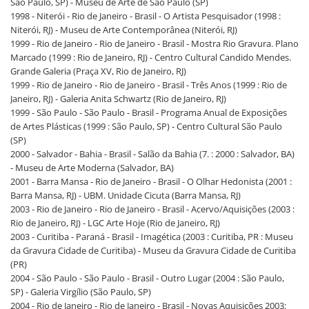
São Paulo, SP) - Museu de Arte de São Paulo (SP)
1998 - Niterói - Rio de Janeiro - Brasil - O Artista Pesquisador (1998 :
Niterói, RJ) - Museu de Arte Contemporânea (Niterói, RJ)
1999 - Rio de Janeiro - Rio de Janeiro - Brasil - Mostra Rio Gravura. Plano
Marcado (1999 : Rio de Janeiro, RJ) - Centro Cultural Candido Mendes.
Grande Galeria (Praça XV, Rio de Janeiro, RJ)
1999 - Rio de Janeiro - Rio de Janeiro - Brasil - Três Anos (1999 : Rio de
Janeiro, RJ) - Galeria Anita Schwartz (Rio de Janeiro, RJ)
1999 - São Paulo - São Paulo - Brasil - Programa Anual de Exposições
de Artes Plásticas (1999 : São Paulo, SP) - Centro Cultural São Paulo
(SP)
2000 - Salvador - Bahia - Brasil - Salão da Bahia (7. : 2000 : Salvador, BA)
- Museu de Arte Moderna (Salvador, BA)
2001 - Barra Mansa - Rio de Janeiro - Brasil - O Olhar Hedonista (2001 :
Barra Mansa, RJ) - UBM. Unidade Cicuta (Barra Mansa, RJ)
2003 - Rio de Janeiro - Rio de Janeiro - Brasil - Acervo/Aquisições (2003 :
Rio de Janeiro, RJ) - LGC Arte Hoje (Rio de Janeiro, RJ)
2003 - Curitiba - Paraná - Brasil - Imagética (2003 : Curitiba, PR : Museu
da Gravura Cidade de Curitiba) - Museu da Gravura Cidade de Curitiba
(PR)
2004 - São Paulo - São Paulo - Brasil - Outro Lugar (2004 : São Paulo,
SP) - Galeria Virgílio (São Paulo, SP)
2004 - Rio de Janeiro - Rio de Janeiro - Brasil - Novas Aquisições 2003: