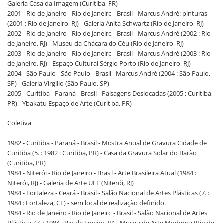
Galeria Casa da Imagem (Curitiba, PR)
2001 - Rio de Janeiro - Rio de Janeiro - Brasil - Marcus André: pinturas
(2001 : Rio de Janeiro, RJ) - Galeria Anita Schwartz (Rio de Janeiro, RJ)
2002 - Rio de Janeiro - Rio de Janeiro - Brasil - Marcus André (2002 : Rio
de Janeiro, RJ) - Museu da Chácara do Céu (Rio de Janeiro, RJ)
2003 - Rio de Janeiro - Rio de Janeiro - Brasil - Marcus André (2003 : Rio
de Janeiro, RJ) - Espaço Cultural Sérgio Porto (Rio de Janeiro, RJ)
2004 - São Paulo - São Paulo - Brasil - Marcus André (2004 : São Paulo,
SP) - Galeria Virgílio (São Paulo, SP)
2005 - Curitiba - Paraná - Brasil - Paisagens Deslocadas (2005 : Curitiba,
PR) - Ybakatu Espaço de Arte (Curitiba, PR)
Coletiva
1982 - Curitiba - Paraná - Brasil - Mostra Anual de Gravura Cidade de
Curitiba (5. : 1982 : Curitiba, PR) - Casa da Gravura Solar do Barão
(Curitiba, PR)
1984 - Niterói - Rio de Janeiro - Brasil - Arte Brasileira Atual (1984 :
Niterói, RJ) - Galeria de Arte UFF (Niterói, RJ)
1984 - Fortaleza - Ceará - Brasil - Salão Nacional de Artes Plásticas (7. :
1984 : Fortaleza, CE) - sem local de realização definido.
1984 - Rio de Janeiro - Rio de Janeiro - Brasil - Salão Nacional de Artes
Plásticas (7. : 1984 : Rio de Janeiro, RJ) - Museu de Arte Moderna (Rio de