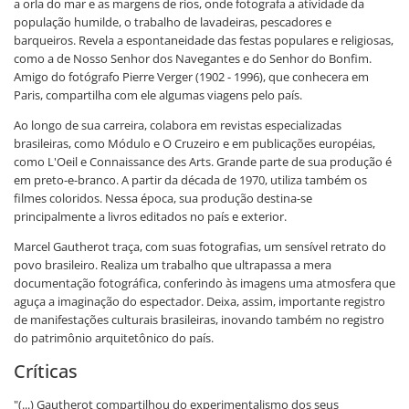
a orla do mar e as margens de rios, onde fotografa a atividade da
população humilde, o trabalho de lavadeiras, pescadores e
barqueiros. Revela a espontaneidade das festas populares e religiosas,
como a de Nosso Senhor dos Navegantes e do Senhor do Bonfim.
Amigo do fotógrafo Pierre Verger (1902 - 1996), que conhecera em
Paris, compartilha com ele algumas viagens pelo país.
Ao longo de sua carreira, colabora em revistas especializadas
brasileiras, como Módulo e O Cruzeiro e em publicações européias,
como L'Oeil e Connaissance des Arts. Grande parte de sua produção é
em preto-e-branco. A partir da década de 1970, utiliza também os
filmes coloridos. Nessa época, sua produção destina-se
principalmente a livros editados no país e exterior.
Marcel Gautherot traça, com suas fotografias, um sensível retrato do
povo brasileiro. Realiza um trabalho que ultrapassa a mera
documentação fotográfica, conferindo às imagens uma atmosfera que
aguça a imaginação do espectador. Deixa, assim, importante registro
de manifestações culturais brasileiras, inovando também no registro
do patrimônio arquitetônico do país.
Críticas
"(...) Gautherot compartilhou do experimentalismo dos seus