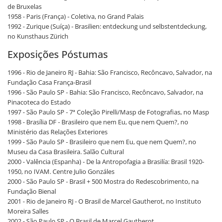
de Bruxelas
1958 - Paris (França) - Coletiva, no Grand Palais
1992 - Zurique (Suíça) - Brasilien: entdeckung und selbstentdeckung,
no Kunsthaus Zürich
Exposições Póstumas
1996 - Rio de Janeiro RJ - Bahia: São Francisco, Recôncavo, Salvador, na
Fundação Casa França-Brasil
1996 - São Paulo SP - Bahia: São Francisco, Recôncavo, Salvador, na
Pinacoteca do Estado
1997 - São Paulo SP - 7ª Coleção Pirelli/Masp de Fotografias, no Masp
1998 - Brasília DF - Brasileiro que nem Eu, que nem Quem?, no
Ministério das Relações Exteriores
1999 - São Paulo SP - Brasileiro que nem Eu, que nem Quem?, no
Museu da Casa Brasileira. Salão Cultural
2000 - Valência (Espanha) - De la Antropofagia a Brasilía: Brasil 1920-
1950, no IVAM. Centre Julio Gonzáles
2000 - São Paulo SP - Brasil + 500 Mostra do Redescobrimento, na
Fundação Bienal
2001 - Rio de Janeiro RJ - O Brasil de Marcel Gautherot, no Instituto
Moreira Salles
2002 - São Paulo SP - O Brasil de Marcel Gautherot