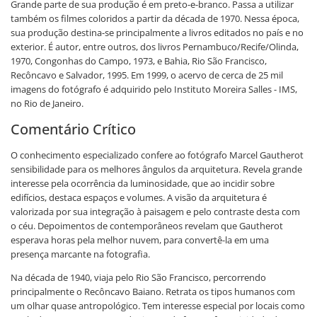
Grande parte de sua produção é em preto-e-branco. Passa a utilizar
também os filmes coloridos a partir da década de 1970. Nessa época,
sua produção destina-se principalmente a livros editados no país e no
exterior. É autor, entre outros, dos livros Pernambuco/Recife/Olinda,
1970, Congonhas do Campo, 1973, e Bahia, Rio São Francisco,
Recôncavo e Salvador, 1995. Em 1999, o acervo de cerca de 25 mil
imagens do fotógrafo é adquirido pelo Instituto Moreira Salles - IMS,
no Rio de Janeiro.
Comentário Crítico
O conhecimento especializado confere ao fotógrafo Marcel Gautherot
sensibilidade para os melhores ângulos da arquitetura. Revela grande
interesse pela ocorrência da luminosidade, que ao incidir sobre
edifícios, destaca espaços e volumes. A visão da arquitetura é
valorizada por sua integração à paisagem e pelo contraste desta com
o céu. Depoimentos de contemporâneos revelam que Gautherot
esperava horas pela melhor nuvem, para convertê-la em uma
presença marcante na fotografia.
Na década de 1940, viaja pelo Rio São Francisco, percorrendo
principalmente o Recôncavo Baiano. Retrata os tipos humanos com
um olhar quase antropológico. Tem interesse especial por locais como