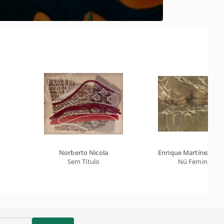
Norberto Nicola
Enrique Martínez Cube
Sem Título
Nú Feminino