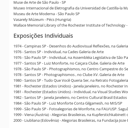
Muse de Arte de São Paulo - SP
Museo Internacional de Eletrografia da Universidad de Castilla-la 
Museu de Arte Moderna - São Paulo SP
Vasarely Múzeum - Pécs (Hungria)
Wallace Memorial Library of the Rochester Institute of Technology 
Exposições Individuais
1974 - Campinas SP - Desenhos do Audiovisual Reflexões, na Galeria
1976 - Santos SP - Individual, na Cades Galeria de Arte
1976 - São Paulo SP - Individual, na Assembléia Legislativa de São Pa
1977 - Santos SP - Luiz Monforte, no Caiçara Clube. Galeria de Arte
1978 - São Paulo SP - Photographismos, no Centro Campestre do S
1978 - Santos SP - Photographismos , no Clube XV. Galeria de Arte
1980 - Santos SP - Tudo Que Você Queria Ser, na Retrato Fotogaleri
1981 - Rochester (Estados Unidos) - Janela Janeleiro, no Rochester I
1981 - Rochester (Estados Unidos) - Individual, na Visual Studies W
1982 - Santos SP - Janela Janeleiro, no Centro Cultural Brasil Estados
1984 - São Paulo SP - Luiz Monforte Conta Gilgamesh, no MIS/SP
1999 - São Paulo SP - Fotoalegorias de Monforte, na FAU/USP. Sagu
1999 - Viena (Áustria) - Alegorias Brasileiras, na Kupferstichkabine
2000 - Liubliana (Eslovênia) - Alegorias Brasileiras, na Fundacija Joze