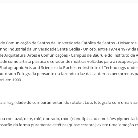
de Comunicação de Santos da Universidade Católica de Santos - Unisantos. 
nho Industrial da Universidade Santa Cecília - Uniceb, entre 1974 e 1979;
de Arquitetura, Artes e Comunicações - Campus de Bauru e do Instituto de
idade como artista plástico e curador de mostras voltadas para a recuperaçã
Photographic Arts and Sciences do Rochester Institute of Technology, onde e
outorado Fotografia pensante ou fazendo a luz das lanternas percorrer as 
ri, em 1999.
a a fragilidade do compartimentar, do rotular. Luiz, fotógrafo com uma visão
 sua cor - azul, ocre, café, dourado, roxo (cianotipias ou emulsões pigmen
 sensação da forma puramente estética (quase cerebral; existe uma 'emoção c