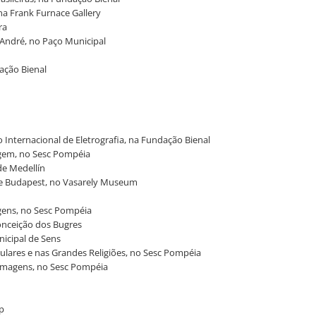
 na Frank Furnace Gallery
ra
 André, no Paço Municipal
dação Bienal
io Internacional de Eletrografia, na Fundação Bienal
magem, no Sesc Pompéia
de Medellín
a de Budapest, no Vasarely Museum
agens, no Sesc Pompéia
Conceição dos Bugres
nicipal de Sens
ulares e nas Grandes Religiões, no Sesc Pompéia
e Imagens, no Sesc Pompéia
sp