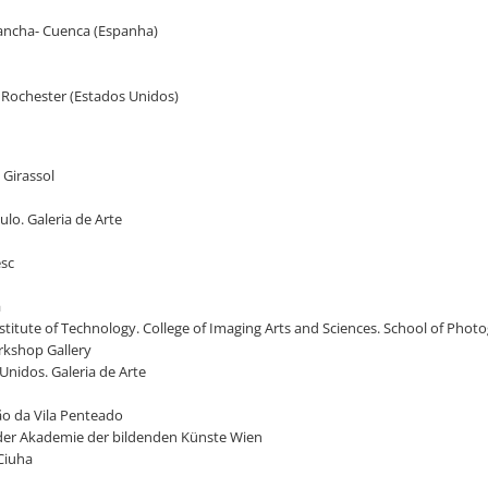
Mancha- Cuenca (Espanha)
- Rochester (Estados Unidos)
 Girassol
ulo. Galeria de Arte
esc
a
nstitute of Technology. College of Imaging Arts and Sciences. School of Photo
orkshop Gallery
 Unidos. Galeria de Arte
ão da Vila Penteado
tt der Akademie der bildenden Künste Wien
 Ciuha