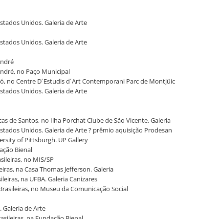
Estados Unidos. Galeria de Arte
Estados Unidos. Galeria de Arte
André
André, no Paço Municipal
iró, no Centre D´Estudis d´Art Contemporani Parc de Montjüic
Estados Unidos. Galeria de Arte
as de Santos, no Ilha Porchat Clube de São Vicente. Galeria
 Estados Unidos. Galeria de Arte ? prêmio aquisição Prodesan
rsity of Pittsburgh. UP Gallery
dação Bienal
sileiras, no MIS/SP
leiras, na Casa Thomas Jefferson. Galeria
ileiras, na UFBA. Galeria Canizares
 Brasileiras, no Museu da Comunicação Social
. Galeria de Arte
rasileiras, na Fundação Bienal