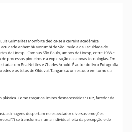
Luiz Guimarães Monforte dedica-se à carreira acadêmica,
 da Faculdade Anhembi/Morumbi de São Paulo e da Faculdade de
 Artes da Unesp - Campus São Paulo, ambos da Unesp, entre 1988 e
o de processos pioneiros e a exploração das novas tecnologias. Em
studa com Bea Nettles e Charles Arnold. É autor do livro Fotografia
paredes e os tetos de Olduvai, Tanganica: um estudo em torno da
 plástica. Como traçar os limites desnecessários? Luiz, fazedor de
tadas), as imagens despertam no espectador diversas emoções
erebral'?) se transforma numa individual feita da percepção e de