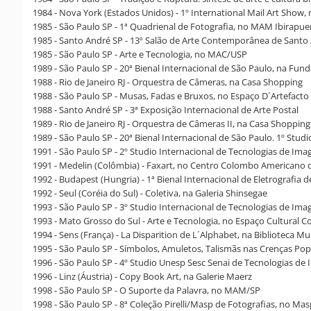
1984 - Nova York (Estados Unidos) - 1º International Mail Art Show,
1985 - São Paulo SP - 1ª Quadrienal de Fotografia, no MAM Ibirapue
1985 - Santo André SP - 13º Salão de Arte Contemporânea de Santo
1985 - São Paulo SP - Arte e Tecnologia, no MAC/USP
1989 - São Paulo SP - 20ª Bienal Internacional de São Paulo, na Fun
1988 - Rio de Janeiro RJ - Orquestra de Câmeras, na Casa Shopping
1988 - São Paulo SP - Musas, Fadas e Bruxos, no Espaço D´Artefacto
1988 - Santo André SP - 3ª Exposição Internacional de Arte Postal
1989 - Rio de Janeiro RJ - Orquestra de Câmeras II, na Casa Shopping
1989 - São Paulo SP - 20ª Bienal Internacional de São Paulo. 1º Stud
1991 - São Paulo SP - 2º Studio Internacional de Tecnologias de I
1991 - Medelin (Colômbia) - Faxart, no Centro Colombo Americano 
1992 - Budapest (Hungria) - 1ª Bienal Internacional de Eletrografi
1992 - Seul (Coréia do Sul) - Coletiva, na Galeria Shinsegae
1993 - São Paulo SP - 3º Studio Internacional de Tecnologias de Im
1993 - Mato Grosso do Sul - Arte e Tecnologia, no Espaço Cultural 
1994 - Sens (França) - La Disparition de L´Alphabet, na Biblioteca Mu
1995 - São Paulo SP - Símbolos, Amuletos, Talismãs nas Crenças Pop
1996 - São Paulo SP - 4º Studio Unesp Sesc Senai de Tecnologias d
1996 - Linz (Áustria) - Copy Book Art, na Galerie Maerz
1998 - São Paulo SP - O Suporte da Palavra, no MAM/SP
1998 - São Paulo SP - 8ª Coleção Pirelli/Masp de Fotografias, no Ma