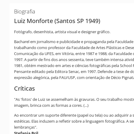
Biografia
Luiz Monforte (Santos SP 1949)
Fotógrafo, desenhista, artista visual e designer gráfico.
Bacharel em jornalismo e publicidade e propaganda pela Faculdade 
trabalhando como professor da Faculdade de Artes Plásticas e Dese
Comunicação da UFES, em Vitória, entre 1987 e 1988; da Faculdade 
1997. A partir de fins dos anos sessenta, teve também intensa ativ
1981, obtém mestrado em artes e ciências fotográficas pela School 
Pensante editado pela Editora Senac, em 1997. Defende a tese de d
expressão alegórica, pela FAU/USP, com orientação de Décio Pignata
Críticas
"As 'fotos' de Luiz se assemelham às gravuras. O seu trabalho mostr
imagem, brinca com as formas a cores. (...)
Ao encontrar um suporte diferente (papel ou tela) ou ao adquirir a
estéticas. Elas induzem a refletir sobre a linguagem fotográfica. A
lembranças".
Stefania Bril