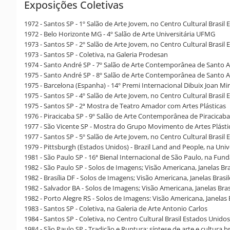
Exposições Coletivas
1972 - Santos SP - 1º Salão de Arte Jovem, no Centro Cultural Brasil 
1972 - Belo Horizonte MG - 4º Salão de Arte Universitária UFMG
1973 - Santos SP - 2º Salão de Arte Jovem, no Centro Cultural Brasil 
1973 - Santos SP - Coletiva, na Galeria Prodesan
1974 - Santo André SP - 7º Salão de Arte Contemporânea de Santo 
1975 - Santo André SP - 8º Salão de Arte Contemporânea de Santo 
1975 - Barcelona (Espanha) - 14º Premi Internacional Dibuix Joan M
1975 - Santos SP - 4º Salão de Arte Jovem, no Centro Cultural Brasil 
1975 - Santos SP - 2ª Mostra de Teatro Amador com Artes Plásticas
1976 - Piracicaba SP - 9º Salão de Arte Contemporânea de Piracicaba
1977 - São Vicente SP - Mostra do Grupo Movimento de Artes Plástic
1977 - Santos SP - 5º Salão de Arte Jovem, no Centro Cultural Brasil
1979 - Pittsburgh (Estados Unidos) - Brazil Land and People, na Unive
1981 - São Paulo SP - 16ª Bienal Internacional de São Paulo, na Fun
1982 - São Paulo SP - Solos de Imagens; Visão Americana, Janelas Bra
1982 - Brasília DF - Solos de Imagens; Visão Americana, Janelas Brasi
1982 - Salvador BA - Solos de Imagens; Visão Americana, Janelas Bras
1982 - Porto Alegre RS - Solos de Imagens: Visão Americana, Janelas
1983 - Santos SP - Coletiva, na Galeria de Arte Antonio Carlos
1984 - Santos SP - Coletiva, no Centro Cultural Brasil Estados Unidos
1984 - São Paulo SP - Tradição e Ruptura: síntese de arte e cultura b