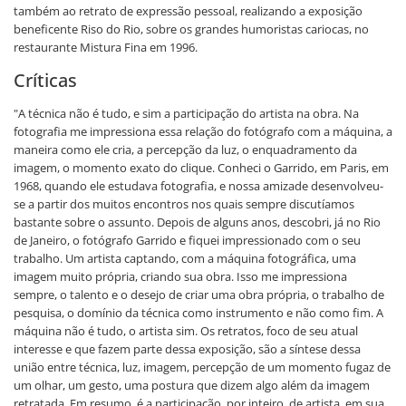
também ao retrato de expressão pessoal, realizando a exposição
beneficente Riso do Rio, sobre os grandes humoristas cariocas, no
restaurante Mistura Fina em 1996.
Críticas
"A técnica não é tudo, e sim a participação do artista na obra. Na
fotografia me impressiona essa relação do fotógrafo com a máquina, a
maneira como ele cria, a percepção da luz, o enquadramento da
imagem, o momento exato do clique. Conheci o Garrido, em Paris, em
1968, quando ele estudava fotografia, e nossa amizade desenvolveu-
se a partir dos muitos encontros nos quais sempre discutíamos
bastante sobre o assunto. Depois de alguns anos, descobri, já no Rio
de Janeiro, o fotógrafo Garrido e fiquei impressionado com o seu
trabalho. Um artista captando, com a máquina fotográfica, uma
imagem muito própria, criando sua obra. Isso me impressiona
sempre, o talento e o desejo de criar uma obra própria, o trabalho de
pesquisa, o domínio da técnica como instrumento e não como fim. A
máquina não é tudo, o artista sim. Os retratos, foco de seu atual
interesse e que fazem parte dessa exposição, são a síntese dessa
união entre técnica, luz, imagem, percepção de um momento fugaz de
um olhar, um gesto, uma postura que dizem algo além da imagem
retratada. Em resumo, é a participação, por inteiro, de artista, em sua