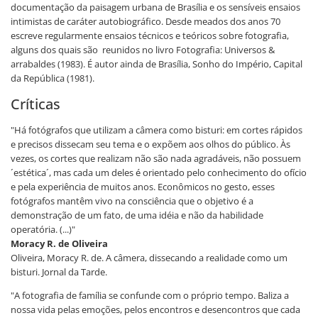
documentação da paisagem urbana de Brasília e os sensíveis ensaios
intimistas de caráter autobiográfico. Desde meados dos anos 70
escreve regularmente ensaios técnicos e teóricos sobre fotografia,
alguns dos quais são reunidos no livro Fotografia: Universos &
arrabaldes (1983). É autor ainda de Brasília, Sonho do Império, Capital
da República (1981).
Críticas
"Há fotógrafos que utilizam a câmera como bisturi: em cortes rápidos
e precisos dissecam seu tema e o expõem aos olhos do público. Às
vezes, os cortes que realizam não são nada agradáveis, não possuem
´estética´, mas cada um deles é orientado pelo conhecimento do ofício
e pela experiência de muitos anos. Econômicos no gesto, esses
fotógrafos mantêm vivo na consciência que o objetivo é a
demonstração de um fato, de uma idéia e não da habilidade
operatória. (...)"
Moracy R. de Oliveira
Oliveira, Moracy R. de. A câmera, dissecando a realidade como um
bisturi. Jornal da Tarde.
"A fotografia de família se confunde com o próprio tempo. Baliza a
nossa vida pelas emoções, pelos encontros e desencontros que cada