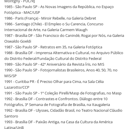
Montgny - PUC/RJ
1985 - São Paulo SP - As Novas Imagens da República, no Espaço
Fotóptica - MAC/USP
1986 - Paris (França) - Miroir Rebelle, na Galeria Debret
1986 - Santiago (Chile) - El Empleo o Su Carencia, Concurso
Internacional de Arte, na Galeria Carmem Waugh
1987 - Brasília DF - São Francisco do Canindé, Rogai por Nós, na Galeria
Oswaldo Goeldi
1987 - São Paulo SP - Retratos em 35, na Galeria Fotóptica
1988 - Brasília DF - Imprensa Alternativa e Cultural, no Arquivo Público
do Distrito Federal/Fundação Cultural do Distrito Federal
1989 - São Paulo SP - 42º Aniversário da Revista Íris, no MIS
1990 - São Paulo SP - Fotojornalistas Brasileiros, Anos 40, 50, 70, no
MIS/SP
1991 - Curitiba PR - É Preciso Olhar para Cima, na Sala Célia
Lazarotto/CCP
1991 - São Paulo SP - 1ª Coleção Pirelli/Masp de Fotografias, no Masp
1992 - Brasília DF - Contrastes e Confrontos. Diálogo entre 10
Fotógrafos, 3ª Semana de Fotografia de Brasília, na Itaugaleria
1992 - Brasília DF - Ulysses, Cidadão Brasil, no Teatro Nacional Cláudio
Santoro
1993 - Brasília DF - Paixão Antiga, na Casa da Cultura da América
Latina/UnB