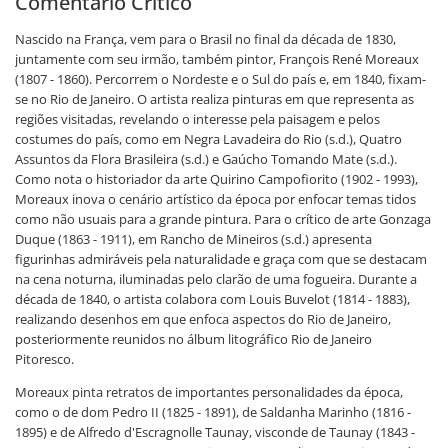
Comentário Crítico
Nascido na França, vem para o Brasil no final da década de 1830,
juntamente com seu irmão, também pintor, François René Moreaux
(1807 - 1860). Percorrem o Nordeste e o Sul do país e, em 1840, fixam-
se no Rio de Janeiro. O artista realiza pinturas em que representa as
regiões visitadas, revelando o interesse pela paisagem e pelos
costumes do país, como em Negra Lavadeira do Rio (s.d.), Quatro
Assuntos da Flora Brasileira (s.d.) e Gaúcho Tomando Mate (s.d.).
Como nota o historiador da arte Quirino Campofiorito (1902 - 1993),
Moreaux inova o cenário artístico da época por enfocar temas tidos
como não usuais para a grande pintura. Para o crítico de arte Gonzaga
Duque (1863 - 1911), em Rancho de Mineiros (s.d.) apresenta
figurinhas admiráveis pela naturalidade e graça com que se destacam
na cena noturna, iluminadas pelo clarão de uma fogueira. Durante a
década de 1840, o artista colabora com Louis Buvelot (1814 - 1883),
realizando desenhos em que enfoca aspectos do Rio de Janeiro,
posteriormente reunidos no álbum litográfico Rio de Janeiro
Pitoresco.
Moreaux pinta retratos de importantes personalidades da época,
como o de dom Pedro II (1825 - 1891), de Saldanha Marinho (1816 -
1895) e de Alfredo d'Escragnolle Taunay, visconde de Taunay (1843 -