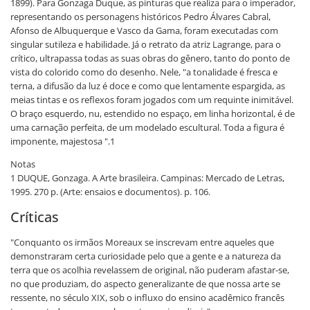
1899). Para Gonzaga Duque, as pinturas que realiza para o imperador,
representando os personagens históricos Pedro Álvares Cabral,
Afonso de Albuquerque e Vasco da Gama, foram executadas com
singular sutileza e habilidade. Já o retrato da atriz Lagrange, para o
crítico, ultrapassa todas as suas obras do gênero, tanto do ponto de
vista do colorido como do desenho. Nele, "a tonalidade é fresca e
terna, a difusão da luz é doce e como que lentamente espargida, as
meias tintas e os reflexos foram jogados com um requinte inimitável.
O braço esquerdo, nu, estendido no espaço, em linha horizontal, é de
uma carnação perfeita, de um modelado escultural. Toda a figura é
imponente, majestosa ".1
Notas
1 DUQUE, Gonzaga. A Arte brasileira. Campinas: Mercado de Letras,
1995. 270 p. (Arte: ensaios e documentos). p. 106.
Críticas
"Conquanto os irmãos Moreaux se inscrevam entre aqueles que
demonstraram certa curiosidade pelo que a gente e a natureza da
terra que os acolhia revelassem de original, não puderam afastar-se,
no que produziam, do aspecto generalizante de que nossa arte se
ressente, no século XIX, sob o influxo do ensino acadêmico francês