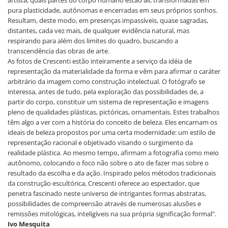
artista, quais partes do corpo humano estão ali, transformadas em
pura plasticidade, autônomas e encerradas em seus próprios sonhos.
Resultam, deste modo, em presenças impassíveis, quase sagradas,
distantes, cada vez mais, de qualquer evidência natural, mas
respirando para além dos limites do quadro, buscando a
transcendência das obras de arte.
As fotos de Crescenti estão inteiramente a serviço da idéia de
representação da materialidade da forma e vêm para afirmar o caráter
arbitrário da imagem como construção intelectual. O fotógrafo se
interessa, antes de tudo, pela exploração das possibilidades de, a
partir do corpo, constituir um sistema de representação e imagens
pleno de qualidades plásticas, pictóricas, ornamentais. Estes trabalhos
têm algo a ver com a história do conceito de beleza. Eles encarnam os
ideais de beleza propostos por uma certa modernidade: um estilo de
representação racional e objetivado visando o surgimento da
realidade plástica. Ao mesmo tempo, afirmam a fotografia como meio
autônomo, colocando o foco não sobre o ato de fazer mas sobre o
resultado da escolha e da ação. Inspirado pelos métodos tradicionais
da construção escultórica, Crescenti oferece ao espectador, que
penetra fascinado neste universo de intrigantes formas abstratas,
possibilidades de compreensão através de numerosas alusões e
remissões mitológicas, inteligíveis na sua própria significação formal".
Ivo Mesquita