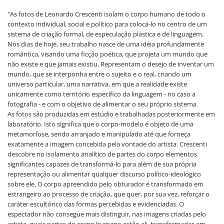
"As fotos de Leonardo Crescenti isolam o corpo humano de todo o
contexto individual, social e político para colocá-lo no centro de um
sistema de criação formal, de especulação plástica e de linguagem.
Nos dias de hoje, seu trabalho nasce de uma idéia profundamente
romântica, visando uma ficção poética, que projeta um mundo que
não existe e que jamais existiu. Representam o desejo de inventar um
mundo, que se interponha entre o sujeito e o real, criando um
universo particular, uma narrativa, em que a realidade existe
unicamente como território específico da linguagem - no caso a
fotografia - e com o objetivo de alimentar o seu próprio sistema.
As fotos são produzidas em estúdio e trabalhadas posteriormente em
laboratório. Isto significa que o corpo-modelo é objeto de uma
metamorfose, sendo arranjado e manipulado até que forneça
exatamente a imagem concebida pela vontade do artista. Crescenti
descobre no isolamento analítico de partes do corpo elementos
significantes capazes de transformá-lo para além de sua própria
representação ou alimentar qualquer discurso político-ideológico
sobre ele. O corpo apreendido pelo obturador é transformado em
estrangeiro ao processo de criação, que quer, por sua vez, reforçar o
caráter escultórico das formas percebidas e evidenciadas. O
espectador não consegue mais distinguir, nas imagens criadas pelo