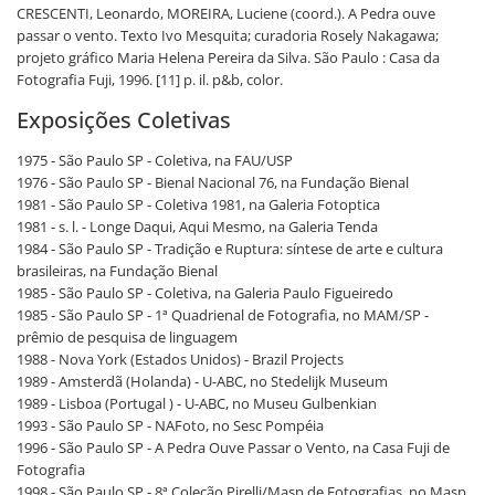
CRESCENTI, Leonardo, MOREIRA, Luciene (coord.). A Pedra ouve
passar o vento. Texto Ivo Mesquita; curadoria Rosely Nakagawa;
projeto gráfico Maria Helena Pereira da Silva. São Paulo : Casa da
Fotografia Fuji, 1996. [11] p. il. p&b, color.
Exposições Coletivas
1975 - São Paulo SP - Coletiva, na FAU/USP
1976 - São Paulo SP - Bienal Nacional 76, na Fundação Bienal
1981 - São Paulo SP - Coletiva 1981, na Galeria Fotoptica
1981 - s. l. - Longe Daqui, Aqui Mesmo, na Galeria Tenda
1984 - São Paulo SP - Tradição e Ruptura: síntese de arte e cultura
brasileiras, na Fundação Bienal
1985 - São Paulo SP - Coletiva, na Galeria Paulo Figueiredo
1985 - São Paulo SP - 1ª Quadrienal de Fotografia, no MAM/SP -
prêmio de pesquisa de linguagem
1988 - Nova York (Estados Unidos) - Brazil Projects
1989 - Amsterdã (Holanda) - U-ABC, no Stedelijk Museum
1989 - Lisboa (Portugal ) - U-ABC, no Museu Gulbenkian
1993 - São Paulo SP - NAFoto, no Sesc Pompéia
1996 - São Paulo SP - A Pedra Ouve Passar o Vento, na Casa Fuji de
Fotografia
1998 - São Paulo SP - 8ª Coleção Pirelli/Masp de Fotografias, no Masp