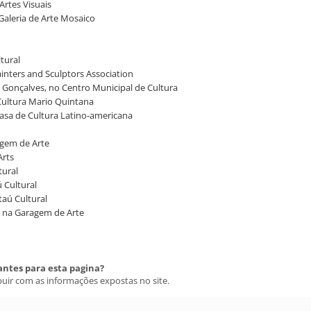
Artes Visuais
Galeria de Arte Mosaico
tural
Painters and Sculptors Association
Gonçalves, no Centro Municipal de Cultura
 Cultura Mario Quintana
Casa de Cultura Latino-americana
agem de Arte
Arts
tural
ú Cultural
Itaú Cultural
s, na Garagem de Arte
antes para esta pagina?
buir com as informações expostas no site.