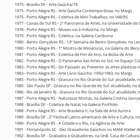
1975 - Brasília DF - Arte Gaúcha/74
1975 - Porto Alegre RS - Arte Gaúcha Contemporânea, no Margs
1975 - Porto Alegre RS - Coletiva de Mini Trabalhos, no IAB/RS
1977 - Caxias do Sul RS - 2º Panorama de Artes, na Universidade de 
1978 - Porto Alegre RS - Museu vai à Indústria, no Margs
1979 - Porto Alegre RS - Coletiva, na Galeria Cambona
1980 - Bento Gonçalves RS - 13ª Semana de Bento Gonçalves, na Leo
1980 - Porto Alegre RS - 1ª Mostra de Miniaturas, na Galeria do Beco
1981 - Porto Alegre RS - Coletiva de Fim de Ano, na Bolsa de Arte
1982 - Porto Alegre RS - O Panorama das Artes no Sul, no Espaço Cul
1983 - Porto Alegre RS - Do Passado ao Presente: as artes plástica
1983 - Porto Alegre RS - Arte Livro Gaúcho: 1950/1983, no Margs
1985 - Porto Alegre RS - Gravura no Rio Grande do Sul: atualidade, 
1985 - São Paulo SP - Gravura no Rio Grande do Sul: atualidade, n
1986 - Rio de Janeiro RJ - Gravura no Rio Grande do Sul: atualidade
1987 - Porto Alegre RS - Naturezas Mortas, na Galeria Cristina Gonza
1988 - Brasília DF - Coletiva de Natal, na Galeria Portfolio
1988 - Porto Alegre RS - Arte Brasileira II, na Sala de Arte Aurora
1989 - Brasília DF - 2º Festival Latino-americano de Arte e Cultura, 
1989 - Porto Alegre RS - A Cidade e o Rio, na Agência de Arte
1991 - Florianópolis SC - Dez Gravadores Gaúchos no MAM Atelier de
1992 - Brasília DF - Grabados e Grabadores, na UnB. Casa de Cultura