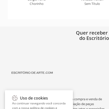
Chorinho
Sem Título
Quer receber
do Escritóri
Uso de cookies
O Escritório de Arte é um portal dedicado à compra e venda de
Ao continuar navegando você concorda
obras de arte de artistas consagrados, avaliação de peças
com a nossa
política de cookies e
individuais ou de espólios, curiosidades sobre artes e exposições.