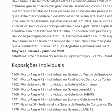
Dexheimer, a de ser Porto Alegre estreita e conservadora artistica
O humor que se observa nas gravuras de Dexheimer, como nas da sér
operante nos artistas do Clube de Gravura. Distantes das pesquisa
que Dexheimer considere o desenho essencial a sua arte. Desde os te
local, realiza xilogravuras, algumas das quais, em 1961, são reuni
encáustica, técnica que até hoje valoriza, dada a gestualidade que el
acreditava na possibilidade de trabalho, no contato com pessoas qu
Devido às perseguições da ditadura, Dexheimer retorna a Porto Ale
Dexheimer se aposenta nos tempos de Collor: 'Não dava mais para f
que a produz traduz raiva. Em suas litografias e gravuras em meta
Mayra Laudanna - junho de 2000
GRAVURA: arte brasileira do século XX. Apresentação Ricardo Ribenb
Exposições Individuais
1960 - Porto Alegre RS - Individual, na Galeria do Teatro de Equipe d
1961 - Porto Alegre RS - Individual, no Pavilhão do Serviço de Turi
1962 - Rio de Janeiro RJ - Individual, na Galeria Macunaíma
1966 - Porto Alegre RS - Individual, na Galeria Leopoldina
1968 - Porto Alegre RS - Individual, na Galeria do IAB/RS
1971 - Porto Alegre RS - Individual, na Esphera Galeria de Arte
1977 - Brasília DF - Individual, na Galeria da Fundação Cultural do Di
1978 - Porto Alegre RS - Individual, na Galeria do IAB/RS