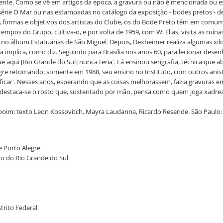
mente. Como se vê em artigos da época, a gravura ou não é mencionada ou es
ie O Mar ou nas estampadas no catálogo da exposição - bodes pretos - de 1
s, formas e objetivos dos artistas do Clube, os do Bode Preto têm em comum
mpos do Grupo, cultiva-o, e por volta de 1959, com W. Elias, visita as ruín
das no álbum Estatuárias de São Miguel. Depois, Dexheimer realiza algumas x
a implica, como diz. Seguindo para Brasília nos anos 60, para lecionar desenho
e aqui [Rio Grande do Sul] nunca teria'. Lá ensinou serigrafia, técnica qu
gre retomando, somente em 1988, seu ensino no Instituto, com outros anisti
icar'. Nesses anos, esperando que as coisas melhorassem, fazia gravuras em
l, destaca-se o rosto que, sustentado por mão, pensa como quem joga xadrez
oim; texto Leon Kossovitch, Mayra Laudanna, Ricardo Resende. São Paulo: Ita
e Porto Alegre
smo do Rio Grande do Sul
strito Federal