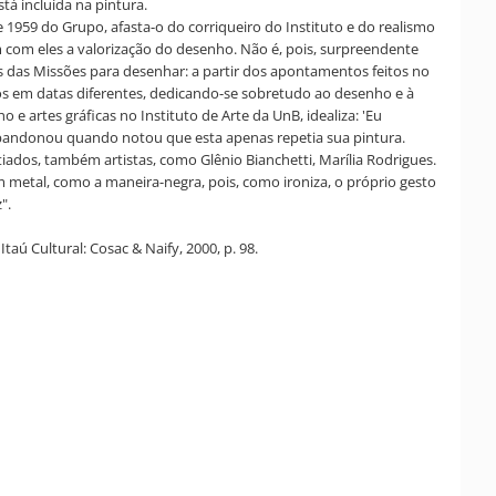
tá incluída na pintura.
959 do Grupo, afasta-o do corriqueiro do Instituto e do realismo
 com eles a valorização do desenho. Não é, pois, surpreendente
as das Missões para desenhar: a partir dos apontamentos feitos no
ilos em datas diferentes, dedicando-se sobretudo ao desenho e à
 e artes gráficas no Instituto de Arte da UnB, idealiza: 'Eu
e abandonou quando notou que esta apenas repetia sua pintura.
ados, também artistas, como Glênio Bianchetti, Marília Rodrigues.
 metal, como a maneira-negra, pois, como ironiza, o próprio gesto
".
ú Cultural: Cosac & Naify, 2000, p. 98.