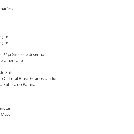
uimarães
legre
legre
º e 2º prêmios de desenho
orte-americano
 do Sul
to Cultural Brasil-Estados Unidos
eca Pública do Paraná
lanetas
o Masc