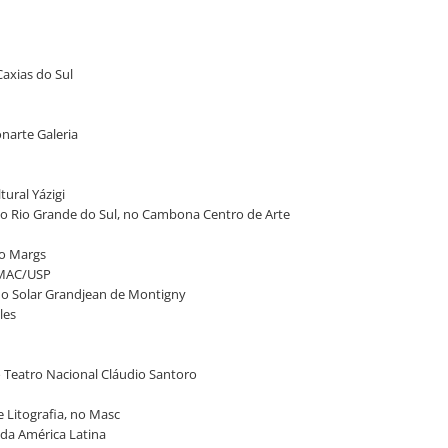
Caxias do Sul
narte Galeria
tural Yázigi
s no Rio Grande do Sul, no Cambona Centro de Arte
no Margs
o MAC/USP
, no Solar Grandjean de Montigny
les
no Teatro Nacional Cláudio Santoro
 Litografia, no Masc
 da América Latina