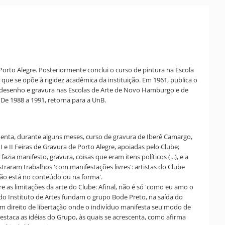
rto Alegre. Posteriormente conclui o curso de pintura na Escola
que se opõe à rigidez acadêmica da instituição. Em 1961, publica o
a, desenho e gravura nas Escolas de Arte de Novo Hamburgo e de
 De 1988 a 1991, retorna para a UnB.
üenta, durante alguns meses, curso de gravura de Iberê Camargo,
e II Feiras de Gravura de Porto Alegre, apoiadas pelo Clube;
 manifesto, gravura, coisas que eram itens políticos (...), e a
traram trabalhos 'com manifestações livres': artistas do Clube
 não está no conteúdo ou na forma'.
bre as limitações da arte do Clube: Afinal, não é só 'como eu amo o
o Instituto de Artes fundam o grupo Bode Preto, na saída do
 direito de libertação onde o indivíduo manifesta seu modo de
estaca as idéias do Grupo, às quais se acrescenta, como afirma