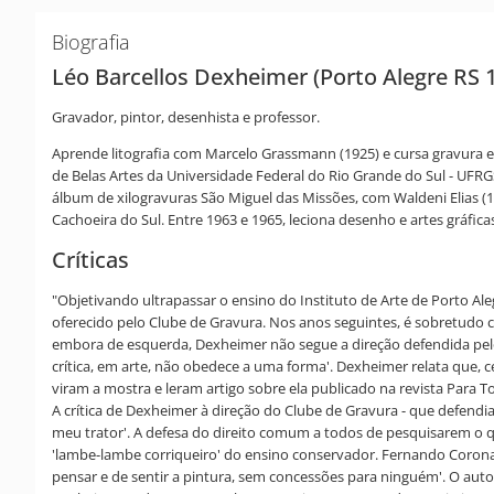
Biografia
Léo Barcellos Dexheimer (Porto Alegre RS 
Gravador, pintor, desenhista e professor.
Aprende litografia com Marcelo Grassmann (1925) e cursa gravura e
de Belas Artes da Universidade Federal do Rio Grande do Sul - UFRG
álbum de xilogravuras São Miguel das Missões, com Waldeni Elias (
Cachoeira do Sul. Entre 1963 e 1965, leciona desenho e artes gráfic
Críticas
"Objetivando ultrapassar o ensino do Instituto de Arte de Porto A
oferecido pelo Clube de Gravura. Nos anos seguintes, é sobretudo c
embora de esquerda, Dexheimer não segue a direção defendida pelos a
crítica, em arte, não obedece a uma forma'. Dexheimer relata que, c
viram a mostra e leram artigo sobre ela publicado na revista Para 
A crítica de Dexheimer à direção do Clube de Gravura - que defendia d
meu trator'. A defesa do direito comum a todos de pesquisarem o 
'lambe-lambe corriqueiro' do ensino conservador. Fernando Coron
pensar e de sentir a pintura, sem concessões para ninguém'. O auto