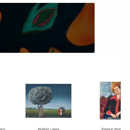
iro
Walter Lewy
Emeric Marcier