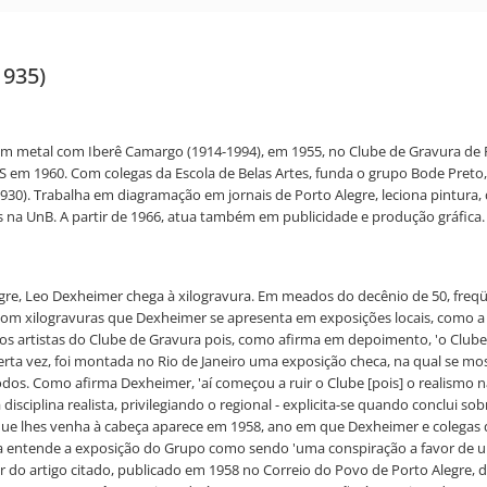
1935)
m metal com Iberê Camargo (1914-1994), em 1955, no Clube de Gravura de Po
S em 1960. Com colegas da Escola de Belas Artes, funda o grupo Bode Preto, 
1930). Trabalha em diagramação em jornais de Porto Alegre, leciona pintur
as na UnB. A partir de 1966, atua também em publicidade e produção gráfica.
legre, Leo Dexheimer chega à xilogravura. Em meados do decênio de 50, freq
om xilogravuras que Dexheimer se apresenta em exposições locais, como a I 
rtistas do Clube de Gravura pois, como afirma em depoimento, 'o Clube fazia
erta vez, foi montada no Rio de Janeiro uma exposição checa, na qual se mos
Todos. Como afirma Dexheimer, 'aí começou a ruir o Clube [pois] o realismo
isciplina realista, privilegiando o regional - explicita-se quando conclui so
que lhes venha à cabeça aparece em 1958, ano em que Dexheimer e colegas d
a entende a exposição do Grupo como sendo 'uma conspiração a favor de um
r do artigo citado, publicado em 1958 no Correio do Povo de Porto Alegre, d