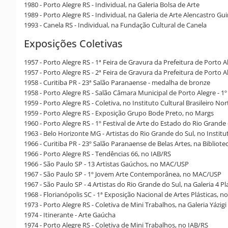
1980 - Porto Alegre RS - Individual, na Galeria Bolsa de Arte
1989 - Porto Alegre RS - Individual, na Galeria de Arte Alencastro G
1993 - Canela RS - Individual, na Fundação Cultural de Canela
Exposições Coletivas
1957 - Porto Alegre RS - 1ª Feira de Gravura da Prefeitura de Porto A
1957 - Porto Alegre RS - 2ª Feira de Gravura da Prefeitura de Porto A
1958 - Curitiba PR - 23ª Salão Paranaense - medalha de bronze
1958 - Porto Alegre RS - Salão Câmara Municipal de Porto Alegre - 1
1959 - Porto Alegre RS - Coletiva, no Instituto Cultural Brasileiro N
1959 - Porto Alegre RS - Exposição Grupo Bode Preto, no Margs
1960 - Porto Alegre RS - 1º Festival de Arte do Estado do Rio Grande
1963 - Belo Horizonte MG - Artistas do Rio Grande do Sul, no Institu
1966 - Curitiba PR - 23º Salão Paranaense de Belas Artes, na Bibliot
1966 - Porto Alegre RS - Tendências 66, no IAB/RS
1966 - São Paulo SP - 13 Artistas Gaúchos, no MAC/USP
1967 - São Paulo SP - 1º Jovem Arte Contemporânea, no MAC/USP
1967 - São Paulo SP - 4 Artistas do Rio Grande do Sul, na Galeria 4 P
1968 - Florianópolis SC - 1ª Exposição Nacional de Artes Plásticas, n
1973 - Porto Alegre RS - Coletiva de Mini Trabalhos, na Galeria Yázigi
1974 - Itinerante - Arte Gaúcha
1974 - Porto Alegre RS - Coletiva de Mini Trabalhos, no IAB/RS