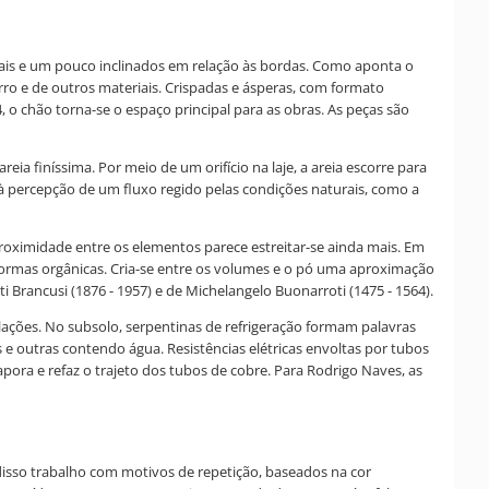
rticais e um pouco inclinados em relação às bordas. Como aponta o
erro e de outros materiais. Crispadas e ásperas, com formato
, o chão torna-se o espaço principal para as obras. As peças são
 finíssima. Por meio de um orifício na laje, a areia escorre para
à percepção de um fluxo regido pelas condições naturais, como a
proximidade entre os elementos parece estreitar-se ainda mais. Em
rmas orgânicas. Cria-se entre os volumes e o pó uma aproximação
i Brancusi (1876 - 1957) e de Michelangelo Buonarroti (1475 - 1564).
lações. No subsolo, serpentinas de refrigeração formam palavras
e outras contendo água. Resistências elétricas envoltas por tubos
pora e refaz o trajeto dos tubos de cobre. Para Rodrigo Naves, as
 disso trabalho com motivos de repetição, baseados na cor