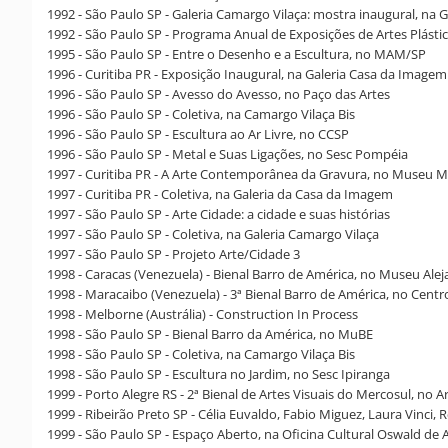
1992 - São Paulo SP - Galeria Camargo Vilaça: mostra inaugural, na Ga
1992 - São Paulo SP - Programa Anual de Exposições de Artes Plásti
1995 - São Paulo SP - Entre o Desenho e a Escultura, no MAM/SP
1996 - Curitiba PR - Exposição Inaugural, na Galeria Casa da Imagem
1996 - São Paulo SP - Avesso do Avesso, no Paço das Artes
1996 - São Paulo SP - Coletiva, na Camargo Vilaça Bis
1996 - São Paulo SP - Escultura ao Ar Livre, no CCSP
1996 - São Paulo SP - Metal e Suas Ligações, no Sesc Pompéia
1997 - Curitiba PR - A Arte Contemporânea da Gravura, no Museu Me
1997 - Curitiba PR - Coletiva, na Galeria da Casa da Imagem
1997 - São Paulo SP - Arte Cidade: a cidade e suas histórias
1997 - São Paulo SP - Coletiva, na Galeria Camargo Vilaça
1997 - São Paulo SP - Projeto Arte/Cidade 3
1998 - Caracas (Venezuela) - Bienal Barro de América, no Museu Ale
1998 - Maracaibo (Venezuela) - 3ª Bienal Barro de América, no Cent
1998 - Melborne (Austrália) - Construction In Process
1998 - São Paulo SP - Bienal Barro da América, no MuBE
1998 - São Paulo SP - Coletiva, na Camargo Vilaça Bis
1998 - São Paulo SP - Escultura no Jardim, no Sesc Ipiranga
1999 - Porto Alegre RS - 2ª Bienal de Artes Visuais do Mercosul, 
1999 - Ribeirão Preto SP - Célia Euvaldo, Fabio Miguez, Laura Vinci
1999 - São Paulo SP - Espaço Aberto, na Oficina Cultural Oswald de