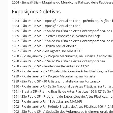
2004 - Siena (Itália) - Máquina do Mundo, na Pallazzo delle Pappess
Exposições Coletivas
1983 - São Paulo SP - Exposição Anual na Faap - prêmio aquisição e
1984 - São Paulo SP - Exposição Anual na Faap
1985 - São Paulo SP - 3º Salão Paulista de Arte Contemporânea, na 
1985 - São Paulo SP - Coletiva Exposição e Eventos, na Faap
1987 - São Paulo SP - 5º Salão Paulista de Arte Contemporânea, na 
1987 - São Paulo SP - Circuito Atelier Aberto
1987 - São Paulo SP - Seis Agosto, no MAC/USP
1988 - Rio de Janeiro RJ - Projeto Macunaíma, na Funarte. Centro de 
1988 - São Paulo SP - 6º Salão Paulista de Arte Contemporânea
1988 - São Paulo SP - Tendências Recentes, no CCSP
1989 - Rio de Janeiro RJ - 11º Salão Nacional de Artes Plásticas, na Fu
1989 - Rio de Janeiro RJ - Projeto Macunaíma, na Funarte
1989 - São Paulo SP - 10 Artistas, no ateliê da rua Fortunato
1990 - Rio de Janeiro RJ - Salão Nacional de Artes Plásticas, na Funar
1991 - Brasília DF - Prêmio Brasília de Artes Plásticas 1991/12º Salã
1991 - São Paulo SP - Programa de Exposições de Artes Plásticas, n
1992 - Rio de Janeiro RJ - 13 Artistas, no MAM/RJ
1992 - Rio de Janeiro RJ - Prêmio Brasília de Artes Plásticas 1991/12º
1992 - São Paulo SP - A Sedução dos Volumes: os tridimensionais