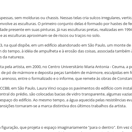
 espessas, sem molduras ou chassis. Nessas telas cria sulcos irregulares, ve
senvolve as esculturas. O primeiro conjunto delas é formado por hastes de f
ade presente em suas pinturas. Já nas esculturas pretas, realizadas em 1994
e as esculturas aproximam-se de riscos ou traços no solo.
, na qual dispõe, em um edifício abandonado em São Paulo, um monte de areia
m do tempo, à idéia de ampulheta e à erosão das coisas, associada também 
os da natureza.
ta pela artista, em 2000, no Centro Universitário Maria Antonia - Ceuma, a 
a de pó de mármore e deposita peças também de mármore, esculpidas em fo
 o arenoso, entre o formalizado e o informe, que remete às obras de Constant
 CCBB, em São Paulo, Laura Vinci ocupa os pavimentos do edifício com insta
ral do prédio, são colocadas bacias de vidro transparente, algumas vazias 
espaço do edifício. Ao mesmo tempo, a água aquecida pelas resistências eva
ições tornaram-se a marca distintiva dos últimos trabalhos da artista.
à figuração, que projeta o espaço imaginariamente "para o dentro". Em vez