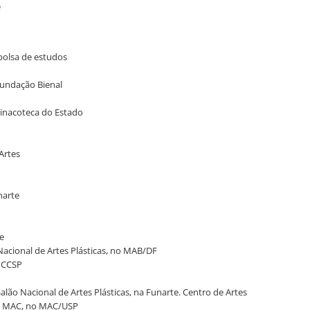
e
 bolsa de estudos
Fundação Bienal
Pinacoteca do Estado
Artes
narte
te
o Nacional de Artes Plásticas, no MAB/DF
o CCSP
 Salão Nacional de Artes Plásticas, na Funarte. Centro de Artes
 do MAC, no MAC/USP