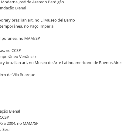
rte Moderna José de Azeredo Perdigão
Fundação Bienal
rary brazilian art, no El Museo del Barrio
ontemporânea, no Paço Imperial
temporânea, no MAM/SP
cas, no CCSP
ntemporâneo Venâncio
ary brazilian art, no Museo de Arte Latinoamericano de Buenos Aires
airro de Vila Buarque
dação Bienal
 CCSP
995 a 2004, no MAM/SP
o Sesi