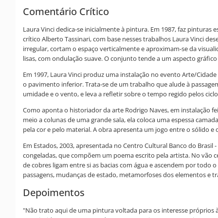
Comentário Crítico
Laura Vinci dedica-se inicialmente à pintura. Em 1987, faz pinturas
crítico Alberto Tassinari, com base nesses trabalhos Laura Vinci de
irregular, cortam o espaço verticalmente e aproximam-se da visualid
lisas, com ondulação suave. O conjunto tende a um aspecto gráfico 
Em 1997, Laura Vinci produz uma instalação no evento Arte/Cidade 3
o pavimento inferior. Trata-se de um trabalho que alude à passage
umidade e o vento, e leva a refletir sobre o tempo regido pelos cicl
Como aponta o historiador da arte Rodrigo Naves, em instalação fei
meio a colunas de uma grande sala, ela coloca uma espessa camad
pela cor e pelo material. A obra apresenta um jogo entre o sólido e
Em Estados, 2003, apresentada no Centro Cultural Banco do Brasil -
congeladas, que compõem um poema escrito pela artista. No vão cent
de cobres ligam entre si as bacias com água e ascendem por todo o 
passagens, mudanças de estado, metamorfoses dos elementos e trans
Depoimentos
"Não trato aqui de uma pintura voltada para os interesse próprios 