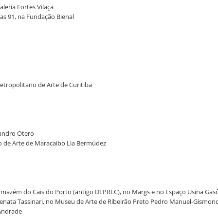
leria Fortes Vilaça
cas 91, na Fundação Bienal
tropolitano de Arte de Curitiba
jandro Otero
ro de Arte de Maracaibo Lia Bermúdez
no Armazém do Cais do Porto (antigo DEPREC), no Margs e no Espaço Usina Ga
, Renata Tassinari, no Museu de Arte de Ribeirão Preto Pedro Manuel-Gismon
 Andrade