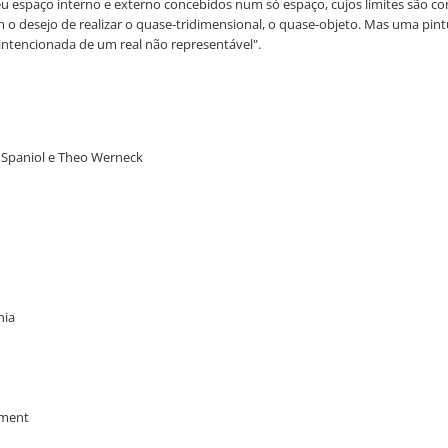
u espaço interno e externo concebidos num só espaço, cujos limites são co
o desejo de realizar o quase-tridimensional, o quase-objeto. Mas uma pintu
intencionada de um real não representável".
sé Spaniol e Theo Werneck
nia
ement