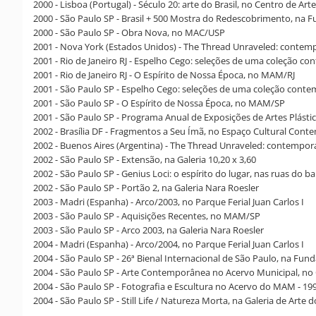
2000 - Lisboa (Portugal) - Século 20: arte do Brasil, no Centro de A
2000 - São Paulo SP - Brasil + 500 Mostra do Redescobrimento, na 
2000 - São Paulo SP - Obra Nova, no MAC/USP
2001 - Nova York (Estados Unidos) - The Thread Unraveled: contempo
2001 - Rio de Janeiro RJ - Espelho Cego: seleções de uma coleção c
2001 - Rio de Janeiro RJ - O Espírito de Nossa Época, no MAM/RJ
2001 - São Paulo SP - Espelho Cego: seleções de uma coleção con
2001 - São Paulo SP - O Espírito de Nossa Época, no MAM/SP
2001 - São Paulo SP - Programa Anual de Exposições de Artes Plásti
2002 - Brasília DF - Fragmentos a Seu Ímã, no Espaço Cultural Co
2002 - Buenos Aires (Argentina) - The Thread Unraveled: contempor
2002 - São Paulo SP - Extensão, na Galeria 10,20 x 3,60
2002 - São Paulo SP - Genius Loci: o espírito do lugar, nas ruas do b
2002 - São Paulo SP - Portão 2, na Galeria Nara Roesler
2003 - Madri (Espanha) - Arco/2003, no Parque Ferial Juan Carlos I
2003 - São Paulo SP - Aquisições Recentes, no MAM/SP
2003 - São Paulo SP - Arco 2003, na Galeria Nara Roesler
2004 - Madri (Espanha) - Arco/2004, no Parque Ferial Juan Carlos I
2004 - São Paulo SP - 26ª Bienal Internacional de São Paulo, na Fun
2004 - São Paulo SP - Arte Contemporânea no Acervo Municipal, no
2004 - São Paulo SP - Fotografia e Escultura no Acervo do MAM - 1
2004 - São Paulo SP - Still Life / Natureza Morta, na Galeria de Arte d