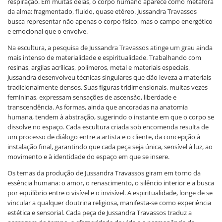
respiração. Em muitas delas, o corpo humano aparece como metáfora
da alma: fragmentado, fluido, quase etéreo. Jussandra Travassos
busca representar não apenas o corpo físico, mas o campo energético
e emocional que o envolve.
Na escultura, a pesquisa de Jussandra Travassos atinge um grau ainda
mais intenso de materialidade e espiritualidade. Trabalhando com
resinas, argilas acrílicas, polímeros, metal e materiais especiais,
Jussandra desenvolveu técnicas singulares que dão leveza a materiais
tradicionalmente densos. Suas figuras tridimensionais, muitas vezes
femininas, expressam sensações de ascensão, liberdade e
transcendência. As formas, ainda que ancoradas na anatomia
humana, tendem à abstração, sugerindo o instante em que o corpo se
dissolve no espaço. Cada escultura criada sob encomenda resulta de
um processo de diálogo entre a artista e o cliente, da concepção à
instalação final, garantindo que cada peça seja única, sensível à luz, ao
movimento e à identidade do espaço em que se insere.
Os temas da produção de Jussandra Travassos giram em torno da
essência humana: o amor, o renascimento, o silêncio interior e a busca
por equilíbrio entre o visível e o invisível. A espiritualidade, longe de se
vincular a qualquer doutrina religiosa, manifesta-se como experiência
estética e sensorial. Cada peça de Jussandra Travassos traduz a