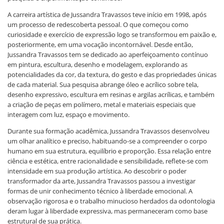
A carreira artística de Jussandra Travassos teve início em 1998, após
um processo de redescoberta pessoal. O que começou como
curiosidade e exercício de expressão logo se transformou em paixão e,
posteriormente, em uma vocação incontornável. Desde então,
Jussandra Travassos tem se dedicado ao aperfeiçoamento contínuo
em pintura, escultura, desenho e modelagem, explorando as
potencialidades da cor, da textura, do gesto e das propriedades únicas
de cada material. Sua pesquisa abrange óleo e acrílico sobre tela,
desenho expressivo, escultura em resinas e argilas acrílicas, e também
a criação de peças em polímero, metal e materiais especiais que
interagem com luz, espaço e movimento.
Durante sua formação acadêmica, Jussandra Travassos desenvolveu
um olhar analítico e preciso, habituando-se a compreender o corpo
humano em sua estrutura, equilíbrio e proporção. Essa relação entre
ciência e estética, entre racionalidade e sensibilidade, reflete-se com
intensidade em sua produção artística. Ao descobrir o poder
transformador da arte, Jussandra Travassos passou a investigar
formas de unir conhecimento técnico à liberdade emocional. A
observação rigorosa e o trabalho minucioso herdados da odontologia
deram lugar à liberdade expressiva, mas permaneceram como base
estrutural de sua prática.