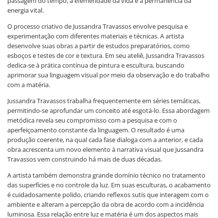
passagem do tempo, a efemeridade da vida e a permanência da
energia vital.
O processo criativo de Jussandra Travassos envolve pesquisa e
experimentação com diferentes materiais e técnicas. A artista
desenvolve suas obras a partir de estudos preparatórios, como
esboços e testes de cor e textura. Em seu ateliê, Jussandra Travassos
dedica-se à prática contínua de pintura e escultura, buscando
aprimorar sua linguagem visual por meio da observação e do trabalho
com a matéria.
Jussandra Travassos trabalha frequentemente em séries temáticas,
permitindo-se aprofundar um conceito até esgotá-lo. Essa abordagem
metódica revela seu compromisso com a pesquisa e com o
aperfeiçoamento constante da linguagem. O resultado é uma
produção coerente, na qual cada fase dialoga com a anterior, e cada
obra acrescenta um novo elemento à narrativa visual que Jussandra
Travassos vem construindo há mais de duas décadas.
A artista também demonstra grande domínio técnico no tratamento
das superfícies e no controle da luz. Em suas esculturas, o acabamento
é cuidadosamente polido, criando reflexos sutis que interagem com o
ambiente e alteram a percepção da obra de acordo com a incidência
luminosa. Essa relação entre luz e matéria é um dos aspectos mais