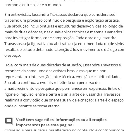
harmonia entre o ser e o mundo.
Em entrevistas, Jussandra Travassos declarou que considera seu
trabalho um processo contínuo de pesquisa e exploração artística.
Sua produção inclui pinturas e esculturas desenvolvidas ao longo de
mais de duas décadas, nas quais aplica técnicas e materiais variados
para investigar forma, cor e composição. Cada obra de Jussandra
Travassos, seja figurativa ou abstrata, seja encomendada ou de série,
resulta de estudo detalhado, atenção à luz, movimento e diálogo com
o espaço.
Hoje, com mais de duas décadas de atuação, Jussandra Travassos é
reconhecida como uma das artistas brasileiras que melhor
representam a intersecção entre técnica, emoção e espiritualidade.
Sua obra continua a evoluir, refletindo um percurso de
amadurecimento e pesquisa que permanece em expansão. Entre o
rigor e o impulso, entre a terra e o ar, a arte de Jussandra Travassos
reafirma a convicção que orienta sua vida e criação: a arte é o espaço
onde o instante se torna eterno.
Você tem sugestões, informações ou alterações
importantes para esta pagina?
Clique aqui para sugerir uma alteração no conteudo e contribuir com