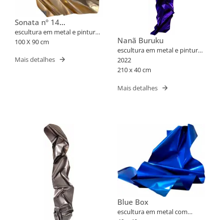
Sonata nº 14
(BEETHOVEN)
escultura em metal e pintura
Nanã Buruku
electroestática
100 X 90 cm
escultura em metal e pintura
Mais detalhes
electroestática
2022
210 x 40 cm
Mais detalhes
Blue Box
escultura em metal com