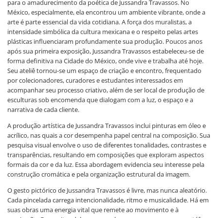
para o amadurecimento da poética de Jussandra Travassos. No
México, especialmente, ela encontrou um ambiente vibrante, onde a
arte é parte essencial da vida cotidiana. A força dos muralistas, a
intensidade simbólica da cultura mexicana e o respeito pelas artes
plásticas influenciaram profundamente sua produção. Poucos anos
após sua primeira exposição, Jussandra Travassos estabeleceu-se de
forma definitiva na Cidade do México, onde vive e trabalha até hoje.
Seu ateliê tornou-se um espaço de criação e encontro, frequentado
por colecionadores, curadores e estudantes interessados em
acompanhar seu processo criativo, além de ser local de produção de
esculturas sob encomenda que dialogam com a luz, o espaço e a
narrativa de cada cliente.
A produção artística de Jussandra Travassos inclui pinturas em óleo e
acrílico, nas quais a cor desempenha papel central na composição. Sua
pesquisa visual envolve o uso de diferentes tonalidades, contrastes e
transparências, resultando em composições que exploram aspectos
formais da cor e da luz. Essa abordagem evidencia seu interesse pela
construção cromática e pela organização estrutural da imagem.
O gesto pictórico de Jussandra Travassos é livre, mas nunca aleatório.
Cada pincelada carrega intencionalidade, ritmo e musicalidade. Há em
suas obras uma energia vital que remete ao movimento e à