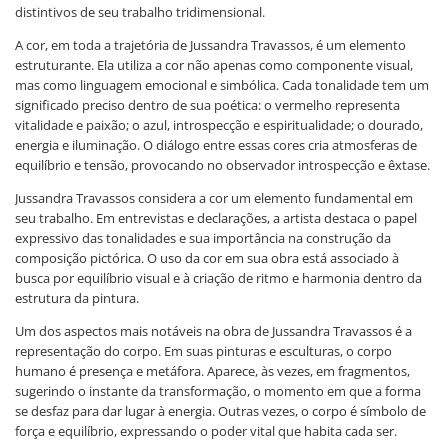
distintivos de seu trabalho tridimensional.
A cor, em toda a trajetória de Jussandra Travassos, é um elemento
estruturante. Ela utiliza a cor não apenas como componente visual,
mas como linguagem emocional e simbólica. Cada tonalidade tem um
significado preciso dentro de sua poética: o vermelho representa
vitalidade e paixão; o azul, introspecção e espiritualidade; o dourado,
energia e iluminação. O diálogo entre essas cores cria atmosferas de
equilíbrio e tensão, provocando no observador introspecção e êxtase.
Jussandra Travassos considera a cor um elemento fundamental em
seu trabalho. Em entrevistas e declarações, a artista destaca o papel
expressivo das tonalidades e sua importância na construção da
composição pictórica. O uso da cor em sua obra está associado à
busca por equilíbrio visual e à criação de ritmo e harmonia dentro da
estrutura da pintura.
Um dos aspectos mais notáveis na obra de Jussandra Travassos é a
representação do corpo. Em suas pinturas e esculturas, o corpo
humano é presença e metáfora. Aparece, às vezes, em fragmentos,
sugerindo o instante da transformação, o momento em que a forma
se desfaz para dar lugar à energia. Outras vezes, o corpo é símbolo de
força e equilíbrio, expressando o poder vital que habita cada ser.