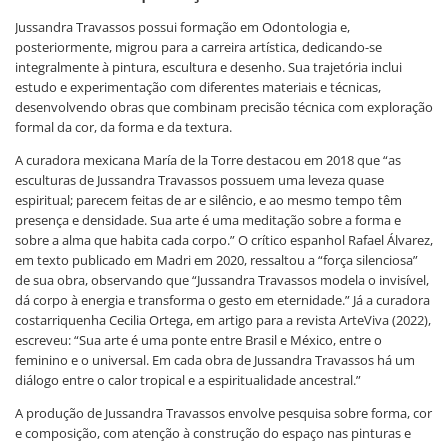
Jussandra Travassos possui formação em Odontologia e,
posteriormente, migrou para a carreira artística, dedicando-se
integralmente à pintura, escultura e desenho. Sua trajetória inclui
estudo e experimentação com diferentes materiais e técnicas,
desenvolvendo obras que combinam precisão técnica com exploração
formal da cor, da forma e da textura.
A curadora mexicana María de la Torre destacou em 2018 que “as
esculturas de Jussandra Travassos possuem uma leveza quase
espiritual; parecem feitas de ar e silêncio, e ao mesmo tempo têm
presença e densidade. Sua arte é uma meditação sobre a forma e
sobre a alma que habita cada corpo.” O crítico espanhol Rafael Álvarez,
em texto publicado em Madri em 2020, ressaltou a “força silenciosa”
de sua obra, observando que “Jussandra Travassos modela o invisível,
dá corpo à energia e transforma o gesto em eternidade.” Já a curadora
costarriquenha Cecilia Ortega, em artigo para a revista ArteViva (2022),
escreveu: “Sua arte é uma ponte entre Brasil e México, entre o
feminino e o universal. Em cada obra de Jussandra Travassos há um
diálogo entre o calor tropical e a espiritualidade ancestral.”
A produção de Jussandra Travassos envolve pesquisa sobre forma, cor
e composição, com atenção à construção do espaço nas pinturas e