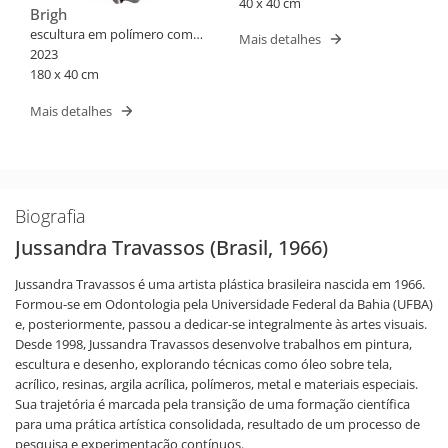
pintura eletrostática
40 x 40 cm
Brigh
escultura em polímero com
Mais detalhes
pintura automotiva
2023
180 x 40 cm
Mais detalhes
Biografia
Jussandra Travassos (Brasil, 1966)
Jussandra Travassos é uma artista plástica brasileira nascida em 1966.
Formou-se em Odontologia pela Universidade Federal da Bahia (UFBA)
e, posteriormente, passou a dedicar-se integralmente às artes visuais.
Desde 1998, Jussandra Travassos desenvolve trabalhos em pintura,
escultura e desenho, explorando técnicas como óleo sobre tela,
acrílico, resinas, argila acrílica, polímeros, metal e materiais especiais.
Sua trajetória é marcada pela transição de uma formação científica
para uma prática artística consolidada, resultado de um processo de
pesquisa e experimentação contínuos.