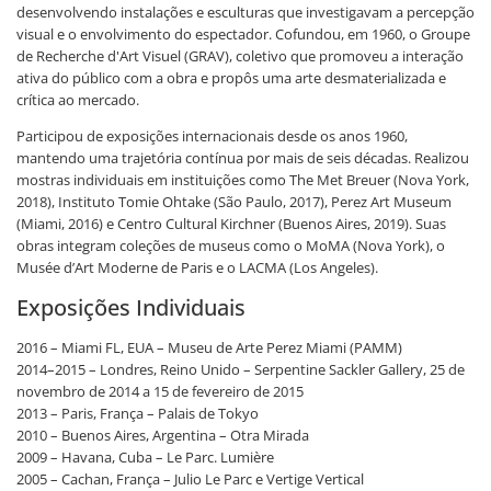
desenvolvendo instalações e esculturas que investigavam a percepção
visual e o envolvimento do espectador. Cofundou, em 1960, o Groupe
de Recherche d'Art Visuel (GRAV), coletivo que promoveu a interação
ativa do público com a obra e propôs uma arte desmaterializada e
crítica ao mercado.
Participou de exposições internacionais desde os anos 1960,
mantendo uma trajetória contínua por mais de seis décadas. Realizou
mostras individuais em instituições como The Met Breuer (Nova York,
2018), Instituto Tomie Ohtake (São Paulo, 2017), Perez Art Museum
(Miami, 2016) e Centro Cultural Kirchner (Buenos Aires, 2019). Suas
obras integram coleções de museus como o MoMA (Nova York), o
Musée d’Art Moderne de Paris e o LACMA (Los Angeles).
Exposições Individuais
2016 – Miami FL, EUA – Museu de Arte Perez Miami (PAMM)
2014–2015 – Londres, Reino Unido – Serpentine Sackler Gallery, 25 de
novembro de 2014 a 15 de fevereiro de 2015
2013 – Paris, França – Palais de Tokyo
2010 – Buenos Aires, Argentina – Otra Mirada
2009 – Havana, Cuba – Le Parc. Lumière
2005 – Cachan, França – Julio Le Parc e Vertige Vertical