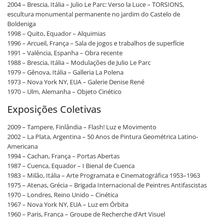
2004 – Brescia, Itália – Julio Le Parc: Verso la Luce – TORSIONS,
escultura monumental permanente no jardim do Castelo de
Boldeniga
1998 – Quito, Equador – Alquimias
1996 – Arcueil, França – Sala de jogos e trabalhos de superfície
1991 – Valência, Espanha – Obra recente
1988 – Brescia, Itália – Modulações de Julio Le Parc
1979 – Gênova, Itália – Galleria La Polena
1973 – Nova York NY, EUA – Galerie Denise René
1970 – Ulm, Alemanha – Objeto Cinético
Exposições Coletivas
2009 – Tampere, Finlândia – Flash! Luz e Movimento
2002 – La Plata, Argentina – 50 Anos de Pintura Geométrica Latino-
Americana
1994 – Cachan, França – Portas Abertas
1987 – Cuenca, Equador – I Bienal de Cuenca
1983 – Milão, Itália – Arte Programata e Cinematográfica 1953–1963
1975 – Atenas, Grécia – Brigada Internacional de Peintres Antifascistas
1970 – Londres, Reino Unido – Cinética
1967 – Nova York NY, EUA – Luz em Órbita
1960 – Paris, França – Groupe de Recherche d’Art Visuel