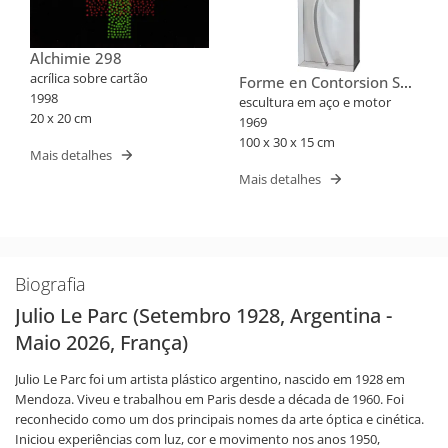
Alchimie 298
acrílica sobre cartão
Forme en Contorsion Sur
1998
Fond Blanc
escultura em aço e motor
20 x 20 cm
1969
100 x 30 x 15 cm
Mais detalhes
Mais detalhes
Biografia
Julio Le Parc (Setembro 1928, Argentina -
Maio 2026, França)
Julio Le Parc foi um artista plástico argentino, nascido em 1928 em
Mendoza. Viveu e trabalhou em Paris desde a década de 1960. Foi
reconhecido como um dos principais nomes da arte óptica e cinética.
Iniciou experiências com luz, cor e movimento nos anos 1950,