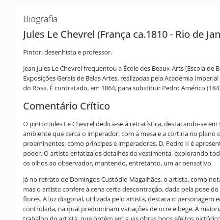
Biografia
Jules Le Chevrel (França ca.1810 - Rio de Ja
Pintor, desenhista e professor.
Jean Jules Le Chevrel frequentou a École des Beaux-Arts [Escola de Be
Exposições Gerais de Belas Artes, realizadas pela Academia Imperi
do Rosa. É contratado, em 1864, para substituir Pedro Américo (1843
Comentário Crítico
O pintor Jules Le Chevrel dedica-se à retratística, destacando-se e
ambiente que cerca o imperador, com a mesa e a cortina no plano de 
proeminentes, como príncipes e imperadores. D. Pedro II é aprese
poder. O artista enfatiza os detalhes da vestimenta, explorando tod
os olhos ao observador, mantendo, entretanto, um ar pensativo.
Já no retrato de Domingos Custódio Magalhães, o artista, como nota
mas o artista confere à cena certa descontração, dada pela pose do 
flores. A luz diagonal, utilizada pelo artista, destaca o persona
controlada, na qual predominam variações de ocre e bege. A maior
trabalho do artista, que obtém em suas obras bons efeitos pictóric