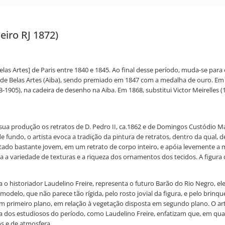
neiro RJ 1872)
las Artes] de Paris entre 1840 e 1845. Ao final desse período, muda-se para o 
al de Belas Artes (Aiba), sendo premiado em 1847 com a medalha de ouro. E
-1905), na cadeira de desenho na Aiba. Em 1868, substitui Victor Meirelles (
m sua produção os retratos de D. Pedro II, ca.1862 e de Domingos Custódio Ma
fundo, o artista evoca a tradição da pintura de retratos, dentro da qual, de
ntado bastante jovem, em um retrato de corpo inteiro, e apóia levemente a
a a variedade de texturas e a riqueza dos ornamentos dos tecidos. A figura 
 o historiador Laudelino Freire, representa o futuro Barão do Rio Negro, 
modelo, que não parece tão rígida, pelo rosto jovial da figura, e pelo brin
gem em primeiro plano, em relação à vegetação disposta em segundo plano. O
ia dos estudiosos do período, como Laudelino Freire, enfatizam que, em q
os e de atmosfera.