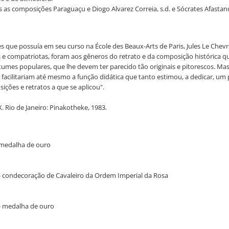
as as composições Paraguaçu e Diogo Alvarez Correia, s.d. e Sócrates Afastand
 que possuía em seu curso na École des Beaux-Arts de Paris, Jules Le Che
 e compatriotas, foram aos gêneros do retrato e da composição histórica que
tumes populares, que lhe devem ter parecido tão originais e pitorescos. Mas
 facilitariam até mesmo a função didática que tanto estimou, a dedicar, um p
ições e retratos a que se aplicou".
. Rio de Janeiro: Pinakotheke, 1983.
 - medalha de ouro
ba - condecoração de Cavaleiro da Ordem Imperial da Rosa
a - medalha de ouro