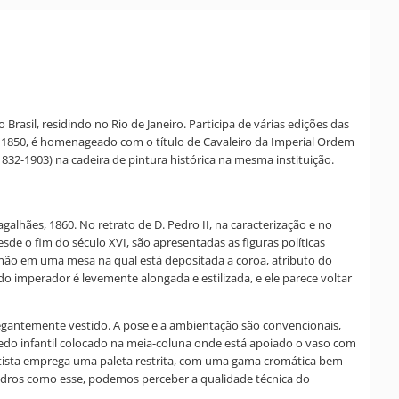
Brasil, residindo no Rio de Janeiro. Participa de várias edições das
m 1850, é homenageado com o título de Cavaleiro da Imperial Ordem
1832-1903) na cadeira de pintura histórica na mesma instituição.
galhães, 1860. No retrato de D. Pedro II, na caracterização e no
sde o fim do século XVI, são apresentadas as figuras políticas
 mão em uma mesa na qual está depositada a coroa, atributo do
do imperador é levemente alongada e estilizada, e ele parece voltar
elegantemente vestido. A pose e a ambientação são convencionais,
quedo infantil colocado na meia-coluna onde está apoiado o vaso com
 artista emprega uma paleta restrita, com uma gama cromática bem
uadros como esse, podemos perceber a qualidade técnica do