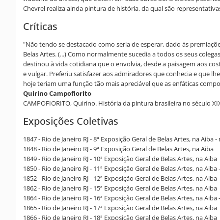
Chevrel realiza ainda pintura de história, da qual são representativ
Críticas
"Não tendo se destacado como seria de esperar, dado às premiações
Belas Artes. (...) Como normalmente sucedia a todos os seus colegas
destinou à vida cotidiana que o envolvia, desde a paisagem aos cos
e vulgar. Preferiu satisfazer aos admiradores que conhecia e que lhe
hoje teriam uma função tão mais apreciável que as enfáticas compos
Quirino Campofiorito
CAMPOFIORITO, Quirino. História da pintura brasileira no século XIX
Exposições Coletivas
1847 - Rio de Janeiro RJ - 8ª Exposição Geral de Belas Artes, na Aiba
1848 - Rio de Janeiro RJ - 9ª Exposição Geral de Belas Artes, na Aiba
1849 - Rio de Janeiro RJ - 10ª Exposição Geral de Belas Artes, na Aiba
1850 - Rio de Janeiro RJ - 11ª Exposição Geral de Belas Artes, na Ai
1852 - Rio de Janeiro RJ - 12ª Exposição Geral de Belas Artes, na Aiba
1862 - Rio de Janeiro RJ - 15ª Exposição Geral de Belas Artes, na Aiba
1864 - Rio de Janeiro RJ - 16ª Exposição Geral de Belas Artes, na Aib
1865 - Rio de Janeiro RJ - 17ª Exposição Geral de Belas Artes, na Aiba
1866 - Rio de Janeiro RJ - 18ª Exposição Geral de Belas Artes, na Aiba