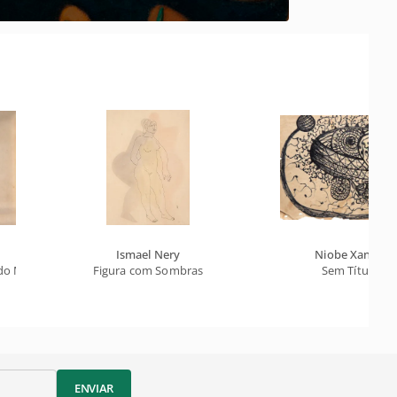
Ismael Nery
Niobe Xandó
 do Manoel Martins)
Figura com Sombras
Sem Título
ENVIAR