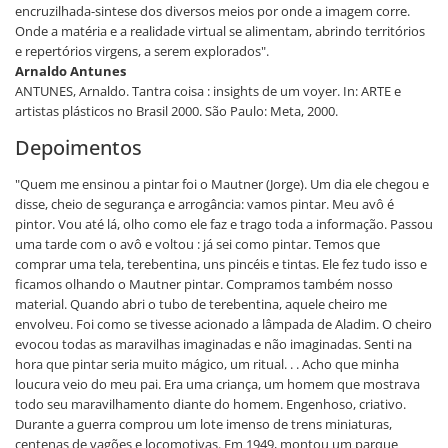
encruzilhada-sintese dos diversos meios por onde a imagem corre.
Onde a matéria e a realidade virtual se alimentam, abrindo territórios
e repertórios virgens, a serem explorados".
Arnaldo Antunes
ANTUNES, Arnaldo. Tantra coisa : insights de um voyer. In: ARTE e
artistas plásticos no Brasil 2000. São Paulo: Meta, 2000.
Depoimentos
"Quem me ensinou a pintar foi o Mautner (Jorge). Um dia ele chegou e
disse, cheio de segurança e arrogância: vamos pintar. Meu avô é
pintor. Vou até lá, olho como ele faz e trago toda a informação. Passou
uma tarde com o avô e voltou : já sei como pintar. Temos que
comprar uma tela, terebentina, uns pincéis e tintas. Ele fez tudo isso e
ficamos olhando o Mautner pintar. Compramos também nosso
material. Quando abri o tubo de terebentina, aquele cheiro me
envolveu. Foi como se tivesse acionado a lâmpada de Aladim. O cheiro
evocou todas as maravilhas imaginadas e não imaginadas. Senti na
hora que pintar seria muito mágico, um ritual. . . Acho que minha
loucura veio do meu pai. Era uma criança, um homem que mostrava
todo seu maravilhamento diante do homem. Engenhoso, criativo.
Durante a guerra comprou um lote imenso de trens miniaturas,
centenas de vagões e locomotivas. Em 1949, montou um parque