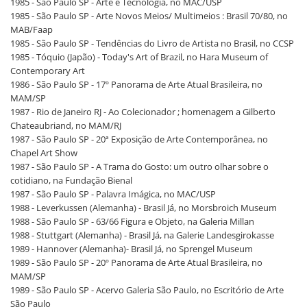
1985 - São Paulo SP - Arte e Tecnologia, no MAC/USP
1985 - São Paulo SP - Arte Novos Meios/ Multimeios : Brasil 70/80, no
MAB/Faap
1985 - São Paulo SP - Tendências do Livro de Artista no Brasil, no CCSP
1985 - Tóquio (Japão) - Today's Art of Brazil, no Hara Museum of
Contemporary Art
1986 - São Paulo SP - 17º Panorama de Arte Atual Brasileira, no
MAM/SP
1987 - Rio de Janeiro RJ - Ao Colecionador ; homenagem a Gilberto
Chateaubriand, no MAM/RJ
1987 - São Paulo SP - 20ª Exposição de Arte Contemporânea, no
Chapel Art Show
1987 - São Paulo SP - A Trama do Gosto: um outro olhar sobre o
cotidiano, na Fundação Bienal
1987 - São Paulo SP - Palavra Imágica, no MAC/USP
1988 - Leverkussen (Alemanha) - Brasil Já, no Morsbroich Museum
1988 - São Paulo SP - 63/66 Figura e Objeto, na Galeria Millan
1988 - Stuttgart (Alemanha) - Brasil Já, na Galerie Landesgirokasse
1989 - Hannover (Alemanha)- Brasil Já, no Sprengel Museum
1989 - São Paulo SP - 20º Panorama de Arte Atual Brasileira, no
MAM/SP
1989 - São Paulo SP - Acervo Galeria São Paulo, no Escritório de Arte
São Paulo