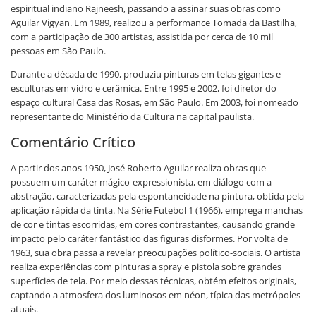
espiritual indiano Rajneesh, passando a assinar suas obras como
Aguilar Vigyan. Em 1989, realizou a performance Tomada da Bastilha,
com a participação de 300 artistas, assistida por cerca de 10 mil
pessoas em São Paulo.
Durante a década de 1990, produziu pinturas em telas gigantes e
esculturas em vidro e cerâmica. Entre 1995 e 2002, foi diretor do
espaço cultural Casa das Rosas, em São Paulo. Em 2003, foi nomeado
representante do Ministério da Cultura na capital paulista.
Comentário Crítico
A partir dos anos 1950, José Roberto Aguilar realiza obras que
possuem um caráter mágico-expressionista, em diálogo com a
abstração, caracterizadas pela espontaneidade na pintura, obtida pela
aplicação rápida da tinta. Na Série Futebol 1 (1966), emprega manchas
de cor e tintas escorridas, em cores contrastantes, causando grande
impacto pelo caráter fantástico das figuras disformes. Por volta de
1963, sua obra passa a revelar preocupações político-sociais. O artista
realiza experiências com pinturas a spray e pistola sobre grandes
superfícies de tela. Por meio dessas técnicas, obtém efeitos originais,
captando a atmosfera dos luminosos em néon, típica das metrópoles
atuais.