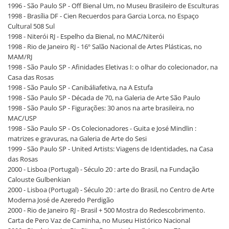
1996 - São Paulo SP - Off Bienal Um, no Museu Brasileiro de Esculturas
1998 - Brasília DF - Cien Recuerdos para Garcia Lorca, no Espaço
Cultural 508 Sul
1998 - Niterói RJ - Espelho da Bienal, no MAC/Niterói
1998 - Rio de Janeiro RJ - 16º Salão Nacional de Artes Plásticas, no
MAM/RJ
1998 - São Paulo SP - Afinidades Eletivas I: o olhar do colecionador, na
Casa das Rosas
1998 - São Paulo SP - Canibáliafetiva, na A Estufa
1998 - São Paulo SP - Década de 70, na Galeria de Arte São Paulo
1998 - São Paulo SP - Figurações: 30 anos na arte brasileira, no
MAC/USP
1998 - São Paulo SP - Os Colecionadores - Guita e José Mindlin :
matrizes e gravuras, na Galeria de Arte do Sesi
1999 - São Paulo SP - United Artists: Viagens de Identidades, na Casa
das Rosas
2000 - Lisboa (Portugal) - Século 20 : arte do Brasil, na Fundação
Calouste Gulbenkian
2000 - Lisboa (Portugal) - Século 20 : arte do Brasil, no Centro de Arte
Moderna José de Azeredo Perdigão
2000 - Rio de Janeiro RJ - Brasil + 500 Mostra do Redescobrimento.
Carta de Pero Vaz de Caminha, no Museu Histórico Nacional