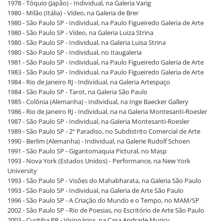
1978 - Tóquio (Japão) - Individual, na Galeria Varig
1980 - Milão (Itália) - Vídeo, na Galeria de Brer
1980 - São Paulo SP - Individual, na Paulo Figueiredo Galeria de Arte
1980 - São Paulo SP - Vídeo, na Galeria Luiza Strina
1980 - São Paulo SP - Individual, na Galeria Luisa Strina
1980 - São Paulo SP - Individual, no Itaugaleria
1981 - São Paulo SP - Individual, na Paulo Figueiredo Galeria de Arte
1983 - São Paulo SP - Individual, na Paulo Figueiredo Galeria de Arte
1984 - Rio de Janeiro RJ - Individual, na Galeria Artespaço
1984 - São Paulo SP - Tarot, na Galeria São Paulo
1985 - Colônia (Alemanha) - Individual, na Inge Baecker Gallery
1986 - Rio de Janeiro RJ - Individual, na na Galeria Montesanti-Roesler
1987 - São Paulo SP - Individual, na Galeria Montesanti-Roesler
1989 - São Paulo SP - 2º Paradiso, no Subdistrito Comercial de Arte
1990 - Berlim (Alemanha) - Individual, na Galerie Rudolf Schoen
1991 - São Paulo SP - Gigantomaquia Pictural, no Masp
1993 - Nova York (Estados Unidos) - Performance, na New York
University
1993 - São Paulo SP - Visões do Mahabharata, na Galeria São Paulo
1993 - São Paulo SP - Individual, na Galeria de Arte São Paulo
1996 - São Paulo SP - A Criação do Mundo e o Tempo, no MAM/SP
2002 - São Paulo SP - Rio de Poesias, no Escritório de Arte São Paulo
2003 - Curitiba PR - Visionários, na Casa Andrade Muricy