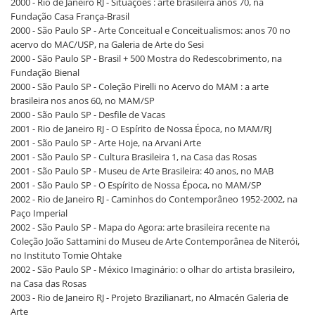
2000 - Rio de Janeiro RJ - Situações : arte brasileira anos 70, na
Fundação Casa França-Brasil
2000 - São Paulo SP - Arte Conceitual e Conceitualismos: anos 70 no
acervo do MAC/USP, na Galeria de Arte do Sesi
2000 - São Paulo SP - Brasil + 500 Mostra do Redescobrimento, na
Fundação Bienal
2000 - São Paulo SP - Coleção Pirelli no Acervo do MAM : a arte
brasileira nos anos 60, no MAM/SP
2000 - São Paulo SP - Desfile de Vacas
2001 - Rio de Janeiro RJ - O Espírito de Nossa Época, no MAM/RJ
2001 - São Paulo SP - Arte Hoje, na Arvani Arte
2001 - São Paulo SP - Cultura Brasileira 1, na Casa das Rosas
2001 - São Paulo SP - Museu de Arte Brasileira: 40 anos, no MAB
2001 - São Paulo SP - O Espírito de Nossa Época, no MAM/SP
2002 - Rio de Janeiro RJ - Caminhos do Contemporâneo 1952-2002, na
Paço Imperial
2002 - São Paulo SP - Mapa do Agora: arte brasileira recente na
Coleção João Sattamini do Museu de Arte Contemporânea de Niterói,
no Instituto Tomie Ohtake
2002 - São Paulo SP - México Imaginário: o olhar do artista brasileiro,
na Casa das Rosas
2003 - Rio de Janeiro RJ - Projeto Brazilianart, no Almacén Galeria de
Arte