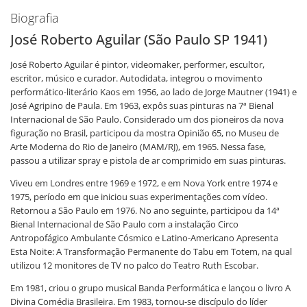
Biografia
José Roberto Aguilar (São Paulo SP 1941)
José Roberto Aguilar é pintor, videomaker, performer, escultor,
escritor, músico e curador. Autodidata, integrou o movimento
performático-literário Kaos em 1956, ao lado de Jorge Mautner (1941) e
José Agripino de Paula. Em 1963, expôs suas pinturas na 7ª Bienal
Internacional de São Paulo. Considerado um dos pioneiros da nova
figuração no Brasil, participou da mostra Opinião 65, no Museu de
Arte Moderna do Rio de Janeiro (MAM/RJ), em 1965. Nessa fase,
passou a utilizar spray e pistola de ar comprimido em suas pinturas.
Viveu em Londres entre 1969 e 1972, e em Nova York entre 1974 e
1975, período em que iniciou suas experimentações com vídeo.
Retornou a São Paulo em 1976. No ano seguinte, participou da 14ª
Bienal Internacional de São Paulo com a instalação Circo
Antropofágico Ambulante Cósmico e Latino-Americano Apresenta
Esta Noite: A Transformação Permanente do Tabu em Totem, na qual
utilizou 12 monitores de TV no palco do Teatro Ruth Escobar.
Em 1981, criou o grupo musical Banda Performática e lançou o livro A
Divina Comédia Brasileira. Em 1983, tornou-se discípulo do líder