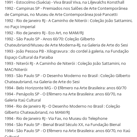
1991 - Estocolmo (Suécia) - Viva Brasil Viva, na Liljevalchs Konsthall
1992 - Campinas SP - Premiados nos Salões de Arte Contemporânea
de Campinas, no Museu de Arte Contemporânea José Pancetti
1992 - Rio de Janeiro RJ - A Caminho de Niterói : Coleção João Sattamini,
no Paço Imperial
1992 - Rio de Janeiro RJ - Eco Art, no MAM/RJ
1992 - São Paulo SP - Anos 60/70: Coleção Gilberto
Chateubriand/Museu de Arte Moderna-RJ, na Galeria de Arte do Sesi
1993 - João Pessoa PB - Xilogravura : do cordel à galeria, na Fundação
Espaço Cultural da Paraiba
1993 - Niterói RJ - A Caminho de Niterói : Coleção João Sattamini, no
MAC/Niterói
1993 - São Paulo SP - O Desenho Moderno no Brasil : Coleção Gilberto
Chateaubriand, na Galeria de Arte do Sesi
1994 - Belo Horizonte MG - O Efêmero na Arte Brasileira: anos 60/70
1994 - Penápolis SP - O Efêmero na Arte Brasileira: anos 60/70, na
Galeria Itaú Cultural
1994 - Rio de Janeiro RJ - O Desenho Moderno no Brasil : Coleção
Gilberto Chateaubriand, no MAM/RJ
1994 - Rio de Janeiro RJ - Via Fax, no Museu do Telephone
1994 - São Paulo SP - Bienal Brasil Século XX, na Fundação Bienal
1994 - São Paulo SP - O Efêmero na Arte Brasileira: anos 60/70, no Itaú
Cultural