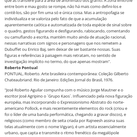
que as transfere para a área de anonimato dos graffiti. A zona limítrofe
entre bom e mau gosto se rompe, não há mais como defini-los e
contê-los, são por fim uma só e única coisa. Mas a antropofagia se
individualiza e se valoriza pelo fato de que a acumulação
aparentemente caótica e automatizada de toda espécie de sinal sobre
o quadro, gestos figurando e desfigurando, rabiscando, comentando
ou camuflando a escrita, mantém muito ainda de atuação racional,
nessas narrativas com signos e personagens que nos remetem a
Dubuffet ou Enrico Baj, sem deixar de ser bastante nossas. Suas
figuras e referências à paisagem mais retratam, no sentido de
investigação implícito no termo, do que apenas mostram".
Roberto Pontual
PONTUAL, Roberto. Arte brasileira contemporânea: Coleção Gilberto
Chateaubriand. Rio de Janeiro: Edições Jornal do Brasil, 1976.
"José Roberto Aguilar compunha com o músico Jorge Mautner e o
escritor José Agripino o ´Grupo Kaos´. Influenciado pela nova figuração
européia, mas incorporando o Expressionismo Abstrato do norte-
americano Pollock, e mais recentemente elementos do rock (criou e
foi o líder de uma banda performática, chegando a gravar discos), e
religiosos (como membro de seita criada por Rajneesh assina suas
telas atualmente com o nome Vigyan), é um artista essencialmente
urbano, que capta e transmite o ritmo frenético da megalópole