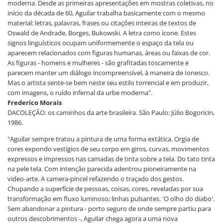
moderna. Desde as primeiras apresentações em mostras coletivas, no
início da década de 60, Aguilar trabalha basicamente com o mesmo
material: letras, palavras, frases ou citações inteiras de textos de
Oswald de Andrade, Borges, Bukowski. A letra como ícone. Estes
signos linguísticos ocupam uniformemente o espaço da tela ou
aparecem relacionados com figuras humanas, áreas ou faixas de cor.
As figuras - homens e mulheres - são grafitadas toscamente e
parecem manter um diálogo incompreensível, à maneira de Ionesco.
Mas o artista sente-se bem neste seu estilo torrencial e em produzir,
com imagens, o ruído infernal da urbe moderna".
Frederico Morais
DACOLEÇÃO: os caminhos da arte brasileira. São Paulo: Júlio Bogoricin,
1986.
"Aguilar sempre tratou a pintura de uma forma extática. Orgia de
cores expondo vestígios de seu corpo em giros, curvas, movimentos
expressos e impressos nas camadas de tinta sobre a tela. Do tato tinta
na pele tela. Com intenção parecida adentrou pioneiramente na
video-arte. A camera-pincel refazendo o traçado dos gestos.
Chupando a superfície de pessoas, coisas, cores, reveladas por sua
transformação em fluxo luminoso; linhas pulsantes. 'O olho do diabo'.
Sem abandonar a pintura - porto seguro de onde sempre partiu para
outros descobrimentos -, Aguilar chega agora a uma nova