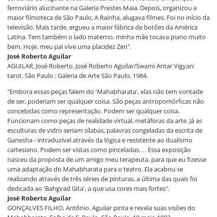
ferroviário alucinante na Galeria Prestes Maia. Depois, organizou a
maior filmoteca de São Paulo, A Rainha, alugava filmes. Foi no início da
televisão. Mais tarde, ergueu a maior fábrica de botões da América
Latina. Tem também o lado materno, minha mãe tocava piano muito
bem. Hoje, meu pai vive uma placidez Zen".
José Roberto Aguilar
AGUILAR, José Roberto. José Roberto Aguilar/Swami Antar Vigyan:
tarot. São Paulo : Galeria de Arte São Paulo, 1984.
"Embora essas peças falem do 'Mahabharata', elas não tem vontade
de ser, poderiam ser qualquer coisa. São peças antropomórficas não
concebidas como representação. Podem ser qualquer coisa.
Funcionam como peças de realidade virtual, metáforas da arte. Já as
esculturas de vidro seriam sílabas, palavras congeladas da escrita de
Ganesha - intraduzível através da lógica e resistente ao dualismo
cartesiano. Podem ser vistas como pinceladas. . . Essa exposição
nasceu da proposta de um amigo meu terapeuta, para que eu fizesse
uma adaptação do Mahabharata para o teatro. Ela acabou se
realizando através de três séries de pinturas, a última das quais foi
dedicada ao 'Bahgvad Gita', a que usa cores mais fortes".
José Roberto Aguilar
GONÇALVES FILHO, Antônio. Aguilar pinta e revela suas visões do