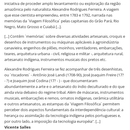
iniciativa de proceder amplo levantamento ou exploração da região
amazônica pelo naturalista Alexandre Rodrigues Ferreira. A viagem
que esse cientista empreendeu, entre 1783 e 1792, narrada nas
memórias da ´Viagem Filosófica´ pelas capitanias do Grão Pará, Rio
Negro, Mato Grosso e Cuiabá [...].
[...] Contêm ´memórias´ sobre diversas atividades artesanais, croquis e
desenhos de instrumentos ou máquinas aplicáveis à agroindústria
canavieira, engenhos de pilões, moinhos, ventiladores, embarcações,
teares, arquitetura urbana - civil, religiosa e militar -, arquitetura rural,
artesanato indígena, instrumentos musicais dos pretos etc.
Alexandre Rodrigues Ferreira se fez acompanhar de três desenhistas,
ou ´riscadores´ - Antônio José Landi (1708-90), José Joaquim Freire (17?
- ?) e Joaquim José Codina (17? - ) - que documentaram
abundantemente a arte e o artesanato do índio deculturado e do que
ainda vivia debaixo do regime tribal. Além de máscaras, instrumentos
musicais, embarcações e remos, ornatos indígenas, cerâmica utilitária
e outros artesanatos, as estampas da ´Viagem Filosófica´ permitem
perceber dois aspectos fundamentais da interdependência cultural: a
herança ou assimilação da tecnologia indígena pelos portugueses e,
por outro lado, a imposição da tecnologia européia". [...]
Vicente Salles