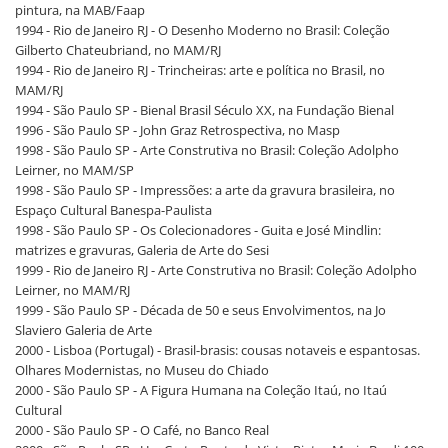
pintura, na MAB/Faap
1994 - Rio de Janeiro RJ - O Desenho Moderno no Brasil: Coleção
Gilberto Chateubriand, no MAM/RJ
1994 - Rio de Janeiro RJ - Trincheiras: arte e política no Brasil, no
MAM/RJ
1994 - São Paulo SP - Bienal Brasil Século XX, na Fundação Bienal
1996 - São Paulo SP - John Graz Retrospectiva, no Masp
1998 - São Paulo SP - Arte Construtiva no Brasil: Coleção Adolpho
Leirner, no MAM/SP
1998 - São Paulo SP - Impressões: a arte da gravura brasileira, no
Espaço Cultural Banespa-Paulista
1998 - São Paulo SP - Os Colecionadores - Guita e José Mindlin:
matrizes e gravuras, Galeria de Arte do Sesi
1999 - Rio de Janeiro RJ - Arte Construtiva no Brasil: Coleção Adolpho
Leirner, no MAM/RJ
1999 - São Paulo SP - Década de 50 e seus Envolvimentos, na Jo
Slaviero Galeria de Arte
2000 - Lisboa (Portugal) - Brasil-brasis: cousas notaveis e espantosas.
Olhares Modernistas, no Museu do Chiado
2000 - São Paulo SP - A Figura Humana na Coleção Itaú, no Itaú
Cultural
2000 - São Paulo SP - O Café, no Banco Real