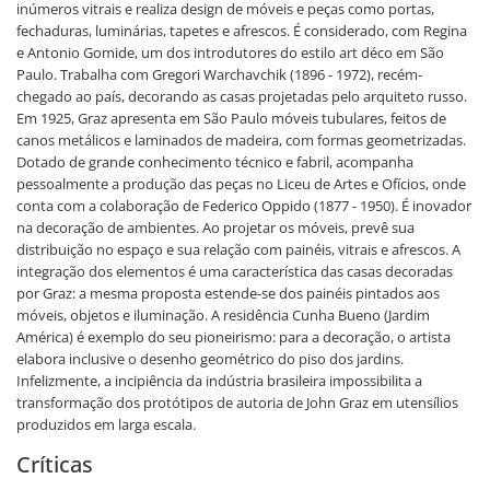
inúmeros vitrais e realiza design de móveis e peças como portas,
fechaduras, luminárias, tapetes e afrescos. É considerado, com Regina
e Antonio Gomide, um dos introdutores do estilo art déco em São
Paulo. Trabalha com Gregori Warchavchik (1896 - 1972), recém-
chegado ao país, decorando as casas projetadas pelo arquiteto russo.
Em 1925, Graz apresenta em São Paulo móveis tubulares, feitos de
canos metálicos e laminados de madeira, com formas geometrizadas.
Dotado de grande conhecimento técnico e fabril, acompanha
pessoalmente a produção das peças no Liceu de Artes e Ofícios, onde
conta com a colaboração de Federico Oppido (1877 - 1950). É inovador
na decoração de ambientes. Ao projetar os móveis, prevê sua
distribuição no espaço e sua relação com painéis, vitrais e afrescos. A
integração dos elementos é uma característica das casas decoradas
por Graz: a mesma proposta estende-se dos painéis pintados aos
móveis, objetos e iluminação. A residência Cunha Bueno (Jardim
América) é exemplo do seu pioneirismo: para a decoração, o artista
elabora inclusive o desenho geométrico do piso dos jardins.
Infelizmente, a incipiência da indústria brasileira impossibilita a
transformação dos protótipos de autoria de John Graz em utensílios
produzidos em larga escala.
Críticas