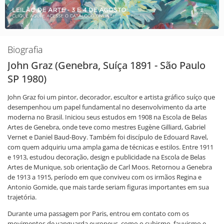
Biografia
John Graz (Genebra, Suíça 1891 - São Paulo
SP 1980)
John Graz foi um pintor, decorador, escultor e artista gráfico suíço que
desempenhou um papel fundamental no desenvolvimento da arte
moderna no Brasil. Iniciou seus estudos em 1908 na Escola de Belas
Artes de Genebra, onde teve como mestres Eugène Gilliard, Gabriel
Vernet e Daniel Baud-Bovy. Também foi discípulo de Edouard Ravel,
com quem adquiriu uma ampla gama de técnicas e estilos. Entre 1911
e 1913, estudou decoração, design e publicidade na Escola de Belas
Artes de Munique, sob orientação de Carl Moos. Retornou a Genebra
de 1913 a 1915, período em que conviveu com os irmãos Regina e
Antonio Gomide, que mais tarde seriam figuras importantes em sua
trajetória.
Durante uma passagem por Paris, entrou em contato com os
movimentos de vanguarda europeus, como o cubismo, fauvismo e