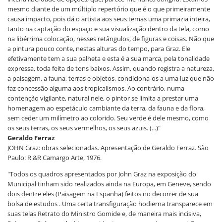
mesmo diante de um múltiplo repertório que é o que primeiramente
causa impacto, pois dá o artista aos seus temas uma primazia inteira,
tanto na captação do espaço e sua visualização dentro da tela, como
na libérrima colocação, nesses retângulos, de figuras e coisas. Não que
a pintura pouco conte, nestas alturas do tempo, para Graz. Ele
efetivamente tem a sua palheta e esta é a sua marca, pela tonalidade
expressa, toda feita de tons baixos. Assim, quando registra a natureza,
a paisagem, a fauna, terras e objetos, condiciona-os a uma luz que não
faz concessão alguma aos tropicalismos. Ao contrário, numa
contenção vigilante, natural nele, o pintor se limita a prestar uma
homenagem ao espetáculo cambiante da terra, da fauna e da flora,
sem ceder um milímetro ao colorido. Seu verde é dele mesmo, como
os seus terras, os seus vermelhos, os seus azuis. (...)"
Geraldo Ferraz
JOHN Graz: obras selecionadas. Apresentação de Geraldo Ferraz. São
Paulo: R &R Camargo Arte, 1976.
"Todos os quadros apresentados por John Graz na exposição do
Municipal tinham sido realizados ainda na Europa, em Geneve, sendo
dois dentre eles (Paisagem na Espanha) feitos no decorrer de sua
bolsa de estudos . Uma certa transfiguração hodierna transparece em
suas telas Retrato do Ministro Gomide e, de maneira mais incisiva,