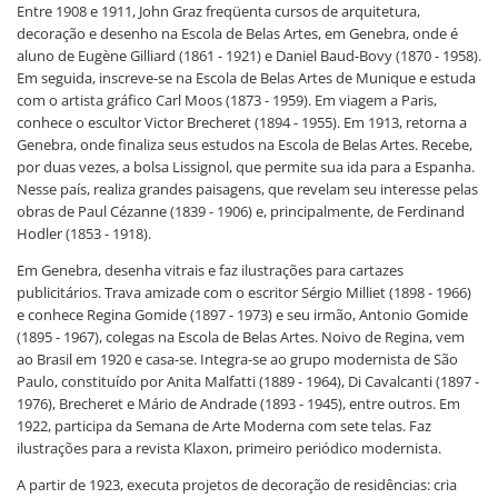
Entre 1908 e 1911, John Graz freqüenta cursos de arquitetura,
decoração e desenho na Escola de Belas Artes, em Genebra, onde é
aluno de Eugène Gilliard (1861 - 1921) e Daniel Baud-Bovy (1870 - 1958).
Em seguida, inscreve-se na Escola de Belas Artes de Munique e estuda
com o artista gráfico Carl Moos (1873 - 1959). Em viagem a Paris,
conhece o escultor Victor Brecheret (1894 - 1955). Em 1913, retorna a
Genebra, onde finaliza seus estudos na Escola de Belas Artes. Recebe,
por duas vezes, a bolsa Lissignol, que permite sua ida para a Espanha.
Nesse país, realiza grandes paisagens, que revelam seu interesse pelas
obras de Paul Cézanne (1839 - 1906) e, principalmente, de Ferdinand
Hodler (1853 - 1918).
Em Genebra, desenha vitrais e faz ilustrações para cartazes
publicitários. Trava amizade com o escritor Sérgio Milliet (1898 - 1966)
e conhece Regina Gomide (1897 - 1973) e seu irmão, Antonio Gomide
(1895 - 1967), colegas na Escola de Belas Artes. Noivo de Regina, vem
ao Brasil em 1920 e casa-se. Integra-se ao grupo modernista de São
Paulo, constituído por Anita Malfatti (1889 - 1964), Di Cavalcanti (1897 -
1976), Brecheret e Mário de Andrade (1893 - 1945), entre outros. Em
1922, participa da Semana de Arte Moderna com sete telas. Faz
ilustrações para a revista Klaxon, primeiro periódico modernista.
A partir de 1923, executa projetos de decoração de residências: cria