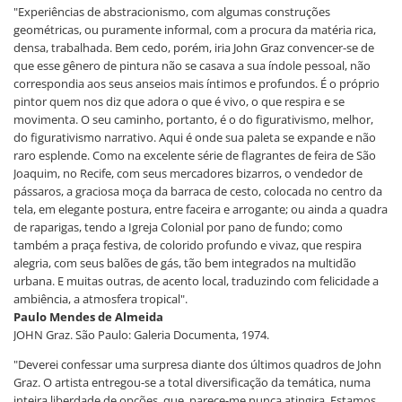
"Experiências de abstracionismo, com algumas construções
geométricas, ou puramente informal, com a procura da matéria rica,
densa, trabalhada. Bem cedo, porém, iria John Graz convencer-se de
que esse gênero de pintura não se casava a sua índole pessoal, não
correspondia aos seus anseios mais íntimos e profundos. É o próprio
pintor quem nos diz que adora o que é vivo, o que respira e se
movimenta. O seu caminho, portanto, é o do figurativismo, melhor,
do figurativismo narrativo. Aqui é onde sua paleta se expande e não
raro esplende. Como na excelente série de flagrantes de feira de São
Joaquim, no Recife, com seus mercadores bizarros, o vendedor de
pássaros, a graciosa moça da barraca de cesto, colocada no centro da
tela, em elegante postura, entre faceira e arrogante; ou ainda a quadra
de raparigas, tendo a Igreja Colonial por pano de fundo; como
também a praça festiva, de colorido profundo e vivaz, que respira
alegria, com seus balões de gás, tão bem integrados na multidão
urbana. E muitas outras, de acento local, traduzindo com felicidade a
ambiência, a atmosfera tropical".
Paulo Mendes de Almeida
JOHN Graz. São Paulo: Galeria Documenta, 1974.
"Deverei confessar uma surpresa diante dos últimos quadros de John
Graz. O artista entregou-se a total diversificação da temática, numa
inteira liberdade de opções, que, parece-me nunca atingira. Estamos