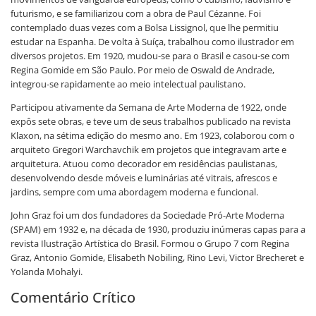
futurismo, e se familiarizou com a obra de Paul Cézanne. Foi
contemplado duas vezes com a Bolsa Lissignol, que lhe permitiu
estudar na Espanha. De volta à Suíça, trabalhou como ilustrador em
diversos projetos. Em 1920, mudou-se para o Brasil e casou-se com
Regina Gomide em São Paulo. Por meio de Oswald de Andrade,
integrou-se rapidamente ao meio intelectual paulistano.
Participou ativamente da Semana de Arte Moderna de 1922, onde
expôs sete obras, e teve um de seus trabalhos publicado na revista
Klaxon, na sétima edição do mesmo ano. Em 1923, colaborou com o
arquiteto Gregori Warchavchik em projetos que integravam arte e
arquitetura. Atuou como decorador em residências paulistanas,
desenvolvendo desde móveis e luminárias até vitrais, afrescos e
jardins, sempre com uma abordagem moderna e funcional.
John Graz foi um dos fundadores da Sociedade Pró-Arte Moderna
(SPAM) em 1932 e, na década de 1930, produziu inúmeras capas para a
revista Ilustração Artística do Brasil. Formou o Grupo 7 com Regina
Graz, Antonio Gomide, Elisabeth Nobiling, Rino Levi, Victor Brecheret e
Yolanda Mohalyi.
Comentário Crítico