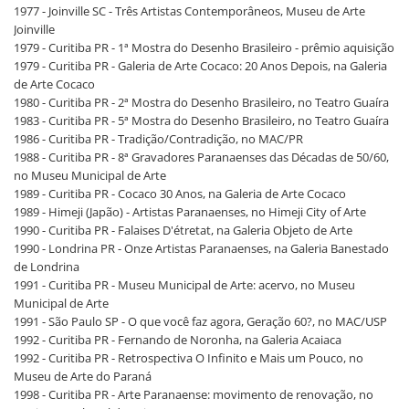
1977 - Joinville SC - Três Artistas Contemporâneos, Museu de Arte
Joinville
1979 - Curitiba PR - 1ª Mostra do Desenho Brasileiro - prêmio aquisição
1979 - Curitiba PR - Galeria de Arte Cocaco: 20 Anos Depois, na Galeria
de Arte Cocaco
1980 - Curitiba PR - 2ª Mostra do Desenho Brasileiro, no Teatro Guaíra
1983 - Curitiba PR - 5ª Mostra do Desenho Brasileiro, no Teatro Guaíra
1986 - Curitiba PR - Tradição/Contradição, no MAC/PR
1988 - Curitiba PR - 8ª Gravadores Paranaenses das Décadas de 50/60,
no Museu Municipal de Arte
1989 - Curitiba PR - Cocaco 30 Anos, na Galeria de Arte Cocaco
1989 - Himeji (Japão) - Artistas Paranaenses, no Himeji City of Arte
1990 - Curitiba PR - Falaises D'étretat, na Galeria Objeto de Arte
1990 - Londrina PR - Onze Artistas Paranaenses, na Galeria Banestado
de Londrina
1991 - Curitiba PR - Museu Municipal de Arte: acervo, no Museu
Municipal de Arte
1991 - São Paulo SP - O que você faz agora, Geração 60?, no MAC/USP
1992 - Curitiba PR - Fernando de Noronha, na Galeria Acaiaca
1992 - Curitiba PR - Retrospectiva O Infinito e Mais um Pouco, no
Museu de Arte do Paraná
1998 - Curitiba PR - Arte Paranaense: movimento de renovação, no