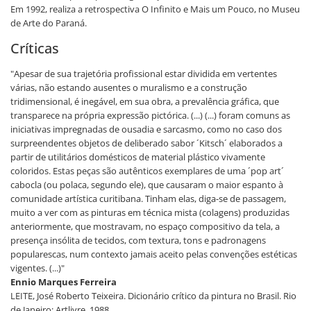
Em 1992, realiza a retrospectiva O Infinito e Mais um Pouco, no Museu
de Arte do Paraná.
Críticas
"Apesar de sua trajetória profissional estar dividida em vertentes
várias, não estando ausentes o muralismo e a construção
tridimensional, é inegável, em sua obra, a prevalência gráfica, que
transparece na própria expressão pictórica. (...) (...) foram comuns as
iniciativas impregnadas de ousadia e sarcasmo, como no caso dos
surpreendentes objetos de deliberado sabor ´Kitsch´ elaborados a
partir de utilitários domésticos de material plástico vivamente
coloridos. Estas peças são autênticos exemplares de uma ´pop art´
cabocla (ou polaca, segundo ele), que causaram o maior espanto à
comunidade artística curitibana. Tinham elas, diga-se de passagem,
muito a ver com as pinturas em técnica mista (colagens) produzidas
anteriormente, que mostravam, no espaço compositivo da tela, a
presença insólita de tecidos, com textura, tons e padronagens
popularescas, num contexto jamais aceito pelas convenções estéticas
vigentes. (...)"
Ennio Marques Ferreira
LEITE, José Roberto Teixeira. Dicionário crítico da pintura no Brasil. Rio
de Janeiro: Artlivre, 1988.