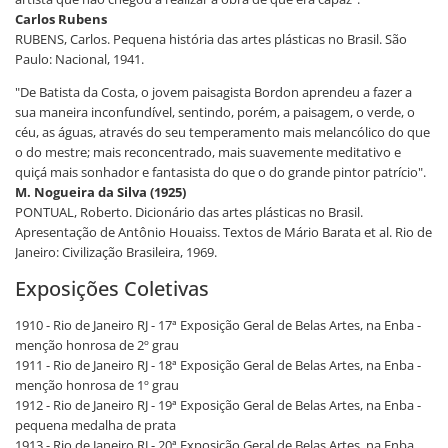
Carlos Rubens
RUBENS, Carlos. Pequena história das artes plásticas no Brasil. São
Paulo: Nacional, 1941.
"De Batista da Costa, o jovem paisagista Bordon aprendeu a fazer a
sua maneira inconfundível, sentindo, porém, a paisagem, o verde, o
céu, as águas, através do seu temperamento mais melancólico do que
o do mestre; mais reconcentrado, mais suavemente meditativo e
quiçá mais sonhador e fantasista do que o do grande pintor patrício".
M. Nogueira da Silva (1925)
PONTUAL, Roberto. Dicionário das artes plásticas no Brasil.
Apresentação de Antônio Houaiss. Textos de Mário Barata et al. Rio de
Janeiro: Civilização Brasileira, 1969.
Exposições Coletivas
1910 - Rio de Janeiro RJ - 17ª Exposição Geral de Belas Artes, na Enba -
menção honrosa de 2º grau
1911 - Rio de Janeiro RJ - 18ª Exposição Geral de Belas Artes, na Enba -
menção honrosa de 1º grau
1912 - Rio de Janeiro RJ - 19ª Exposição Geral de Belas Artes, na Enba -
pequena medalha de prata
1913 - Rio de Janeiro RJ - 20ª Exposição Geral de Belas Artes, na Enba