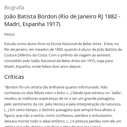
Biografia
João Batista Bordon (Rio de Janeiro RJ 1882 -
Madri, Espanha 1917)
Pintor.
Estuda como aluno livre na Escola Nacional de Belas Artes - Enba, no
Rio de Janeiro, em meados de 1900, quando é aluno de João Batista da
Costa e Zeferino da Costa. Com o prêmio de viagem ao exterior,
concedido pelo Salão Nacional de Belas Artes em 1915, viaja para
Madri, Espanha, onde falece dois anos depois.
Críticas
"Bordon foi um artista tão brilhante quanto infortunado. Não
conheceu os dias felizes nem o êxito. (...) Desde que estreou no ´Salão´,
revelou as melhores esperanças de vir a ser um grande paisagista,
pelo sentimento da cor, pela técnica e pela interpretação da natureza.
(...) Em certo tempo, o distinto paisagista que sempre fora alheio à
figura, que não a sentia, como confessou, perdera o entusiasmo,
deixara morrer todo o ideal artístico. (...) A pintura perdeu com ele um
artista que não chegou a realizar a obra de que era capaz".