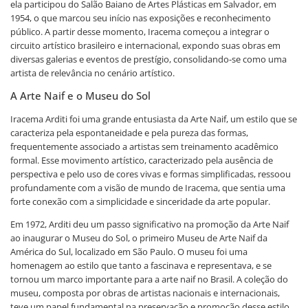
ela participou do Salão Baiano de Artes Plásticas em Salvador, em
1954, o que marcou seu início nas exposições e reconhecimento
público. A partir desse momento, Iracema começou a integrar o
circuito artístico brasileiro e internacional, expondo suas obras em
diversas galerias e eventos de prestígio, consolidando-se como uma
artista de relevância no cenário artístico.
A Arte Naif e o Museu do Sol
Iracema Arditi foi uma grande entusiasta da Arte Naif, um estilo que se
caracteriza pela espontaneidade e pela pureza das formas,
frequentemente associado a artistas sem treinamento acadêmico
formal. Esse movimento artístico, caracterizado pela ausência de
perspectiva e pelo uso de cores vivas e formas simplificadas, ressoou
profundamente com a visão de mundo de Iracema, que sentia uma
forte conexão com a simplicidade e sinceridade da arte popular.
Em 1972, Arditi deu um passo significativo na promoção da Arte Naif
ao inaugurar o Museu do Sol, o primeiro Museu de Arte Naif da
América do Sul, localizado em São Paulo. O museu foi uma
homenagem ao estilo que tanto a fascinava e representava, e se
tornou um marco importante para a arte naif no Brasil. A coleção do
museu, composta por obras de artistas nacionais e internacionais,
teve um papel fundamental na preservação e promoção desse estilo