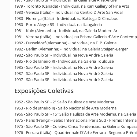
1977 - São Paulo SP - Individual, na Galeria de Arte André
1979 - Toronto (Canadá) - Individual, na Karr Gallery of Fine Arts
1980 - Veneza (Itália) - Individual, no Centro D´Arte San Vidal
1980 - Florença (Itália) - Individual, na Bottega Di Cimabue
1980 - Porto Alegre RS - Individual, na Itaugaleria
1981 - Koln (Alemanha) - Individual, na Galeria Modern Art
1981 - Verona (Itália) - Individual, na Prisma Galleria d´Arte Conte
1982 - Dusseldorf (Alemanha) - Individual, na E. P. Galerie
1982 - Berlim (Alemanha) - Individual, na Galeria Steigen-Berger
1982 - São Paulo SP - Individual, na Nova André Galeria
1985 - Rio de Janeiro RJ - Individual, na Galeria Toulouse
1985 - São Paulo SP - Individual, na Nova André Galeria
1987 - São Paulo SP - Individual, na Nova André Galeria
1997 - São Paulo SP - Individual, na Nova André Galeria
Exposições Coletivas
1952 - São Paulo SP - 2º Salão Paulista de Arte Moderna
1953 - Rio de Janeiro RJ - Salão Nacional de Arte Moderna
1966 - São Paulo SP - 15º Salão Paulista de Arte Moderna, na Galeria
1975 - Paris (França) - Salão Internacional Paris Sud - Prêmio Intern
1975 - São Paulo SP - Coletiva Cinco Tendências, na Galeria Kompas
1976 - Ferrara (Itália) - Quadriennale D´Arte Ferrara - Segundo Prêm