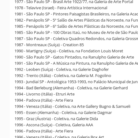
1977 - São Paulo SP - Brasil Arte 1922/77, na Galeria de Arte Portal
1978 - Telavive (Israel) - Feira Artística Internacional
1981 - São Paulo SP - Pintores Paisagistas Brasileiros, na Galeria A
1982 - Penápolis SP - 5º Salão de Artes Plásticas da Noroeste, na Fu
1985 - Penápolis SP - 6º Salão de Artes Plásticas da Noroeste, na Fu
1985 - São Paulo SP - 100 Obras Itaú, no Museu de Arte de São Paul
1987 - São Paulo SP - Coletiva Quadros Redondos, na Galeria Gros
1987 - Montreaux (Suíça) - Creation 85
1990 - Martigny (Suíça) - Coletiva, na Fondation Louis Moret
1990 - São Paulo SP - Gatos Pintados, na Ranulpho Galeria de Arte
1991 - São Paulo SP - A Música na Pintura, na Ranulpho Galeria de A
1992 - Leoben (Suíça) - Coletiva, na Galerie Daghofer
1992 - Trento (Itália) - Coletiva, na Galeria M. Fogolino
1993 - Jundiaí SP - Antológica 1953-1993, no Palácio Municipal de Jun
1994 - Bad Berleburg (Alemanha) - Coletiva, na Galerie Gerhard
1994 - Livorno (Itália) - Etruri Arte
1994 - Padova (Itália) - Arte Fiera
1994 - Veneza (Itália) - Coletiva, na Arte Gallery Bugno & Samueli
1995 - Essen (Alemanha) - Coletiva, na Galerie Dagmar
1995 - Graz (Áustria) - Coletiva, na Galerie Dida
1996 - Ascona (Suíça) - Coletiva, Galeria AAA
1996 - Padova (Itália) - Arte Fiera
1996 - Veneza (Itália) - Coletiva, na Galeria Box Art