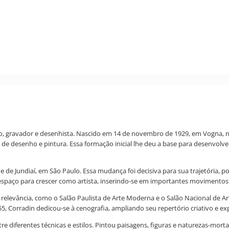
fo, gravador e desenhista. Nascido em 14 de novembro de 1929, em Vogna, na
de desenho e pintura. Essa formação inicial lhe deu a base para desenvolve
de Jundiaí, em São Paulo. Essa mudança foi decisiva para sua trajetória, poi
u espaço para crescer como artista, inserindo-se em importantes movimentos 
de relevância, como o Salão Paulista de Arte Moderna e o Salão Nacional de 
1955, Corradin dedicou-se à cenografia, ampliando seu repertório criativo e e
e diferentes técnicas e estilos. Pintou paisagens, figuras e naturezas-mo