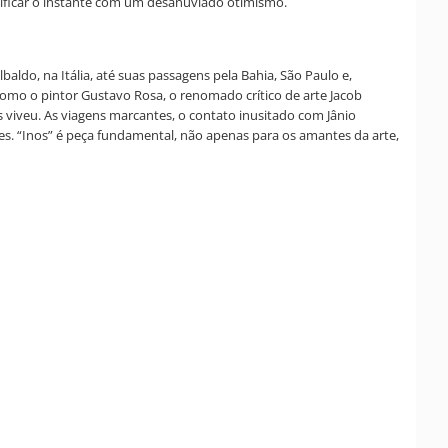
ificar o instante com um desanuviado otimismo.
baldo, na Itália, até suas passagens pela Bahia, São Paulo e,
como o pintor Gustavo Rosa, o renomado crítico de arte Jacob
 viveu. As viagens marcantes, o contato inusitado com Jânio
es. “Inos” é peça fundamental, não apenas para os amantes da arte,