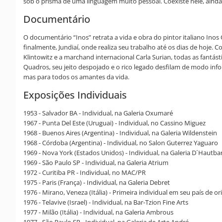
sob o prisma de uma linguagem muito pessoal. Coexiste nele, aind
Documentário
O documentário “Inos” retrata a vida e obra do pintor italiano Inos 
finalmente, Jundiaí, onde realiza seu trabalho até os dias de hoj
Klintowitz e a marchand internacional Carla Surian, todas as fantá
Quadros, seu jeito despojado e o rico legado desfilam de modo inf
mas para todos os amantes da vida.
Exposições Individuais
1953 - Salvador BA - Individual, na Galeria Oxumaré
1967 - Punta Del Este (Uruguai) - Individual, no Cassino Miguez
1968 - Buenos Aires (Argentina) - Individual, na Galeria Wildenstein
1968 - Córdoba (Argentina) - Individual, no Salon Guterrez Yaguaro
1969 - Nova York (Estados Unidos) - Individual, na Galeria D´Hautba
1969 - São Paulo SP - Individual, na Galeria Atrium
1972 - Curitiba PR - Individual, no MAC/PR
1975 - Paris (França) - Individual, na Galeria Debret
1976 - Mirano, Veneza (Itália) - Primeira individual em seu país de or
1976 - Telavive (Israel) - Individual, na Bar-Tzion Fine Arts
1977 - Milão (Itália) - Individual, na Galeria Ambrous