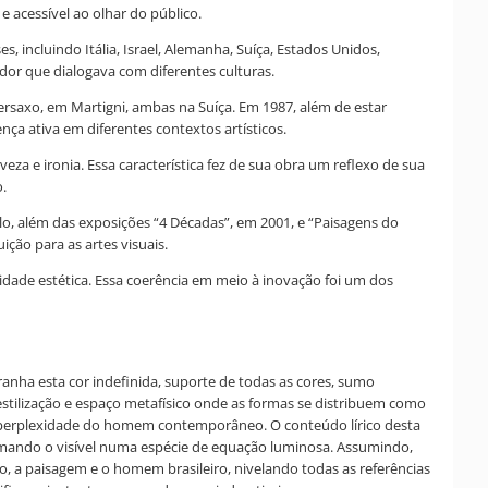
 acessível ao olhar do público.
, incluindo Itália, Israel, Alemanha, Suíça, Estados Unidos,
dor que dialogava com diferentes culturas.
persaxo, em Martigni, ambas na Suíça. Em 1987, além de estar
ça ativa em diferentes contextos artísticos.
za e ironia. Essa característica fez de sua obra um reflexo de sua
.
lo, além das exposições “4 Décadas”, em 2001, e “Paisagens do
ição para as artes visuais.
idade estética. Essa coerência em meio à inovação foi um dos
ranha esta cor indefinida, suporte de todas as cores, sumo
estilização e espaço metafísico onde as formas se distribuem como
a perplexidade do homem contemporâneo. O conteúdo lírico desta
ormando o visível numa espécie de equação luminosa. Assumindo,
to, a paisagem e o homem brasileiro, nivelando todas as referências