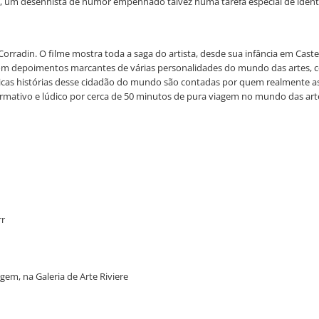
a, um desenhista de humor empenhado talvez numa tarefa especial de ident
Corradin. O filme mostra toda a saga do artista, desde sua infância em Castel
e. Com depoimentos marcantes de várias personalidades do mundo das artes, 
sticas histórias desse cidadão do mundo são contadas por quem realmente as
ormativo e lúdico por cerca de 50 minutos de pura viagem no mundo das art
rr
igem, na Galeria de Arte Riviere