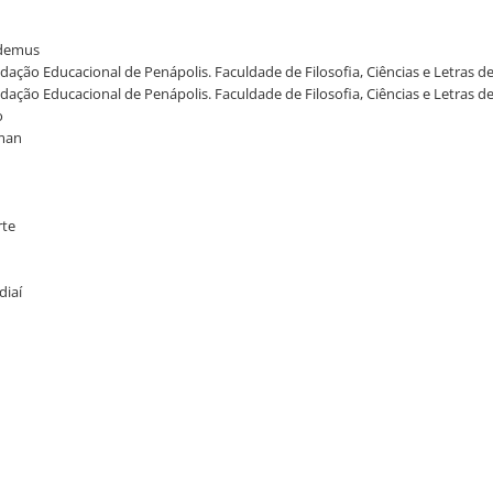
cademus
ndação Educacional de Penápolis. Faculdade de Filosofia, Ciências e Letras d
ndação Educacional de Penápolis. Faculdade de Filosofia, Ciências e Letras d
o
sman
rte
diaí