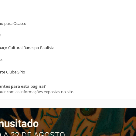
ino para Osasco
é
spaço Cultural Banespa-Paulista
ia
te Clube Sírio
antes para esta pagina?
buir com as informações expostas no site.