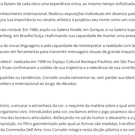
ca faziam de cada obra uma experiência única, ao mesmo tempo sofisticada e
nhecimento internacional. Realizou exposições individuais em diversos países
rçou sua importância no cenário artístico e projetou seu nome como um cria
mais notável. Em 1986, expôs na Galeria Noelle, em Zurique, e na Galeria Su
rberg, em Brasília/Suíça, reafirmando sua capacidade de manter uma presen
 de novas linguagens e pela capacidade de reinterpretar a realidade com leve
rmavam em ferramentas para transmitir mensagens visuais de grande impacto
sileira”, realizada em 1998 no Espaço Cultural Banespa-Paulista, em São Pau
inais confirmaram a solidez de sua trajetória e a relevância de sua contribu
a padrões ou tendências. Corradin soube reinventar-se, sem perder sua ident
ileiro e internacional ao longo de décadas.
ício, a encarar a estranheza da cor, o requinte da matéria sobre a qual ent
rganismo vivo. Introduzidos pela cor, oscilamos entre o jogo picaresco da 
orma dos bonecos articulados, disfarçando no sal do humor o desacerto e 
omposição, no filtro geometrizado pelo qual as formas são medidas, transf
da Commedia Dell´Arte, Inos Corradin integra nesta dicção plástica o ex-vo