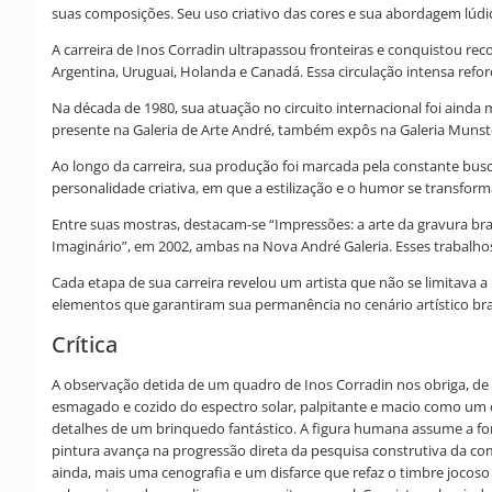
suas composições. Seu uso criativo das cores e sua abordagem lúdi
A carreira de Inos Corradin ultrapassou fronteiras e conquistou reco
Argentina, Uruguai, Holanda e Canadá. Essa circulação intensa refo
Na década de 1980, sua atuação no circuito internacional foi ainda 
presente na Galeria de Arte André, também expôs na Galeria Munste
Ao longo da carreira, sua produção foi marcada pela constante busca
personalidade criativa, em que a estilização e o humor se transfo
Entre suas mostras, destacam-se “Impressões: a arte da gravura bra
Imaginário”, em 2002, ambas na Nova André Galeria. Esses trabalhos f
Cada etapa de sua carreira revelou um artista que não se limitava 
elementos que garantiram sua permanência no cenário artístico bras
Crítica
A observação detida de um quadro de Inos Corradin nos obriga, de in
esmagado e cozido do espectro solar, palpitante e macio como um o
detalhes de um brinquedo fantástico. A figura humana assume a f
pintura avança na progressão direta da pesquisa construtiva da c
ainda, mais uma cenografia e um disfarce que refaz o timbre jocoso 