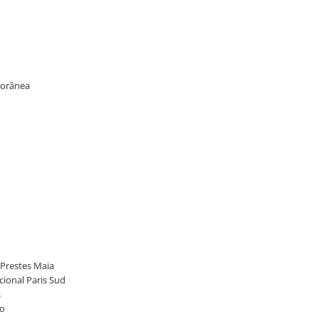
mporânea
 Prestes Maia
acional Paris Sud
s
io