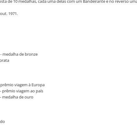
ta de 10 medalhas, cada uma delas com um Bandeirante e no reverso uma ale
out. 1971.
ba - medalha de bronze
 prata
a
a - prêmio viagem à Europa
a - prêmio viagem ao país
a - medalha de ouro
ado