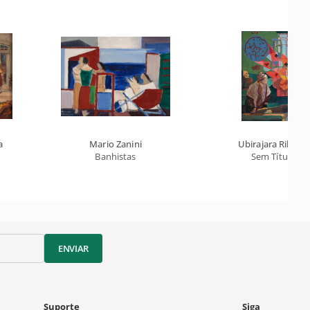
a
Mario Zanini
Ubirajara Ribeiro
Banhistas
Sem Título
ENVIAR
Suporte
Siga