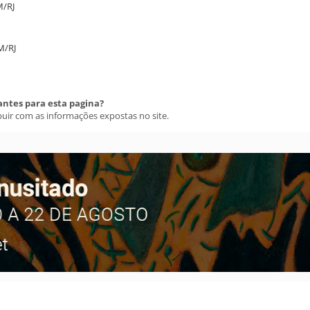
M/RJ
AM/RJ
antes para esta pagina?
buir com as informações expostas no site.