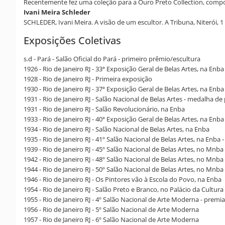
Recentemente fez uma coleção para a Ouro Preto Collection, compos
Ivani Meira Schleder
SCHLEDER, Ivani Meira. A visão de um escultor. A Tribuna, Niterói, 1 
Exposições Coletivas
s.d - Pará - Salão Oficial do Pará - primeiro prêmio/escultura
1926 - Rio de Janeiro RJ - 33ª Exposição Geral de Belas Artes, na Enba
1928 - Rio de Janeiro RJ - Primeira exposição
1930 - Rio de Janeiro RJ - 37ª Exposição Geral de Belas Artes, na En
1931 - Rio de Janeiro RJ - Salão Nacional de Belas Artes - medalha de
1931 - Rio de Janeiro RJ - Salão Revolucionário, na Enba
1933 - Rio de Janeiro RJ - 40ª Exposição Geral de Belas Artes, na Enb
1934 - Rio de Janeiro RJ - Salão Nacional de Belas Artes, na Enba
1935 - Rio de Janeiro RJ - 41º Salão Nacional de Belas Artes, na Enb
1939 - Rio de Janeiro RJ - 45º Salão Nacional de Belas Artes, no Mnb
1942 - Rio de Janeiro RJ - 48º Salão Nacional de Belas Artes, no Mnb
1944 - Rio de Janeiro RJ - 50º Salão Nacional de Belas Artes, no Mnba
1946 - Rio de Janeiro RJ - Os Pintores vão à Escola do Povo, na Enba
1954 - Rio de Janeiro RJ - Salão Preto e Branco, no Palácio da Cultura
1955 - Rio de Janeiro RJ - 4º Salão Nacional de Arte Moderna - premi
1956 - Rio de Janeiro RJ - 5º Salão Nacional de Arte Moderna
1957 - Rio de Janeiro RJ - 6º Salão Nacional de Arte Moderna