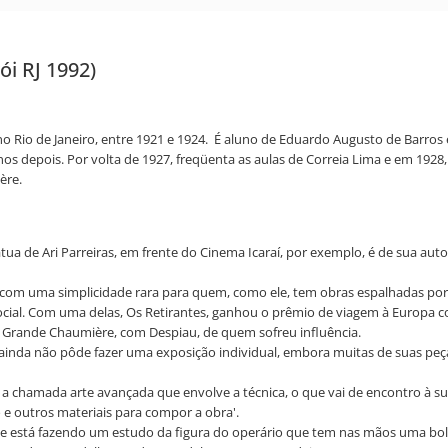
ói RJ 1992)
, no Rio de Janeiro, entre 1921 e 1924. É aluno de Eduardo Augusto de Barr
nos depois. Por volta de 1927, freqüenta as aulas de Correia Lima e em 1928, 
ère.
átua de Ari Parreiras, em frente do Cinema Icaraí, por exemplo, é de sua aut
 com uma simplicidade rara para quem, como ele, tem obras espalhadas por t
o social. Com uma delas, Os Retirantes, ganhou o prêmio de viagem à Europa 
a Grande Chaumière, com Despiau, de quem sofreu influência.
nda não pôde fazer uma exposição individual, embora muitas de suas peças
 a chamada arte avançada que envolve a técnica, o que vai de encontro à s
ro e outros materiais para compor a obra'.
e está fazendo um estudo da figura do operário que tem nas mãos uma bo