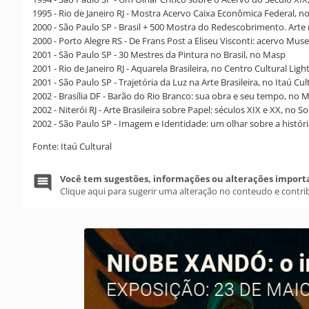
1995 - Rio de Janeiro RJ - Mostra Acervo Caixa Econômica Federal, 
2000 - São Paulo SP - Brasil + 500 Mostra do Redescobrimento. Arte
2000 - Porto Alegre RS - De Frans Post a Eliseu Visconti: acervo Mus
2001 - São Paulo SP - 30 Mestres da Pintura no Brasil, no Masp
2001 - Rio de Janeiro RJ - Aquarela Brasileira, no Centro Cultural Ligh
2001 - São Paulo SP - Trajetória da Luz na Arte Brasileira, no Itaú Cul
2002 - Brasília DF - Barão do Rio Branco: sua obra e seu tempo, no M
2002 - Niterói RJ - Arte Brasileira sobre Papel: séculos XIX e XX, no S
2002 - São Paulo SP - Imagem e Identidade: um olhar sobre a histór
Fonte: Itaú Cultural
Você tem sugestões, informações ou alterações import
Clique aqui para sugerir uma alteração no conteudo e contri