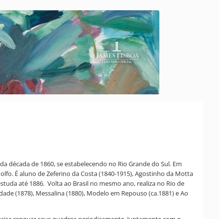
ço da década de 1860, se estabelecendo no Rio Grande do Sul. Em
dolfo. É aluno de Zeferino da Costa (1840-1915), Agostinho da Motta
estuda até 1886. Volta ao Brasil no mesmo ano, realiza no Rio de
idade (1878), Messalina (1880), Modelo em Repouso (ca.1881) e Ao
precisa renovar seus quadros periodicamente. Juntamente com o