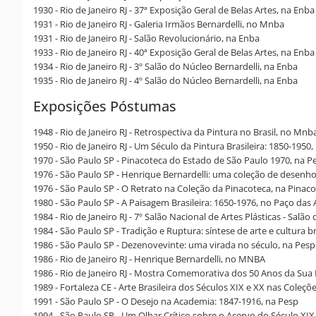
1930 - Rio de Janeiro RJ - 37ª Exposição Geral de Belas Artes, na Enba
1931 - Rio de Janeiro RJ - Galeria Irmãos Bernardelli, no Mnba
1931 - Rio de Janeiro RJ - Salão Revolucionário, na Enba
1933 - Rio de Janeiro RJ - 40ª Exposição Geral de Belas Artes, na Enba
1934 - Rio de Janeiro RJ - 3º Salão do Núcleo Bernardelli, na Enba
1935 - Rio de Janeiro RJ - 4º Salão do Núcleo Bernardelli, na Enba
Exposições Póstumas
1948 - Rio de Janeiro RJ - Retrospectiva da Pintura no Brasil, no Mnb
1950 - Rio de Janeiro RJ - Um Século da Pintura Brasileira: 1850-195
1970 - São Paulo SP - Pinacoteca do Estado de São Paulo 1970, na P
1976 - São Paulo SP - Henrique Bernardelli: uma coleção de desenho
1976 - São Paulo SP - O Retrato na Coleção da Pinacoteca, na Pinac
1980 - São Paulo SP - A Paisagem Brasileira: 1650-1976, no Paço das 
1984 - Rio de Janeiro RJ - 7º Salão Nacional de Artes Plásticas - Salã
1984 - São Paulo SP - Tradição e Ruptura: síntese de arte e cultura b
1986 - São Paulo SP - Dezenovevinte: uma virada no século, na Pesp
1986 - Rio de Janeiro RJ - Henrique Bernardelli, no MNBA
1986 - Rio de Janeiro RJ - Mostra Comemorativa dos 50 Anos da Su
1989 - Fortaleza CE - Arte Brasileira dos Séculos XIX e XX nas Coleç
1991 - São Paulo SP - O Desejo na Academia: 1847-1916, na Pesp
1994 - São Paulo SP - Um Olhar Crítico sobre o Acervo do Século XIX