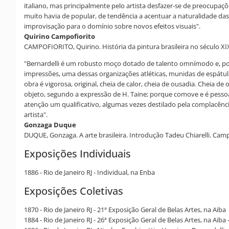
italiano, mas principalmente pelo artista desfazer-se de preocupaçõe
muito havia de popular, de tendência a acentuar a naturalidade das
improvisação para o domínio sobre novos efeitos visuais".
Quirino Campofiorito
CAMPOFIORITO, Quirino. História da pintura brasileira no século XIX. 
"Bernardelli é um robusto moço dotado de talento omnímodo e, por
impressões, uma dessas organizações atléticas, munidas de espátulas
obra é vigorosa, original, cheia de calor, cheia de ousadia. Cheia d
objeto, segundo a expressão de H. Taine; porque comove e é pessoa
atenção um qualificativo, algumas vezes destilado pela complacênc
artista".
Gonzaga Duque
DUQUE, Gonzaga. A arte brasileira. Introdução Tadeu Chiarelli. Camp
Exposições Individuais
1886 - Rio de Janeiro RJ - Individual, na Enba
Exposições Coletivas
1870 - Rio de Janeiro RJ - 21ª Exposição Geral de Belas Artes, na Aiba
1884 - Rio de Janeiro RJ - 26ª Exposição Geral de Belas Artes, na Aiba