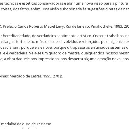
s técnicas e estéticas conservadoras e abrir uma nova visão para a pintura (.
 coisas, dos fatos, enfim uma visão subordinada às sugestões diretas da na
Prefácio Carlos Roberto Maciel Levy. Rio de Janeiro: Pinakotheke, 1983. 292 p
 hereditariedade, de verdadeiro sentimento artístico. Os seus trabalhos i
 largas, forte peito, músculos desenvolvidos e reforçados pelo higiênico ex
e ousadia! sim, porque ela é nova, porque ultrapassa os arruinados sistemas 
l e é verdadeira. Veja-se um quadro de mestre, qualquer dos 'nossos mest
ia; a obra daquele nos impressiona, nos desperta alguma emoção nova, nos
inas: Mercado de Letras, 1995. 270 p.
 - medalha de ouro de 1ª classe