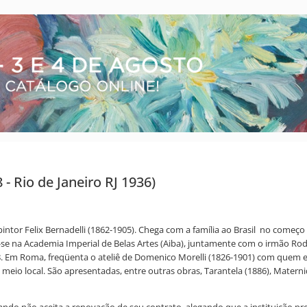
 - Rio de Janeiro RJ 1936)
 pintor Felix Bernadelli (1862-1905). Chega com a família ao Brasil no come
la-se na Academia Imperial de Belas Artes (Aiba), juntamente com o irmão Ro
1878. Em Roma, freqüenta o ateliê de Domenico Morelli (1826-1901) com quem 
 meio local. São apresentadas, entre outras obras, Tarantela (1886), Matern
quando não aceita a renovação de seu contrato, alegando que a instituição 