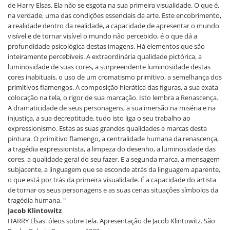
de Harry Elsas. Ela não se esgota na sua primeira visualidade. O que é,
na verdade, uma das condições essenciais da arte. Este encobrimento,
a realidade dentro da realidade, a capacidade de apresentar o mundo
visível e de tornar visível o mundo não percebido, é o que dá a
profundidade psicológica destas imagens. Há elementos que são
inteiramente percebíveis. A extraordinária qualidade pictórica, a
luminosidade de suas cores, a surpreendente luminosidade destas
cores inabituais, o uso de um cromatismo primitivo, a semelhança dos
primitivos flamengos. A composição hierática das figuras, a sua exata
colocação na tela, o rigor de sua marcação. Isto lembra a Renascença.
A dramaticidade de seus personagens, a sua imersão na miséria e na
injustiça, a sua decreptitude, tudo isto liga o seu trabalho ao
expressionismo. Estas as suas grandes qualidades e marcas desta
pintura. O primitivo flamengo, a centralidade humana da renascença,
a tragédia expressionista, a limpeza do desenho, a luminosidade das
cores, a qualidade geral do seu fazer. E a segunda marca, a mensagem
subjacente, a linguagem que se esconde atrás da linguagem aparente,
o que está por trás da primeira visualidade. É a capacidade do artista
de tornar os seus personagens e as suas cenas situações símbolos da
tragédia humana. "
Jacob Klintowitz
HARRY Elsas: óleos sobre tela. Apresentação de Jacob Klintowitz. São