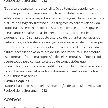
Paulo: Galeria Grossman, 1982.
"Sua arte procura sempre a conciliação da temática popular com a
forma requintada de representá-la. Esse requinte se encontra na
sutileza das cores e no equilíbrio das composições. Harry Elsas, em sua
pintura, não foge do grotesco ou do tragicômico para revelar a vida
cotidiana dos seres humildes em sua atmosfera de pobreza quase
angustiante. O realismo das imagens - que associa a um clima
expressionista - é sempre posto a serviço de retirantes, palhaços de
tristes circos, velhos de caras enrugadas e agressivas, deformadas pelo
tempo e a miséria. (...) Seu desenho minucioso constrói o relevo das
figuras, acentuando os detalhes de sua insólita feiúra. Elsas procura
transformar o feio numa expressão de beleza moral. Seu ´métier´ foi
aperfeiçoado pelo constante estudo de composições que
geometrizam as superfícies e contêm as cores, limitando seus valores
tonais. E essas cores rebaixadas brilham em amarelos e vermelhos
que iluminam as telas. "
Flávio de Aquino
HARRY Elsas: óleos sobre tela. Apresentação de Jacob Klintowitz. São
Paulo: Galeria Grossman, 1982.
Acervos
Acervo Banco Itaú S.A. (São Paulo, SP)