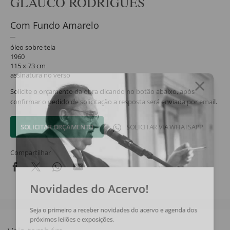
GLAUCO RODRIGUES
Com Fundo Amarelo
óleo sobre tela
1960
115 x 73 cm
assinatura no verso
Solicite o orçamento da obra clicando no botão abaixo, após
confirmar o pedido de solicitação a resposta será enviada por email.
SOLICITAR ORÇAMENTO
SOLICITAR VIA WHATSAPP
Compartilhar
Novidades do Acervo!
Seja o primeiro a receber novidades do acervo e agenda dos
próximos leilões e exposições.