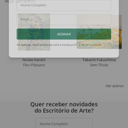
Veja também
Nome Completo
Email
ASSINAR
Ao assinar, você concorda com a nossa
política de privacidade
.
Niobe Xandó
Takashi Fukushima
Flor-Pássaro
Sem Título
Ver acervo
Quer receber novidades
do Escritório de Arte?
Nome Completo