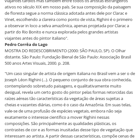
viajantes tardios mas também entre todos os artistas estrangeiros
ativos no século XIX em nosso país. Se sua composição da paisagem
de floresta segue a norma clássica adotada antes dele por Clarac e
Vinet, escolhendo a clareira como ponto de vista, Righini é o primeiro
a observar in loco a selva amazônica, apenas projetada por Clarac a
partir do Rio Bonito e nunca explorada pelos grandes artistas
viajantes antes do pintor italiano".
Pedro Corrêa do Lago
MOSTRA DO REDESCOBRIMENTO (2000: SÃO PAULO, SP). O Olhar
distante. São Paulo: Fundação Bienal de São Paulo: Associação Brasil
500 anos Artes Visuais, 2000. p. 208.
"Um caso singular de artista de origem italiana no Brasil vem a ser o de
Joseph Léon Righini (...). O pequeno conjunto de sua obra conhecida,
contemplando sobretudo paisagens, e qualitativamente muito
desigual, revela um certo gosto do pintor pelas formas retorcidas das
raízes aéreas tão características da vegetação de áreas sujeitas a
cheias e vazantes diárias, como é o caso da Amazônia. Em suas telas,
vale-se de uma profusão de espécies vegetais, embora não seja
exatamente o interesse científico a mover Righini nessas
composições. São principalmente as qualidades plásticas, os
contrastes de cor e as formas inusitadas desse tipo de vegetação que
interessam ao artista. A partir dessas características, compõe cenas de