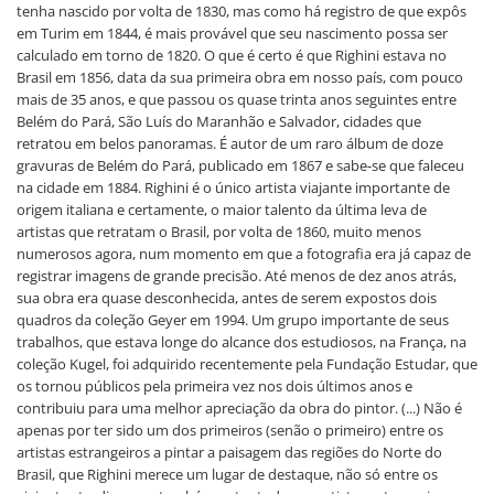
tenha nascido por volta de 1830, mas como há registro de que expôs
em Turim em 1844, é mais provável que seu nascimento possa ser
calculado em torno de 1820. O que é certo é que Righini estava no
Brasil em 1856, data da sua primeira obra em nosso país, com pouco
mais de 35 anos, e que passou os quase trinta anos seguintes entre
Belém do Pará, São Luís do Maranhão e Salvador, cidades que
retratou em belos panoramas. É autor de um raro álbum de doze
gravuras de Belém do Pará, publicado em 1867 e sabe-se que faleceu
na cidade em 1884. Righini é o único artista viajante importante de
origem italiana e certamente, o maior talento da última leva de
artistas que retratam o Brasil, por volta de 1860, muito menos
numerosos agora, num momento em que a fotografia era já capaz de
registrar imagens de grande precisão. Até menos de dez anos atrás,
sua obra era quase desconhecida, antes de serem expostos dois
quadros da coleção Geyer em 1994. Um grupo importante de seus
trabalhos, que estava longe do alcance dos estudiosos, na França, na
coleção Kugel, foi adquirido recentemente pela Fundação Estudar, que
os tornou públicos pela primeira vez nos dois últimos anos e
contribuiu para uma melhor apreciação da obra do pintor. (...) Não é
apenas por ter sido um dos primeiros (senão o primeiro) entre os
artistas estrangeiros a pintar a paisagem das regiões do Norte do
Brasil, que Righini merece um lugar de destaque, não só entre os