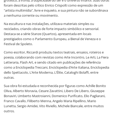
grotesco, a ironia, a duplicidade do ser e o universo infantil. Suas obras
foram descritas pelo crítico Enrico Crispolti como expressão de um
"artista multimídia", livre e inquieto, e sua pintura não se subordinava
a nenhuma corrente ou movimento.
Na escultura e nas instalações, utilizava materiais simples ou
reciclados, criando obras de forte impacto simbólico e sensorial.
Destaca-se a série Stanze (Quartos), apresentada em locais
prestigiados como o Parlamento Europeu, a Bienal de Veneza e o
Festival de Spoleto.
Como escritor, Riccardi produziu textos teatrais, ensaios, roteiros e
poesia, colaborando com revistas como Arte Incontro, Le Arti, La Fiera
Letteraria, Flash Art, e sendo citado em publicações de referência
como a Enciclopedia Treccani, Enciclopedia d’Arte Italiana, Enciclopedia
dello Spettacolo, L’Arte Moderna, L’Élite, Cataloghi Bolaffi, entre
outras.
Sua obra foi estudada e reconhecida por figuras como Achille Bonito
Oliva, Alberto Moravia, Cesare Zavattini, Libero De Libero, Giuseppe
Bonaviri, Umberto Mastroianni, Domenico Purificato, Elio Pagliarani,
Franco Cavallo, Filiberto Menna, Angelo Maria Ripellino, Mario
Lunetta, Sergio Amidei, Vito Riviello, Michele Biancale, entre muitos
outros.