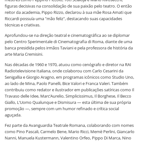
figuras decisivas na consolidação de sua paixão pelo teatro. O então
reitor da academia, Pippo Rizzo, declarou à sua mãe Rosa Amati que
Riccardi possuía uma "mão feliz", destacando suas capacidades
técnicas e criativas.
Aprofundou-se na direção teatral e cinematográfica ao se diplomar
pelo Centro Sperimentale di Cinematografia di Roma, diante de uma
banca presidida pelos irmãos Taviani e pela professora de história da
arte Maria Cremisini.
Nas décadas de 1960 e 1970, atuou como cenógrafo e diretor na RAI
Radiotelevisione Italiana, onde colaborou com Carlo Cesarini da
Senigallia e Giorgio Aragno, em programas icônicos como Studio Uno,
ao lado de Mina, Paolo Panelli, Bice Valori e Franca Valeri. Também
contribuiu como redator e ilustrador em publicações satíricas como Il
Travaso delle Idee, Marc’Aurelio, Simplicissimus, Il Borghese, Il Becco
Giallo, L’Uomo Qualunque e Dismisura — esta última de sua própria
promoção —, sempre com um humor refinado e crítica social
aguçada.
Fez parte da Avanguardia Teatrale Romana, colaborando com nomes
como Pino Pascali, Carmelo Bene, Mario Ricci, Memè Perlini, Giancarlo
Nanni, Manuela Kustermann, Valentino Orfeo, Pippo Di Marca, Nino