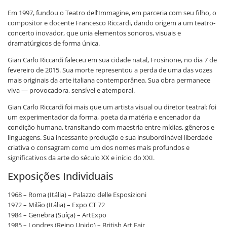
Em 1997, fundou o Teatro dell’Immagine, em parceria com seu filho, o
compositor e docente Francesco Riccardi, dando origem a um teatro-
concerto inovador, que unia elementos sonoros, visuais e
dramatúrgicos de forma única.
Gian Carlo Riccardi faleceu em sua cidade natal, Frosinone, no dia 7 de
fevereiro de 2015. Sua morte representou a perda de uma das vozes
mais originais da arte italiana contemporânea. Sua obra permanece
viva — provocadora, sensível e atemporal.
Gian Carlo Riccardi foi mais que um artista visual ou diretor teatral: foi
um experimentador da forma, poeta da matéria e encenador da
condição humana, transitando com maestria entre mídias, gêneros e
linguagens. Sua incessante produção e sua insubordinável liberdade
criativa o consagram como um dos nomes mais profundos e
significativos da arte do século XX e início do XXI.
Exposições Individuais
1968 – Roma (Itália) – Palazzo delle Esposizioni
1972 – Milão (Itália) – Expo CT 72
1984 – Genebra (Suíça) – ArtExpo
1985 – Londres (Reino Unido) – British Art Fair