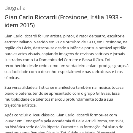
Biografia
Gian Carlo Riccardi (Frosinone, Itália 1933 -
idem 2015)
Gian Carlo Riccardi foi um artista, pintor, diretor de teatro, escultor e
escritor italiano. Nascido em 21 de outubro de 1933, em Frosinone, na
região do Lácio, destacou-se desde a infância por sua notável aptidão
para as artes visuais, copiando imagens de revistas satíricas e jornais
ilustrados como La Domenica del Corriere e Passa il Giro. Foi
reconhecido desde cedo como um verdadeiro enfant prodige, graças à
sua facilidade com o desenho, especialmente nas caricaturas e tiras
cômicas.
Sua versatilidade artística se manifestou também na música: tocava
piano e bateria, tendo se apresentado com o grupo Gli Evasi. Essa
multiplicidade de talentos marcou profundamente toda a sua
trajetória artística.
Após concluir o liceu clássico, Gian Carlo Riccardi formou-se com
louvor em Cenografia pela Accademia di Belle Arti di Roma, em 1961,
na histórica sede da Via Ripetta. Durante sua formação, foi aluno de
mestres como Peppino Piccolo, Toti Scialoja e Mario Rivosecchi,