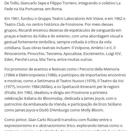
De Tollis, Giancarlo Sepe e Filippo Torriero, integrando o coletivo La
Fede na Via Portuense, em Roma.
Em 1961, fundou o Gruppo Teatro Laboratorio Arti Visive, e em 1962 o
Teatro Club, no centro histórico de Frosinone. Por meio desses
grupos, Riccardi encenou dezenas de espetáculos de vanguarda em
praças e teatros da Itália e do exterior, com uma abordagem visual e
gestual fortemente simbólica, sempre voltada à crítica da vida
cotidiana. Suas obras teatrais incluem: Il Volpone, Amleto I e II, Il
Rinoceronte, Pinocchio, Teorema, Apocalisse, Escremento, Luigi XIV,
Eden, Perché Lorca, Mia Terra, entre muitas outras.
Foi promotor de eventos e festivais como I Percorsi della Memoria
(1984) e Elektronpoiesis (1986), e participou de importantes encontros
e mostras, como a Settimana di Teatro Nuovo (1976), Il Teatro da Voi
(1977), Incontri 1984 (Milão), e os Spettacoli itineranti per le regioni
d’Italia. Em 1982, idealizou e dirigiu em Frosinone a primeira
celebração italiana do Bloomsday, dedicada a James Joyce, com o
patrocínio da embaixada da Irlanda, e participação de Enzo Siciliano
como James Joyce e Dodò D’Amburgo como Molly Bloom.
Como pintor, Gian Carlo Riccardi transitou com fluidez entre o
expressionismo e o abstracionismo lírico, explorando temas como o