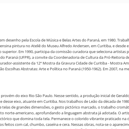
m desenho pela Escola de Música e Belas Artes do Paraná, em 1980. Trabalha
ensina pintura no Ateliê do Museu Alfredo Andersen, em Curitiba, e desde en
o superior. Em 1990, participa da comissão curadora que seleciona artistas
o Paraná (UFPR), a convite da Coordenadoria de Cultura da Pró-Reitoria de
ador-assistente da 12ª Mostra da Gravura Cidade de Curitiba - Mostra Améric
 Escolhas Abstratas: Arte e Política no Paraná (1950-1962). Em 2007, na m
 provém do eixo Rio-São Paulo. Nesse sentido, a produção inicial de Geral
te desse eixo, atuante em Curitiba. Nos trabalhos de Leão da década de 198
 de telas de grandes dimensões, o gesto pictórico marcado, o trabalho crom
to norte-americano, aprofundando a linguagem abstrata já adotada. O artist
tórico que domina toda tela. Permanece o colorido vibrante praticado na d
 feitos com cal, chumbo, caseína e cera. Nessas obras, nota-se o apareci