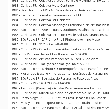
1983 - Curitiba PR - Coletiva Livre Cor, Forma e Movimento, no Centr
1983 - Curitiba PR - Coletiva Moto Contínuo
1984 - Belo Horizonte MG - 16º Salão Nacional de Artes Plásticas
1984 - São Paulo SP - Aristas Paranaenses na FAAP
1984 - Curitiba PR - Coletiva Bar Ocidente
1984 - Curitiba PR - Coletiva Associação Profissional de Artistas Plá
1984 - São Paulo SP - Arte na Rua 2, Outdoors espalhados pela cida
1985 - Curitiba PR - Coletiva Retrospectiva de Artistas Paranaenses
1985 - São Paulo SP - 2º Prêmio Pirelli Pintura Jovem, no Masp
1985 - Curitiba PR - 3º Coletiva APAP/PR
1985 - Curitiba PR - O Erotismo nas Artes Plásticas do Paraná - Mus
1985 - PR - Pintores de Curitiba - Itinerante - SESC/PR
1985 - Curitiba PR - Artistas Paranaenses, Museu Guido Viaro
1986 - Curitiba PR - Tradição/Contradição, no MAC/PR
1986 - São Paulo SP - 6 Pintores Contemporâneos do Paraná, na Pe
1986 - Florianópolis SC - 6 Pintores Contemporâneos do Paraná, no
1987 - São Paulo SP - 3 Artistas do Paraná, no Paço das Artes
1988 - Curitiba PR - 1988 OLHO - MAC/PR
1990 - Assunción (Paraguai) - Artistas Paranaenses em Assunción
1991 - Curitiba PR - Museu Municipal de Arte: acervo, no Museu Mun
1991 - Porto Alegre RS - BR/80 Pintura Brasil Década 80, na Casa de
1992 - Massy (França) - Exposition D'art Contemporain Brasilien
1993 - São Paulo SP - 23º Panorama da Arte Atual Brasileira, no MA