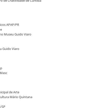
o de Criatividade de Curitiba
sticos APAP/PR
de
, no Museu Guido Viaro
eu Guido Viaro
sp
 Masc
icipal de Arte
 Cultura Mário Quintana
M/SP