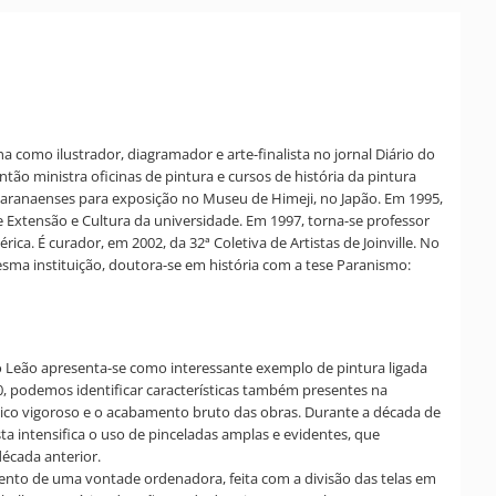
 como ilustrador, diagramador e arte-finalista no jornal Diário do
tão ministra oficinas de pintura e cursos de história da pintura
 paranaenses para exposição no Museu de Himeji, no Japão. Em 1995,
 Extensão e Cultura da universidade. Em 1997, torna-se professor
a. É curador, em 2002, da 32ª Coletiva de Artistas de Joinville. No
esma instituição, doutora-se em história com a tese Paranismo:
do Leão apresenta-se como interessante exemplo de pintura ligada
0, podemos identificar características também presentes na
ático vigoroso e o acabamento bruto das obras. Durante a década de
a intensifica o uso de pinceladas amplas e evidentes, que
écada anterior.
mento de uma vontade ordenadora, feita com a divisão das telas em