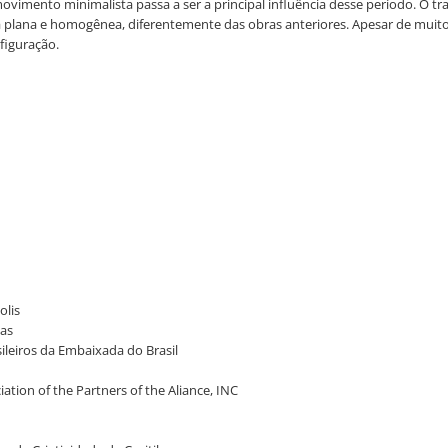
ovimento minimalista passa a ser a principal influência desse período. O 
ana e homogênea, diferentemente das obras anteriores. Apesar de muito dis
 figuração.
olis
eas
sileiros da Embaixada do Brasil
iation of the Partners of the Aliance, INC