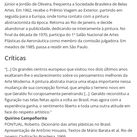
Júnior e Jordão de Oliveira, freqüenta a Sociedade Brasileira de Belas
Artes. Em 1962, recebe o Prêmio Viagem ao Exterior, partindo em
seguida para a Europa, onde toma contato com a pintura
abstracionista da época. Retorna ao Rio de Janeiro, e decide
abandonar a publicidade, dedicando-se inteiramente à pintura. No
final da década de 1970, participa do 1º Salão Nacional de Artes
Plásticas da Aeronáutica como membro da comissão julgadora. Em
meados de 1985, passa a residir em São Paulo.
Críticas
"[...] Os grandes centros europeus que visitou nos dois últimos anos
exaltaram-lhe o esclarecimento sobre os pensamentos melhores da
Arte Moderna. A pintura abstrata marca uma etapa importante nessa
mudança de sua concepção formal, que amplia o terreno novo em
que Geraldo foi corajosamente penetrando [...]. Geraldo reconstitui a
figuração nas telas feitas após a volta ao Brasil, mas agora com a
experiência ganha, o sentimento liberto e toda uma outra atitude em
face do respeito artístico."
Quirino Campofiorito
PONTUAL, Roberto. Dicionário das artes plásticas no Brasil.
Apresentação de Antônio Houaiss. Textos de Mário Barata et al. Rio de
Janeiro: Civilização Brasileira, 1969.