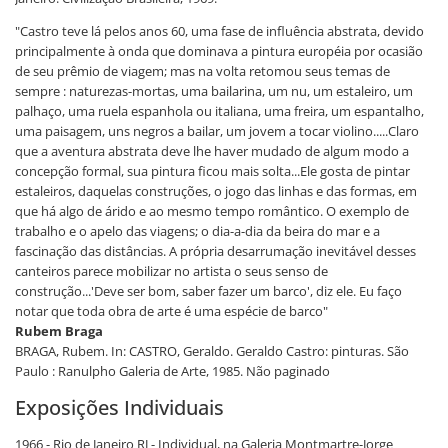
"Castro teve lá pelos anos 60, uma fase de influência abstrata, devido
principalmente à onda que dominava a pintura européia por ocasião
de seu prêmio de viagem; mas na volta retomou seus temas de
sempre : naturezas-mortas, uma bailarina, um nu, um estaleiro, um
palhaço, uma ruela espanhola ou italiana, uma freira, um espantalho,
uma paisagem, uns negros a bailar, um jovem a tocar violino.....Claro
que a aventura abstrata deve lhe haver mudado de algum modo a
concepção formal, sua pintura ficou mais solta...Ele gosta de pintar
estaleiros, daquelas construções, o jogo das linhas e das formas, em
que há algo de árido e ao mesmo tempo romântico. O exemplo de
trabalho e o apelo das viagens; o dia-a-dia da beira do mar e a
fascinação das distâncias. A própria desarrumação inevitável desses
canteiros parece mobilizar no artista o seus senso de
construção...'Deve ser bom, saber fazer um barco', diz ele. Eu faço
notar que toda obra de arte é uma espécie de barco"
Rubem Braga
BRAGA, Rubem. In: CASTRO, Geraldo. Geraldo Castro: pinturas. São
Paulo : Ranulpho Galeria de Arte, 1985. Não paginado
Exposições Individuais
1966 - Rio de Janeiro RJ - Individual, na Galeria Montmartre-Jorge