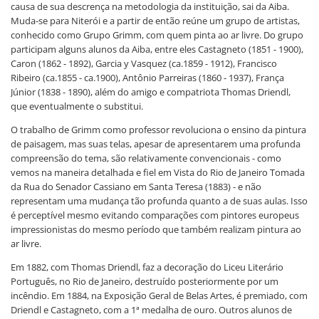
causa de sua descrença na metodologia da instituição, sai da Aiba.
Muda-se para Niterói e a partir de então reúne um grupo de artistas,
conhecido como Grupo Grimm, com quem pinta ao ar livre. Do grupo
participam alguns alunos da Aiba, entre eles Castagneto (1851 - 1900),
Caron (1862 - 1892), Garcia y Vasquez (ca.1859 - 1912), Francisco
Ribeiro (ca.1855 - ca.1900), Antônio Parreiras (1860 - 1937), França
Júnior (1838 - 1890), além do amigo e compatriota Thomas Driendl,
que eventualmente o substitui.
O trabalho de Grimm como professor revoluciona o ensino da pintura
de paisagem, mas suas telas, apesar de apresentarem uma profunda
compreensão do tema, são relativamente convencionais - como
vemos na maneira detalhada e fiel em Vista do Rio de Janeiro Tomada
da Rua do Senador Cassiano em Santa Teresa (1883) - e não
representam uma mudança tão profunda quanto a de suas aulas. Isso
é perceptível mesmo evitando comparações com pintores europeus
impressionistas do mesmo período que também realizam pintura ao
ar livre.
Em 1882, com Thomas Driendl, faz a decoração do Liceu Literário
Português, no Rio de Janeiro, destruído posteriormente por um
incêndio. Em 1884, na Exposição Geral de Belas Artes, é premiado, com
Driendl e Castagneto, com a 1ª medalha de ouro. Outros alunos de