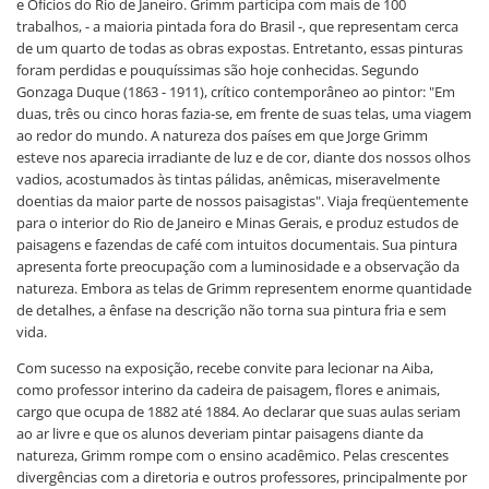
e Ofícios do Rio de Janeiro. Grimm participa com mais de 100
trabalhos, - a maioria pintada fora do Brasil -, que representam cerca
de um quarto de todas as obras expostas. Entretanto, essas pinturas
foram perdidas e pouquíssimas são hoje conhecidas. Segundo
Gonzaga Duque (1863 - 1911), crítico contemporâneo ao pintor: "Em
duas, três ou cinco horas fazia-se, em frente de suas telas, uma viagem
ao redor do mundo. A natureza dos países em que Jorge Grimm
esteve nos aparecia irradiante de luz e de cor, diante dos nossos olhos
vadios, acostumados às tintas pálidas, anêmicas, miseravelmente
doentias da maior parte de nossos paisagistas". Viaja freqüentemente
para o interior do Rio de Janeiro e Minas Gerais, e produz estudos de
paisagens e fazendas de café com intuitos documentais. Sua pintura
apresenta forte preocupação com a luminosidade e a observação da
natureza. Embora as telas de Grimm representem enorme quantidade
de detalhes, a ênfase na descrição não torna sua pintura fria e sem
vida.
Com sucesso na exposição, recebe convite para lecionar na Aiba,
como professor interino da cadeira de paisagem, flores e animais,
cargo que ocupa de 1882 até 1884. Ao declarar que suas aulas seriam
ao ar livre e que os alunos deveriam pintar paisagens diante da
natureza, Grimm rompe com o ensino acadêmico. Pelas crescentes
divergências com a diretoria e outros professores, principalmente por