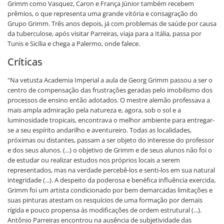
Grimm como Vasquez, Caron e França Júnior também recebem
prêmios, o que representa uma grande vitória e consagração do
Grupo Grimm. Três anos depois, já com problemas de saúde por causa
da tuberculose, após visitar Parreiras, viaja para a Itália, passa por
Tunis e Sicília e chega a Palermo, onde falece.
Críticas
"Na vetusta Academia Imperial a aula de Georg Grimm passou a ser o
centro de compensação das frustrações geradas pelo imobilismo dos
processos de ensino então adotados. O mestre alemão professava a
mais ampla admiração pela natureza e, agora, sob o sol e a
luminosidade tropicais, encontrava o melhor ambiente para entregar-
se a seu espírito andarilho e aventureiro. Todas as localidades,
próximas ou distantes, passam a ser objeto do interesse do professor
e dos seus alunos. (...) o objetivo de Grimm e de seus alunos não foi o
de estudar ou realizar estudos nos próprios locais a serem
representados, mas na verdade percebê-los e senti-los em sua natural
integridade (...). A despeito da poderosa e benéfica influência exercida,
Grimm foi um artista condicionado por bem demarcadas limitações e
suas pinturas atestam os resquícios de uma formação por demais
rígida e pouco propensa às modificações de ordem estrutural (...).
Antônio Parreiras encontrou na ausência de subjetividade das