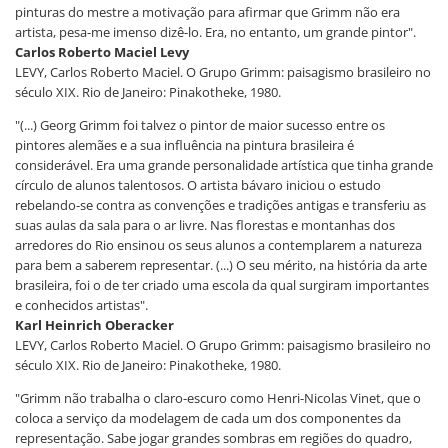
pinturas do mestre a motivação para afirmar que Grimm não era
artista, pesa-me imenso dizê-lo. Era, no entanto, um grande pintor".
Carlos Roberto Maciel Levy
LEVY, Carlos Roberto Maciel. O Grupo Grimm: paisagismo brasileiro no
século XIX. Rio de Janeiro: Pinakotheke, 1980.
"(...) Georg Grimm foi talvez o pintor de maior sucesso entre os
pintores alemães e a sua influência na pintura brasileira é
considerável. Era uma grande personalidade artística que tinha grande
círculo de alunos talentosos. O artista bávaro iniciou o estudo
rebelando-se contra as convenções e tradições antigas e transferiu as
suas aulas da sala para o ar livre. Nas florestas e montanhas dos
arredores do Rio ensinou os seus alunos a contemplarem a natureza
para bem a saberem representar. (...) O seu mérito, na história da arte
brasileira, foi o de ter criado uma escola da qual surgiram importantes
e conhecidos artistas".
Karl Heinrich Oberacker
LEVY, Carlos Roberto Maciel. O Grupo Grimm: paisagismo brasileiro no
século XIX. Rio de Janeiro: Pinakotheke, 1980.
"Grimm não trabalha o claro-escuro como Henri-Nicolas Vinet, que o
coloca a serviço da modelagem de cada um dos componentes da
representação. Sabe jogar grandes sombras em regiões do quadro,