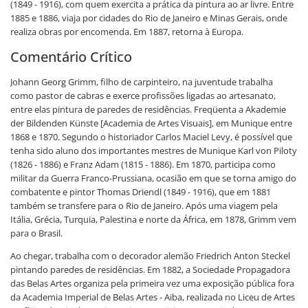
(1849 - 1916), com quem exercita a prática da pintura ao ar livre. Entre
1885 e 1886, viaja por cidades do Rio de Janeiro e Minas Gerais, onde
realiza obras por encomenda. Em 1887, retorna à Europa.
Comentário Crítico
Johann Georg Grimm, filho de carpinteiro, na juventude trabalha
como pastor de cabras e exerce profissões ligadas ao artesanato,
entre elas pintura de paredes de residências. Freqüenta a Akademie
der Bildenden Künste [Academia de Artes Visuais], em Munique entre
1868 e 1870. Segundo o historiador Carlos Maciel Levy, é possível que
tenha sido aluno dos importantes mestres de Munique Karl von Piloty
(1826 - 1886) e Franz Adam (1815 - 1886). Em 1870, participa como
militar da Guerra Franco-Prussiana, ocasião em que se torna amigo do
combatente e pintor Thomas Driendl (1849 - 1916), que em 1881
também se transfere para o Rio de Janeiro. Após uma viagem pela
Itália, Grécia, Turquia, Palestina e norte da África, em 1878, Grimm vem
para o Brasil.
Ao chegar, trabalha com o decorador alemão Friedrich Anton Steckel
pintando paredes de residências. Em 1882, a Sociedade Propagadora
das Belas Artes organiza pela primeira vez uma exposição pública fora
da Academia Imperial de Belas Artes - Aiba, realizada no Liceu de Artes