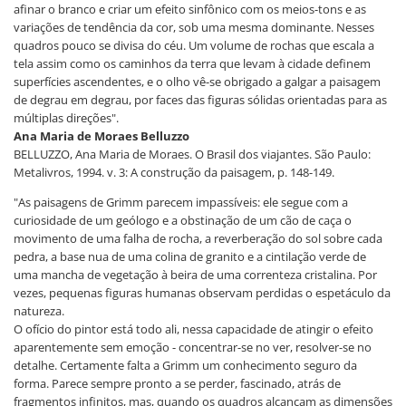
afinar o branco e criar um efeito sinfônico com os meios-tons e as
variações de tendência da cor, sob uma mesma dominante. Nesses
quadros pouco se divisa do céu. Um volume de rochas que escala a
tela assim como os caminhos da terra que levam à cidade definem
superfícies ascendentes, e o olho vê-se obrigado a galgar a paisagem
de degrau em degrau, por faces das figuras sólidas orientadas para as
múltiplas direções".
Ana Maria de Moraes Belluzzo
BELLUZZO, Ana Maria de Moraes. O Brasil dos viajantes. São Paulo:
Metalivros, 1994. v. 3: A construção da paisagem, p. 148-149.
"As paisagens de Grimm parecem impassíveis: ele segue com a
curiosidade de um geólogo e a obstinação de um cão de caça o
movimento de uma falha de rocha, a reverberação do sol sobre cada
pedra, a base nua de uma colina de granito e a cintilação verde de
uma mancha de vegetação à beira de uma correnteza cristalina. Por
vezes, pequenas figuras humanas observam perdidas o espetáculo da
natureza.
O ofício do pintor está todo ali, nessa capacidade de atingir o efeito
aparentemente sem emoção - concentrar-se no ver, resolver-se no
detalhe. Certamente falta a Grimm um conhecimento seguro da
forma. Parece sempre pronto a se perder, fascinado, atrás de
fragmentos infinitos, mas, quando os quadros alcançam as dimensões