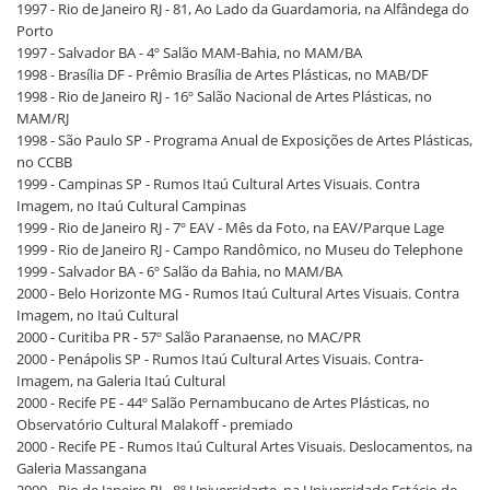
1997 - Rio de Janeiro RJ - 81, Ao Lado da Guardamoria, na Alfândega do
Porto
1997 - Salvador BA - 4º Salão MAM-Bahia, no MAM/BA
1998 - Brasília DF - Prêmio Brasília de Artes Plásticas, no MAB/DF
1998 - Rio de Janeiro RJ - 16º Salão Nacional de Artes Plásticas, no
MAM/RJ
1998 - São Paulo SP - Programa Anual de Exposições de Artes Plásticas,
no CCBB
1999 - Campinas SP - Rumos Itaú Cultural Artes Visuais. Contra
Imagem, no Itaú Cultural Campinas
1999 - Rio de Janeiro RJ - 7º EAV - Mês da Foto, na EAV/Parque Lage
1999 - Rio de Janeiro RJ - Campo Randômico, no Museu do Telephone
1999 - Salvador BA - 6º Salão da Bahia, no MAM/BA
2000 - Belo Horizonte MG - Rumos Itaú Cultural Artes Visuais. Contra
Imagem, no Itaú Cultural
2000 - Curitiba PR - 57º Salão Paranaense, no MAC/PR
2000 - Penápolis SP - Rumos Itaú Cultural Artes Visuais. Contra-
Imagem, na Galeria Itaú Cultural
2000 - Recife PE - 44º Salão Pernambucano de Artes Plásticas, no
Observatório Cultural Malakoff - premiado
2000 - Recife PE - Rumos Itaú Cultural Artes Visuais. Deslocamentos, na
Galeria Massangana
2000 - Rio de Janeiro RJ - 8º Universidarte, na Universidade Estácio de