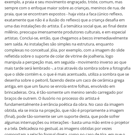
exemplo, a praia e seu movimento engraçado, triste, comum, mas
sempre com o enfoque maior sobre as crianças, meninos de rua, de
praia, que se encontram expostos - haja vista a faca (único reflexo,
exatamente que não é a ilusão do reflexo) que a criança desafia em
uma das instalações do artista. É a temática social que, ao final deste
milênio, preocupa imensamente produtores culturais, e em especial
artistas. Conclui-se, então, que chegamos a becos irremediavelmente
sem saída. As instalações são simples na estrutura, enquanto
complexas no conceitual. Jóia, por exemplo, com a imagem do slide
refletida sobre o suporte de colar de vitrine de joalheria, logo
manipula a percpeção mas, em seguida - movimento inverso ao que
mais tarde será lembrado -, a trai através da sombra sobre a fotografia
que o slide contém e, o que é mais acentuado, utiliza a sombra que se
desenha sobre o peitoril, fazendo deste um caco de cerâmica grega
antiga, em que um fauno se enrola entre folhas, envolvido em
brincadeiras. Ora, é tão-somente um menino sendo carregado por
braços de outrem. O ilusório no processo do artista é
fundamentalmente à errância poética da obra. No caso da imagem
obtida, ela se inicia na projeção, que não é propriamente a imagem
(final), pode tão-somente ser um suporte desta, que pode sofrer
algumas interrupções ou interações - basta uma mão entre o projetor
e a tela. Delicadeza no gestual, as imagens obtidas por vezes
comportam a relação formal direta, como no caso de Jóia, em que o