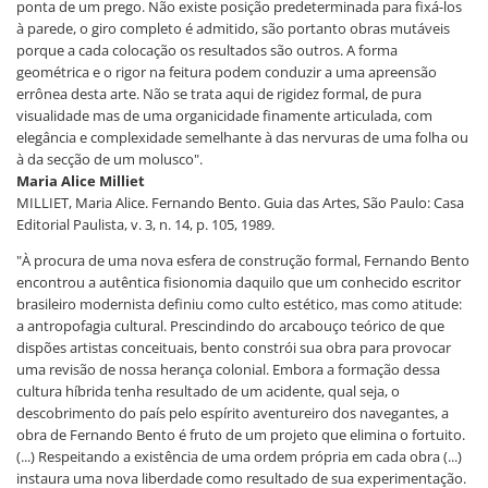
ponta de um prego. Não existe posição predeterminada para fixá-los
à parede, o giro completo é admitido, são portanto obras mutáveis
porque a cada colocação os resultados são outros. A forma
geométrica e o rigor na feitura podem conduzir a uma apreensão
errônea desta arte. Não se trata aqui de rigidez formal, de pura
visualidade mas de uma organicidade finamente articulada, com
elegância e complexidade semelhante à das nervuras de uma folha ou
à da secção de um molusco".
Maria Alice Milliet
MILLIET, Maria Alice. Fernando Bento. Guia das Artes, São Paulo: Casa
Editorial Paulista, v. 3, n. 14, p. 105, 1989.
"À procura de uma nova esfera de construção formal, Fernando Bento
encontrou a autêntica fisionomia daquilo que um conhecido escritor
brasileiro modernista definiu como culto estético, mas como atitude:
a antropofagia cultural. Prescindindo do arcabouço teórico de que
dispões artistas conceituais, bento constrói sua obra para provocar
uma revisão de nossa herança colonial. Embora a formação dessa
cultura híbrida tenha resultado de um acidente, qual seja, o
descobrimento do país pelo espírito aventureiro dos navegantes, a
obra de Fernando Bento é fruto de um projeto que elimina o fortuito.
(...) Respeitando a existência de uma ordem própria em cada obra (...)
instaura uma nova liberdade como resultado de sua experimentação.