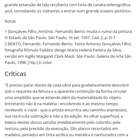
grande extensão de tela recoberta com tinta de caneta esferográfica
azul, convidando os visitantes a entrar num grande oceano pictórico.
Notas
1 Gonçalves Filho, Antônio. Fernando Bento muda o rumo da pintura.
O Estado de São Paulo, São Paulo, 16 set. 1997. Cad. 2, p. D-7.
2 BENTO, Fernando. Fernando Bento. Texto Antonio Gonçalves Filho;
fotografia Rômulo Fialdini; design Maria Helena Pereira da Silva;
versão em inglês Margaret Clark Mack. São Paulo: Galeria de Arte São
Paulo, 1998. [16p.] il. color.
Críticas
"É preciso parar diante de cada obra para gradativamente descobrir
sob o requinte da feitura e a aparente contenção da forma circular
uma amplidão que se estende além da materialidade do objeto.
Entretanto não é na matéria - encobrindo e ao mesmo tempo
revelando o vazio - que o artista encontra seu caminho expressivo,
sua via é a da subtração e não a da adição. Ao olhar superficial, a
beleza destes discos satisfaz imediatamente pelo colorido, pela
textura, pela precisão da execução. São planos recortados em
madeira, pintados em tinta acrílica ou metálica e ranhurados com a