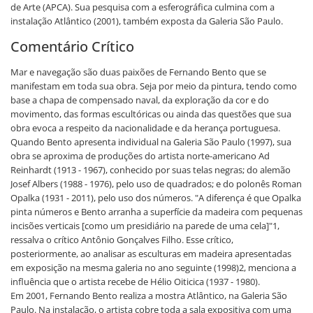
de Arte (APCA). Sua pesquisa com a esferográfica culmina com a
instalação Atlântico (2001), também exposta da Galeria São Paulo.
Comentário Crítico
Mar e navegação são duas paixões de Fernando Bento que se
manifestam em toda sua obra. Seja por meio da pintura, tendo como
base a chapa de compensado naval, da exploração da cor e do
movimento, das formas escultóricas ou ainda das questões que sua
obra evoca a respeito da nacionalidade e da herança portuguesa.
Quando Bento apresenta individual na Galeria São Paulo (1997), sua
obra se aproxima de produções do artista norte-americano Ad
Reinhardt (1913 - 1967), conhecido por suas telas negras; do alemão
Josef Albers (1988 - 1976), pelo uso de quadrados; e do polonês Roman
Opalka (1931 - 2011), pelo uso dos números. "A diferença é que Opalka
pinta números e Bento arranha a superfície da madeira com pequenas
incisões verticais [como um presidiário na parede de uma cela]"1,
ressalva o crítico Antônio Gonçalves Filho. Esse crítico,
posteriormente, ao analisar as esculturas em madeira apresentadas
em exposição na mesma galeria no ano seguinte (1998)2, menciona a
influência que o artista recebe de Hélio Oiticica (1937 - 1980).
Em 2001, Fernando Bento realiza a mostra Atlântico, na Galeria São
Paulo. Na instalação, o artista cobre toda a sala expositiva com uma