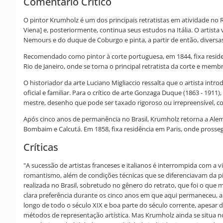
Comentário Crítico
O pintor Krumholz é um dos principais retratistas em atividade no 
Viena] e, posteriormente, continua seus estudos na Itália. O artist
Nemours e do duque de Coburgo e pinta, a partir de então, diversa
Recomendado como pintor à corte portuguesa, em 1844, fixa residenc
Rio de Janeiro, onde se torna o principal retratista da corte e memb
O historiador da arte Luciano Migliaccio ressalta que o artista in
oficial e familiar. Para o crítico de arte Gonzaga Duque (1863 - 1911
mestre, desenho que pode ser taxado rigoroso ou irrepreensível, col
Após cinco anos de permanência no Brasil, Krumholz retorna a Alema
Bombaim e Calcutá. Em 1858, fixa residência em Paris, onde prosse
Críticas
"A sucessão de artistas franceses e italianos é interrompida com a v
romantismo, além de condições técnicas que se diferenciavam da pi
realizada no Brasil, sobretudo no gênero do retrato, que foi o que
clara preferência durante os cinco anos em que aqui permaneceu, ape
longo de todo o século XIX e boa parte do século corrente, apesar 
métodos de representação artística. Mas Krumholz ainda se situa n