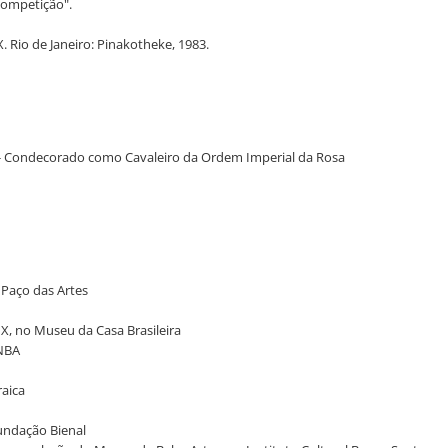
 competição".
. Rio de Janeiro: Pinakotheke, 1983.
iba - Condecorado como Cavaleiro da Ordem Imperial da Rosa
o Paço das Artes
IX, no Museu da Casa Brasileira
MNBA
raica
Fundação Bienal