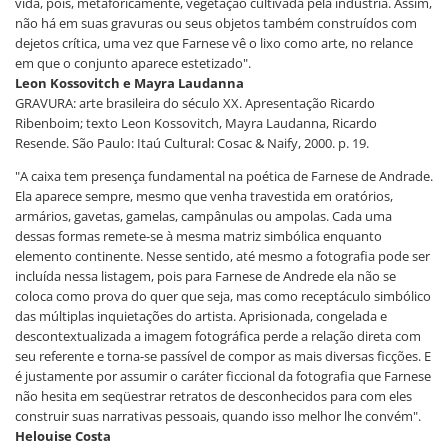
vida, pois, metaforicamente, vegetação cultivada pela indústria. Assim,
não há em suas gravuras ou seus objetos também construídos com
dejetos crítica, uma vez que Farnese vê o lixo como arte, no relance
em que o conjunto aparece estetizado".
Leon Kossovitch e Mayra Laudanna
GRAVURA: arte brasileira do século XX. Apresentação Ricardo
Ribenboim; texto Leon Kossovitch, Mayra Laudanna, Ricardo
Resende. São Paulo: Itaú Cultural: Cosac & Naify, 2000. p. 19.
"A caixa tem presença fundamental na poética de Farnese de Andrade.
Ela aparece sempre, mesmo que venha travestida em oratórios,
armários, gavetas, gamelas, campânulas ou ampolas. Cada uma
dessas formas remete-se à mesma matriz simbólica enquanto
elemento continente. Nesse sentido, até mesmo a fotografia pode ser
incluída nessa listagem, pois para Farnese de Andrede ela não se
coloca como prova do quer que seja, mas como receptáculo simbólico
das múltiplas inquietações do artista. Aprisionada, congelada e
descontextualizada a imagem fotográfica perde a relação direta com
seu referente e torna-se passível de compor as mais diversas ficções. E
é justamente por assumir o caráter ficcional da fotografia que Farnese
não hesita em seqüestrar retratos de desconhecidos para com eles
construir suas narrativas pessoais, quando isso melhor lhe convém".
Helouise Costa