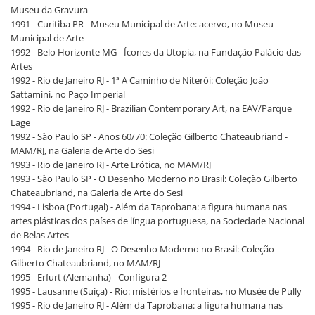
Museu da Gravura
1991 - Curitiba PR - Museu Municipal de Arte: acervo, no Museu
Municipal de Arte
1992 - Belo Horizonte MG - Ícones da Utopia, na Fundação Palácio das
Artes
1992 - Rio de Janeiro RJ - 1ª A Caminho de Niterói: Coleção João
Sattamini, no Paço Imperial
1992 - Rio de Janeiro RJ - Brazilian Contemporary Art, na EAV/Parque
Lage
1992 - São Paulo SP - Anos 60/70: Coleção Gilberto Chateaubriand -
MAM/RJ, na Galeria de Arte do Sesi
1993 - Rio de Janeiro RJ - Arte Erótica, no MAM/RJ
1993 - São Paulo SP - O Desenho Moderno no Brasil: Coleção Gilberto
Chateaubriand, na Galeria de Arte do Sesi
1994 - Lisboa (Portugal) - Além da Taprobana: a figura humana nas
artes plásticas dos países de língua portuguesa, na Sociedade Nacional
de Belas Artes
1994 - Rio de Janeiro RJ - O Desenho Moderno no Brasil: Coleção
Gilberto Chateaubriand, no MAM/RJ
1995 - Erfurt (Alemanha) - Configura 2
1995 - Lausanne (Suíça) - Rio: mistérios e fronteiras, no Musée de Pully
1995 - Rio de Janeiro RJ - Além da Taprobana: a figura humana nas