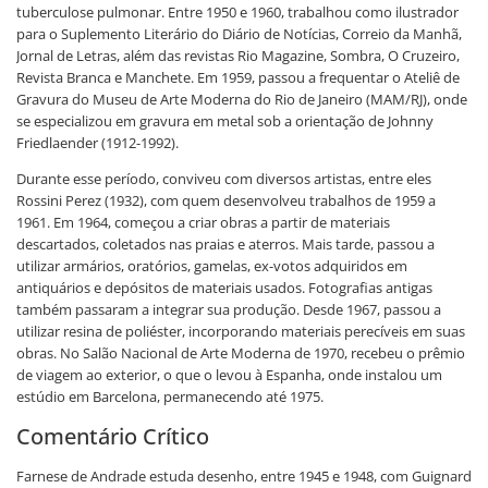
tuberculose pulmonar. Entre 1950 e 1960, trabalhou como ilustrador
para o Suplemento Literário do Diário de Notícias, Correio da Manhã,
Jornal de Letras, além das revistas Rio Magazine, Sombra, O Cruzeiro,
Revista Branca e Manchete. Em 1959, passou a frequentar o Ateliê de
Gravura do Museu de Arte Moderna do Rio de Janeiro (MAM/RJ), onde
se especializou em gravura em metal sob a orientação de Johnny
Friedlaender (1912-1992).
Durante esse período, conviveu com diversos artistas, entre eles
Rossini Perez (1932), com quem desenvolveu trabalhos de 1959 a
1961. Em 1964, começou a criar obras a partir de materiais
descartados, coletados nas praias e aterros. Mais tarde, passou a
utilizar armários, oratórios, gamelas, ex-votos adquiridos em
antiquários e depósitos de materiais usados. Fotografias antigas
também passaram a integrar sua produção. Desde 1967, passou a
utilizar resina de poliéster, incorporando materiais perecíveis em suas
obras. No Salão Nacional de Arte Moderna de 1970, recebeu o prêmio
de viagem ao exterior, o que o levou à Espanha, onde instalou um
estúdio em Barcelona, permanecendo até 1975.
Comentário Crítico
Farnese de Andrade estuda desenho, entre 1945 e 1948, com Guignard