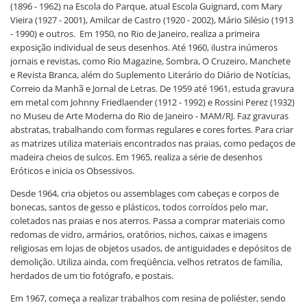
(1896 - 1962) na Escola do Parque, atual Escola Guignard, com Mary
Vieira (1927 - 2001), Amilcar de Castro (1920 - 2002), Mário Silésio (1913
- 1990) e outros. Em 1950, no Rio de Janeiro, realiza a primeira
exposição individual de seus desenhos. Até 1960, ilustra inúmeros
jornais e revistas, como Rio Magazine, Sombra, O Cruzeiro, Manchete
e Revista Branca, além do Suplemento Literário do Diário de Notícias,
Correio da Manhã e Jornal de Letras. De 1959 até 1961, estuda gravura
em metal com Johnny Friedlaender (1912 - 1992) e Rossini Perez (1932)
no Museu de Arte Moderna do Rio de Janeiro - MAM/RJ. Faz gravuras
abstratas, trabalhando com formas regulares e cores fortes. Para criar
as matrizes utiliza materiais encontrados nas praias, como pedaços de
madeira cheios de sulcos. Em 1965, realiza a série de desenhos
Eróticos e inicia os Obsessivos.
Desde 1964, cria objetos ou assemblages com cabeças e corpos de
bonecas, santos de gesso e plásticos, todos corroídos pelo mar,
coletados nas praias e nos aterros. Passa a comprar materiais como
redomas de vidro, armários, oratórios, nichos, caixas e imagens
religiosas em lojas de objetos usados, de antiguidades e depósitos de
demolição. Utiliza ainda, com freqüência, velhos retratos de família,
herdados de um tio fotógrafo, e postais.
Em 1967, começa a realizar trabalhos com resina de poliéster, sendo