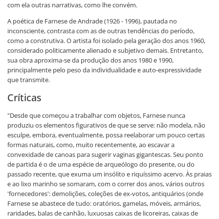
com ela outras narrativas, como lhe convém.
A poética de Farnese de Andrade (1926 - 1996), pautada no
inconsciente, contrasta com as de outras tendências do período,
como a construtiva. O artista foi isolado pela geração dos anos 1960,
considerado politicamente alienado e subjetivo demais. Entretanto,
sua obra aproxima-se da produção dos anos 1980 e 1990,
principalmente pelo peso da individualidade e auto-expressividade
que transmite.
Críticas
"Desde que começou a trabalhar com objetos, Farnese nunca
produziu os elementos figurativos de que se serve: não modela, não
esculpe, embora, eventualmente, possa reelaborar um pouco certas
formas naturais, como, muito recentemente, ao escavar a
convexidade de canoas para sugerir vaginas gigantescas. Seu ponto
de partida é o de uma espécie de arqueólogo do presente, ou do
passado recente, que exuma um insólito e riquíssimo acervo. Às praias
e ao lixo marinho se somaram, com o correr dos anos, vários outros
'fornecedores': demolições, coleções de ex-votos, antiquários (onde
Farnese se abastece de tudo: oratórios, gamelas, móveis, armários,
raridades, balas de canhão, luxuosas caixas de licoreiras, caixas de