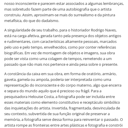
nosso inconsciente e parecem estar associados a algumas lembranças,
mas sobretudo fazem parte de uma autobiografia que o artista
construiu. Assim, aproximam-se mais do surrealismo e da pintura
metafísica, do que do dadaísmo.
A singularidade de seu trabalho, para o historiador Rodrigo Naves,
está na carga afetiva, gerada tanto pela presença dos objetos antigos
e rudimentares, com características altamente pessoais, marcados
pelo uso e pelo tempo, envelhecidos, como por conter referências
biográficas. Em vez de montagem de objetos e imagens, sua obra
pode ser vista como uma colagem de tempos, remetendo a um
passado que não mais nos pertence e ainda pesa sobre o presente.
A constância da caixa em sua obra, em forma de oratório, armário,
gaveta, gamela ou ampola, poderia ser interpretada como uma
representação do inconsciente e do corpo materno, algo que encerra
e separa do mundo aquilo que é precioso ou frágil. Para a
pesquisadora Helouise Costa, a fotografia pode ser incluída entre
esses materiais como elemento constitutivo e receptáculo simbólico
das inquietações do artista. Invertida, fragmentada, desvinculada de
seu contexto, subvertida de sua função original de preservar a
memória, a fotografia serve dessa forma para reinventar o passado. O
artista rompe as fronteiras entre artes plásticas e fotografia e constrói