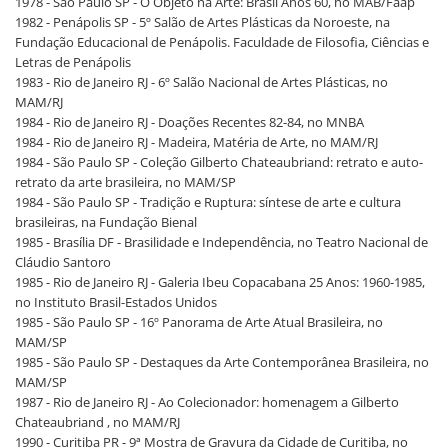
1978 - São Paulo SP - O Objeto na Arte: Brasil Anos 60, no MAB/Faap
1982 - Penápolis SP - 5º Salão de Artes Plásticas da Noroeste, na
Fundação Educacional de Penápolis. Faculdade de Filosofia, Ciências e
Letras de Penápolis
1983 - Rio de Janeiro RJ - 6º Salão Nacional de Artes Plásticas, no
MAM/RJ
1984 - Rio de Janeiro RJ - Doações Recentes 82-84, no MNBA
1984 - Rio de Janeiro RJ - Madeira, Matéria de Arte, no MAM/RJ
1984 - São Paulo SP - Coleção Gilberto Chateaubriand: retrato e auto-
retrato da arte brasileira, no MAM/SP
1984 - São Paulo SP - Tradição e Ruptura: síntese de arte e cultura
brasileiras, na Fundação Bienal
1985 - Brasília DF - Brasilidade e Independência, no Teatro Nacional de
Cláudio Santoro
1985 - Rio de Janeiro RJ - Galeria Ibeu Copacabana 25 Anos: 1960-1985,
no Instituto Brasil-Estados Unidos
1985 - São Paulo SP - 16º Panorama de Arte Atual Brasileira, no
MAM/SP
1985 - São Paulo SP - Destaques da Arte Contemporânea Brasileira, no
MAM/SP
1987 - Rio de Janeiro RJ - Ao Colecionador: homenagem a Gilberto
Chateaubriand , no MAM/RJ
1990 - Curitiba PR - 9ª Mostra de Gravura da Cidade de Curitiba, no