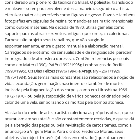
considerado um pioneiro da técnica no Brasil. O poliéster, translúcido
e maleável, serve para envolver e dessa maneira, segundo o artista,
eternizar materiais perecíveis como figuras de gesso. Envolve também
fotografias em cápsulas de resina, tornando-as assim tridimensionais
como outros materiais. Na década de 1970, utiliza gamelas como
suporte para as obras e ex-votos antigos, que começa a colecionar.
Farnese não projeta seus trabalhos, que vão surgindo
espontaneamente, entre o gesto manual e a elaboração mental.
Carregados de erotismo, de sensualidade e de religiosidade, parecem
impregnados de atmosfera opressiva. Contêm referências pessoais
como em Mater (1990); Patêr (1992/1995); Lembranças do Recife
(1993/1995), Os Dias Felizes (1976/1994) e Araguary - 26/1/1926
(1975/1984). Seus temas mais constantes são relacionados à noção de
vida, fecundação, germinação, nascimento e também de morte,
indicada pela fragmentação dos corpos, como em Hiroshima 1966-
1972 (1970), ou pela justaposição de vários bonecos calcinados pelo
calor de uma vela, simbolizando os mortos pela bomba atômica.
Afastado do meio de arte, o artista coleciona as próprias obras, que se
acumulam em seu ateliê, e são constantemente recriadas, o que se dá
pela alteração das peças ou pela revisitação de certos temas, como a
anunciação à Virgem Maria. Para o crítico Frederico Morais, seus
objetos são object-trouvés [objetos encontrados] que atuam em