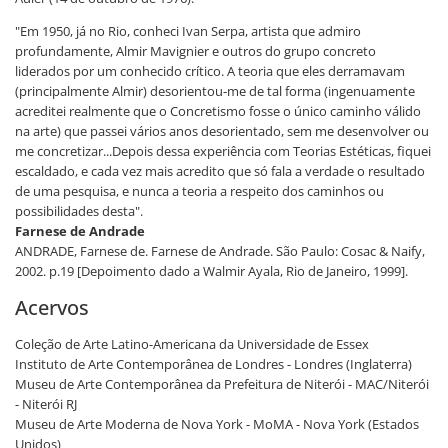
"Em 1950, já no Rio, conheci Ivan Serpa, artista que admiro
profundamente, Almir Mavignier e outros do grupo concreto
liderados por um conhecido crítico. A teoria que eles derramavam
(principalmente Almir) desorientou-me de tal forma (ingenuamente
acreditei realmente que o Concretismo fosse o único caminho válido
na arte) que passei vários anos desorientado, sem me desenvolver ou
me concretizar...Depois dessa experiência com Teorias Estéticas, fiquei
escaldado, e cada vez mais acredito que só fala a verdade o resultado
de uma pesquisa, e nunca a teoria a respeito dos caminhos ou
possibilidades desta".
Farnese de Andrade
ANDRADE, Farnese de. Farnese de Andrade. São Paulo: Cosac & Naify,
2002. p.19 [Depoimento dado a Walmir Ayala, Rio de Janeiro, 1999].
Acervos
Coleção de Arte Latino-Americana da Universidade de Essex
Instituto de Arte Contemporânea de Londres - Londres (Inglaterra)
Museu de Arte Contemporânea da Prefeitura de Niterói - MAC/Niterói
- Niterói RJ
Museu de Arte Moderna de Nova York - MoMA - Nova York (Estados
Unidos)