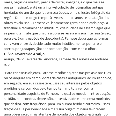
mesa, peças de marfim, pesos de cristal, imagens, e o que mais se
possa imaginar), e até uma incrível coleção de fotografias antigas
herdadas de um tio que foi, em sua época, o mais ilustre fotógrafo da
região. Durante longo tempo, às vezes muitos anos - e a datação das
obras revela isso -, Farnese vai lentamente germinando cada peça, a
trabalhar e retrabalhar ad infinitum, cria núcleos de assemblages que
se permutam, até que um dia a obra se revela em sua inteireza (e isso,
para ele, é uma espécie de descoberta). Farnese deixa que as formas
convivam entre si, decide tudo muito intuitivamente, por erro e
acerto, por justaposição; por comparação - com e pelo olho".
Olívio Tavares de Araújo
Araújo, Olívio Tavares de. Andrade, Farnese de. Farnese de Andrade.
n. p.
"Para criar seus objetos, Farnese recolhe objetos nas praias e nas ruas
ou os adquire em demolidoras de casas e antiquários, acumulando-os,
em seguida, em sua casa-ateliê. Esse seu interesse pelos objetos
erodidos e carcomidos pelo tempo tem muito a ver com a
personalidade esquisita de Farnese, na qual se mesclam introspecção,
solidão, hipocondria, depressão, obsessividade e uma certa morbidez
que desliza, com freqüência, para um humor ferido e corrosivo. Esses
traços de sua personalidade e mais sua origem mineira favorecem
uma observação mais atenta e demorada dos objetos, estimulando,