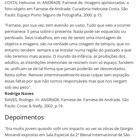
COSTA, Helouise. in: ANDRADE, Farnese de. Imagens aprisionadas: a
foto-objeto em Farnese de Andrade. Curadoria Helouise Costa. São
Paulo: Espaço Porto Seguro de Fotografia, 2000. p.15.
"Farnese, por sua vez, tem aversão ao vazio. Tudo que veio a ocorrer
permanece. E pesa sobre o presente. Nada pode ser esquecido ou
perdoado. Seus trabalhos, em vez de serem uma montagem de
objetos e imagens, são na verdade uma colagem de tempos, que no
entanto tendem sempre a se instalar numa região do passado a que
não teremos mais acesso. O mundo da infância, as proibições dos
adultos, as interdições imemoriais se reúnem num só espaço, fundem-
se, unificam-se de tal forma que jamais poderão ser desvendados.
Resta sofrer. Remoer interminavelmente essas culpas sem expiação,
essas faltas por que não somos responsáveis mas que nos vergam
sob seu peso".
Rodrigo Naves
NAVES, Rodrigo. In: ANDRADE, Farnese de. Farnese de Andrade. São
Paulo: Cosac & Naify, 2002. p.19.
Depoimentos
"Era muito jovem quando sofri um impacto ao ver as obras de Giorgio
Morandi expostas em Sala Especial da 2ª Bienal Internacional de São