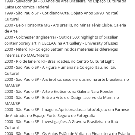
1999 - Salvador BA - 60 Anos de Arte Brasileira, no Espaço Cultural da
Caixa Econômica Federal
1999 - São Paulo SP - Cotidiano/Arte. Objeto Anos 60/90, no Itaú
Cultural
2000 - Belo Horizonte MG - Ars Brasilis, no Minas Tênis Clube. Galeria
de Arte
2000 - Colchester (Inglaterra) - Outros 500: highlights of brazilian
contemporary art in UECLAA, na Art Gallery - University of Essex
2000 - Niterói RJ - Coleção Sattamini: dos materiais às diferenças
internas, no MAC/Niterói
2000 - Rio de Janeiro RJ - Brasilidades, no Centro Cultural Light
2000 - São Paulo SP - A Figura Humana na Coleção Itaú, no Itaú
Cultural
2000 - São Paulo SP - Ars Erótica: sexo e erotismo na arte brasileira, no
MAM/SP
2000 - São Paulo SP - Arte e Erotismo, na Galeria Nara Roesler
2000 - São Paulo SP - Entre a Arte e o Design: acervo do Mam, no
MAM/SP
2000 - São Paulo SP - Imagens Aprisionadas: a foto/objeto em Farnese
de Andrade, no Espaço Porto Seguro de Fotografia
2000 - São Paulo SP - Investigações. A Gravura Brasileira, no Itaú
Cultural
2000 - São Paulo SP - Os Anjos Estão de Volta, na Pinacoteca do Estado