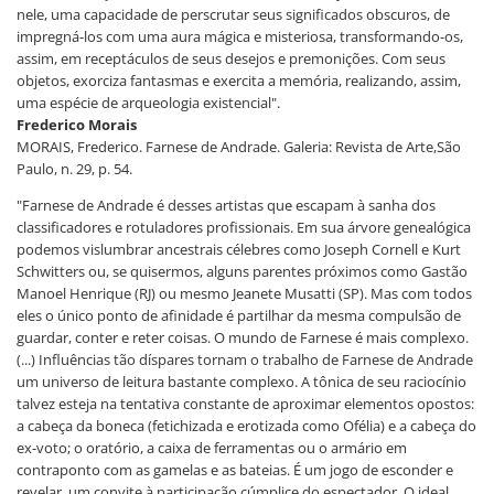
nele, uma capacidade de perscrutar seus significados obscuros, de
impregná-los com uma aura mágica e misteriosa, transformando-os,
assim, em receptáculos de seus desejos e premonições. Com seus
objetos, exorciza fantasmas e exercita a memória, realizando, assim,
uma espécie de arqueologia existencial".
Frederico Morais
MORAIS, Frederico. Farnese de Andrade. Galeria: Revista de Arte,São
Paulo, n. 29, p. 54.
"Farnese de Andrade é desses artistas que escapam à sanha dos
classificadores e rotuladores profissionais. Em sua árvore genealógica
podemos vislumbrar ancestrais célebres como Joseph Cornell e Kurt
Schwitters ou, se quisermos, alguns parentes próximos como Gastão
Manoel Henrique (RJ) ou mesmo Jeanete Musatti (SP). Mas com todos
eles o único ponto de afinidade é partilhar da mesma compulsão de
guardar, conter e reter coisas. O mundo de Farnese é mais complexo.
(...) Influências tão díspares tornam o trabalho de Farnese de Andrade
um universo de leitura bastante complexo. A tônica de seu raciocínio
talvez esteja na tentativa constante de aproximar elementos opostos:
a cabeça da boneca (fetichizada e erotizada como Ofélia) e a cabeça do
ex-voto; o oratório, a caixa de ferramentas ou o armário em
contraponto com as gamelas e as bateias. É um jogo de esconder e
revelar, um convite à participação cúmplice do espectador. O ideal