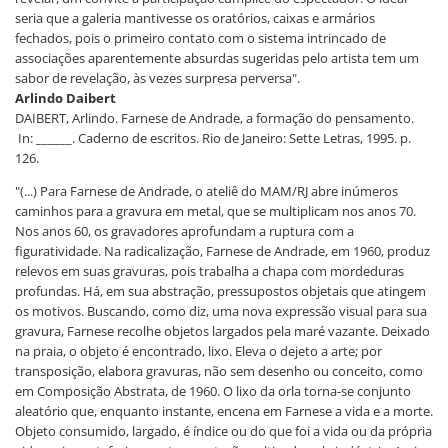
seria que a galeria mantivesse os oratórios, caixas e armários
fechados, pois o primeiro contato com o sistema intrincado de
associações aparentemente absurdas sugeridas pelo artista tem um
sabor de revelação, às vezes surpresa perversa".
Arlindo Daibert
DAIBERT, Arlindo. Farnese de Andrade, a formação do pensamento.
In: ______. Caderno de escritos. Rio de Janeiro: Sette Letras, 1995. p.
126.
"(...) Para Farnese de Andrade, o ateliê do MAM/RJ abre inúmeros
caminhos para a gravura em metal, que se multiplicam nos anos 70.
Nos anos 60, os gravadores aprofundam a ruptura com a
figuratividade. Na radicalização, Farnese de Andrade, em 1960, produz
relevos em suas gravuras, pois trabalha a chapa com mordeduras
profundas. Há, em sua abstração, pressupostos objetais que atingem
os motivos. Buscando, como diz, uma nova expressão visual para sua
gravura, Farnese recolhe objetos largados pela maré vazante. Deixado
na praia, o objeto é encontrado, lixo. Eleva o dejeto a arte; por
transposição, elabora gravuras, não sem desenho ou conceito, como
em Composição Abstrata, de 1960. O lixo da orla torna-se conjunto
aleatório que, enquanto instante, encena em Farnese a vida e a morte.
Objeto consumido, largado, é índice ou do que foi a vida ou da própria