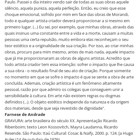
Paulo. Passei o dia inteiro vendo sair de todas as suas obras aquele
silêncio, aquela pureza, aquela perfeição. Então, eu creio que esse
choque emocional, sofrido por mim em face das obras de Morandi,
todo e qualquer artista criador deverá proporcionar a si mesmo em
primeiro lugar. (...) Eu sei, por exemplo, que minhas obras, através das
quais insinuo uma constante entre a vida e a morte, causam a muitas
pessoas uma certa repulsão, muito embora elas reconheçam o seu
teor estético e a originalidade de sua criação. Por isso, ao criar minhas
obras, procuro para mim mesmo, antes de mais nada, aquele impacto
que já me proporcionaram as obras de alguns artistas. Acredito que
todo artista criador tem essa intenção: sofrer o impacto que lhe causa
a sua obra - o resultado final de seu ato de criação. Porque somente
no momento em que se sofre o impacto é que se sente a obra de arte
concluída. Ademais, criação artística é um fenômeno altamente
pessoal, razão por que admiro os colegas que conseguem unir a
sensibilidade à cultura. Em arte não existem regras ou dogmas
definidos (...). O objeto estético independe da natureza e da origem
dos materiais, desde que seja revestido de dignidade".
Farnese de Andrade
GRAVURA: arte brasileira do século XX. Apresentação Ricardo
Ribenboim; texto Leon Kossovitch, Mayra Laudanna, Ricardo
Resende. São Paulo: Itaú Cultural: Cosac & Naify, 2000. p. 124. [a Hugo
Auler (14 de outubro de 1976).