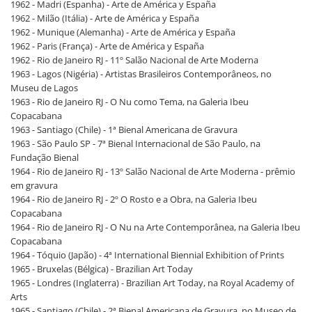
1962 - Madri (Espanha) - Arte de América y España
1962 - Milão (Itália) - Arte de América y España
1962 - Munique (Alemanha) - Arte de América y España
1962 - Paris (França) - Arte de América y España
1962 - Rio de Janeiro RJ - 11º Salão Nacional de Arte Moderna
1963 - Lagos (Nigéria) - Artistas Brasileiros Contemporâneos, no
Museu de Lagos
1963 - Rio de Janeiro RJ - O Nu como Tema, na Galeria Ibeu
Copacabana
1963 - Santiago (Chile) - 1ª Bienal Americana de Gravura
1963 - São Paulo SP - 7ª Bienal Internacional de São Paulo, na
Fundação Bienal
1964 - Rio de Janeiro RJ - 13º Salão Nacional de Arte Moderna - prêmio
em gravura
1964 - Rio de Janeiro RJ - 2º O Rosto e a Obra, na Galeria Ibeu
Copacabana
1964 - Rio de Janeiro RJ - O Nu na Arte Contemporânea, na Galeria Ibeu
Copacabana
1964 - Tóquio (Japão) - 4ª International Biennial Exhibition of Prints
1965 - Bruxelas (Bélgica) - Brazilian Art Today
1965 - Londres (Inglaterra) - Brazilian Art Today, na Royal Academy of
Arts
1965 - Santiago (Chile) - 2ª Bienal Americana de Gravura, no Museo de