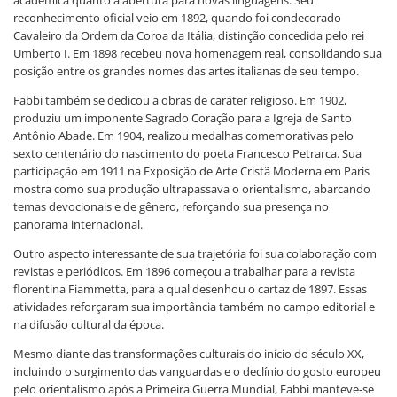
reconhecimento oficial veio em 1892, quando foi condecorado
Cavaleiro da Ordem da Coroa da Itália, distinção concedida pelo rei
Umberto I. Em 1898 recebeu nova homenagem real, consolidando sua
posição entre os grandes nomes das artes italianas de seu tempo.
Fabbi também se dedicou a obras de caráter religioso. Em 1902,
produziu um imponente Sagrado Coração para a Igreja de Santo
Antônio Abade. Em 1904, realizou medalhas comemorativas pelo
sexto centenário do nascimento do poeta Francesco Petrarca. Sua
participação em 1911 na Exposição de Arte Cristã Moderna em Paris
mostra como sua produção ultrapassava o orientalismo, abarcando
temas devocionais e de gênero, reforçando sua presença no
panorama internacional.
Outro aspecto interessante de sua trajetória foi sua colaboração com
revistas e periódicos. Em 1896 começou a trabalhar para a revista
florentina Fiammetta, para a qual desenhou o cartaz de 1897. Essas
atividades reforçaram sua importância também no campo editorial e
na difusão cultural da época.
Mesmo diante das transformações culturais do início do século XX,
incluindo o surgimento das vanguardas e o declínio do gosto europeu
pelo orientalismo após a Primeira Guerra Mundial, Fabbi manteve-se