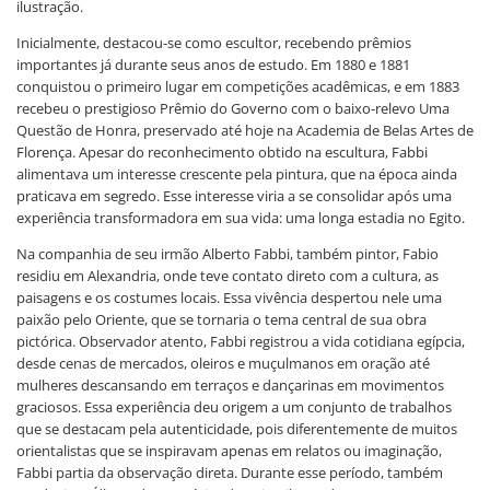
ilustração.
Inicialmente, destacou-se como escultor, recebendo prêmios
importantes já durante seus anos de estudo. Em 1880 e 1881
conquistou o primeiro lugar em competições acadêmicas, e em 1883
recebeu o prestigioso Prêmio do Governo com o baixo-relevo Uma
Questão de Honra, preservado até hoje na Academia de Belas Artes de
Florença. Apesar do reconhecimento obtido na escultura, Fabbi
alimentava um interesse crescente pela pintura, que na época ainda
praticava em segredo. Esse interesse viria a se consolidar após uma
experiência transformadora em sua vida: uma longa estadia no Egito.
Na companhia de seu irmão Alberto Fabbi, também pintor, Fabio
residiu em Alexandria, onde teve contato direto com a cultura, as
paisagens e os costumes locais. Essa vivência despertou nele uma
paixão pelo Oriente, que se tornaria o tema central de sua obra
pictórica. Observador atento, Fabbi registrou a vida cotidiana egípcia,
desde cenas de mercados, oleiros e muçulmanos em oração até
mulheres descansando em terraços e dançarinas em movimentos
graciosos. Essa experiência deu origem a um conjunto de trabalhos
que se destacam pela autenticidade, pois diferentemente de muitos
orientalistas que se inspiravam apenas em relatos ou imaginação,
Fabbi partia da observação direta. Durante esse período, também