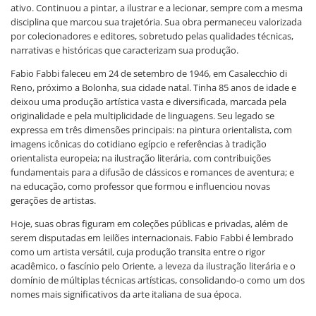
ativo. Continuou a pintar, a ilustrar e a lecionar, sempre com a mesma
disciplina que marcou sua trajetória. Sua obra permaneceu valorizada
por colecionadores e editores, sobretudo pelas qualidades técnicas,
narrativas e históricas que caracterizam sua produção.
Fabio Fabbi faleceu em 24 de setembro de 1946, em Casalecchio di
Reno, próximo a Bolonha, sua cidade natal. Tinha 85 anos de idade e
deixou uma produção artística vasta e diversificada, marcada pela
originalidade e pela multiplicidade de linguagens. Seu legado se
expressa em três dimensões principais: na pintura orientalista, com
imagens icônicas do cotidiano egípcio e referências à tradição
orientalista europeia; na ilustração literária, com contribuições
fundamentais para a difusão de clássicos e romances de aventura; e
na educação, como professor que formou e influenciou novas
gerações de artistas.
Hoje, suas obras figuram em coleções públicas e privadas, além de
serem disputadas em leilões internacionais. Fabio Fabbi é lembrado
como um artista versátil, cuja produção transita entre o rigor
acadêmico, o fascínio pelo Oriente, a leveza da ilustração literária e o
domínio de múltiplas técnicas artísticas, consolidando-o como um dos
nomes mais significativos da arte italiana de sua época.