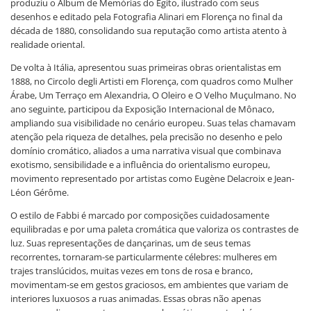
produziu o Álbum de Memórias do Egito, ilustrado com seus
desenhos e editado pela Fotografia Alinari em Florença no final da
década de 1880, consolidando sua reputação como artista atento à
realidade oriental.
De volta à Itália, apresentou suas primeiras obras orientalistas em
1888, no Circolo degli Artisti em Florença, com quadros como Mulher
Árabe, Um Terraço em Alexandria, O Oleiro e O Velho Muçulmano. No
ano seguinte, participou da Exposição Internacional de Mônaco,
ampliando sua visibilidade no cenário europeu. Suas telas chamavam
atenção pela riqueza de detalhes, pela precisão no desenho e pelo
domínio cromático, aliados a uma narrativa visual que combinava
exotismo, sensibilidade e a influência do orientalismo europeu,
movimento representado por artistas como Eugène Delacroix e Jean-
Léon Gérôme.
O estilo de Fabbi é marcado por composições cuidadosamente
equilibradas e por uma paleta cromática que valoriza os contrastes de
luz. Suas representações de dançarinas, um de seus temas
recorrentes, tornaram-se particularmente célebres: mulheres em
trajes translúcidos, muitas vezes em tons de rosa e branco,
movimentam-se em gestos graciosos, em ambientes que variam de
interiores luxuosos a ruas animadas. Essas obras não apenas