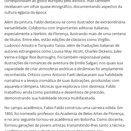
correspondiam ao gosto europeu pelo exótico, mas também
revelavam um olhar quase etnográfico, documentando aspectos da
cultura egípcia da época.
Além da pintura, Fabbi destacou-se como ilustrador de extraordinária
versatilidade. Colaborou com importantes editoras italianas,
especialmente a Nerbini, de Florença, ilustrando mais de uma centena
de títulos. Entre eles, estão edições de clássicos como Virgílio,
Ludovico Ariosto e Torquato Tasso, além de traduções italianas de
autores estrangeiros como Louisa May Alcott, Charles Dickens, Jules
Verne e Edgar Rice Burroughs. Foi também responsável pelas
ilustrações de romances de aventura de Emilio Salgari, nos quais sua
capacidade de criar atmosferas exóticas e dinâmicas foi amplamente
reconhecida. Críticos como Antonio Faeti destacaram sua habilidade
narrativa e a leveza cromática de suas ilustrações, produzidas com
aquarela e têmpera, técnicas que explorava com destreza. Fabbi
trabalhou ainda como pastelista e desenhista de precisão,
demonstrando sua habilidade técnica multifacetada.
No campo acadêmico, Fabio Fabbi construiu uma carreira sólida. Em
1893, foi nomeado professor da Academia de Belas Artes de Florença,
e no ano seguinte tornou-se acadêmico em Bolonha. Como docente,
formou gerações de jovens artistas, transmitindo-lhes tanto a técnica
acadêmica quanto a abertura para novas linguagens. Seu