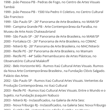
1998 - João Pessoa PB - Pedras de Fogo, no Centro de Artes Visuais
Tambiá
1999 - João Pessoa PB - 1500 Via Pedro II Coletivo, no Centro Cultural
São Francisco
1999 - São Paulo SP - 26º Panorama de Arte Brasileira, no MAM/SP
1999 - Campina Grande PB - Arte Contemporânea da Paraíba, no
Museu de Arte Assis Chateaubriand
1999 - São Paulo SP - 26º Panorama de Arte Brasileira, no MAM/SP
2000 - Fortaleza CE - 26º Panorama de Arte Brasileira, no CDMAC
2000 - Niterói RJ - 26º Panorama de Arte Brasileira, no MAC/Niterói
2000 - Recife PE - 26º Panorama de Arte Brasileira, no Mamam
2000 - Recife PE - 44º Salão Pernambucano de Artes Plásticas, no
Observatório Cultural Malakoff
2002 - Belo Horizonte MG - Rumos Itaú Cultural Artes Visuais. Rumos
da Nova Arte Contemporânea Brasileira , na Fundação Clóvis Salgado.
Palácio das Artes
2002 - São Paulo SP - Rumos Itaú Cultural Artes Visuais. Vertentes da
Produção Contemporânea, no Itaú Cultural
2003 - Recife PE - Rumos Itaú Cultural Artes Visuais. Entre o Mundo e o
Sujeito, na Fundação Joaquim Nabuco
2003 - Niterói RJ - Inclassificados, na Galeria de Arte Sesc
2003 - Nova Friburgo RJ - Inclassificados, na Galeria Sesc Nova Friburgo
2003 - Curitiba PR - Heterodoxia: edição Curitiba, no Museu