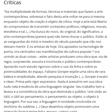
Críticas
"Na multiplicidade de formas, técnicas e materiais que fazem a arte
contemporânea, sobressai o fato desta arte voltar-se para si mesma
enquanto objeto de criação e objeto de crítica. Hoje a arte está liberta
do compromisso de transmitir conteúdos políticos, religiosos, morais,
etecétera e tal. (...) Na busca do novo, do original, do significativo, a
arte contemporânea (parece que) não teme chocar o público. Estão aí
as vanguardas do início e meados do século passado que não nos
deixam mentir. E os artistas de hoje. Ora apoiados na tecnologia de
ponta, ora centrados nas manifestações de cultura popular ? ora
unindo as duas coisas -, estes artistas produzem uma obra que, via de
regra, surpreende, assusta e incomoda o público contemporâneo.
Apoiando num estudo rigoroso sobre o uso da linha e sobre as
potencialidades do espaço, Fabiano Gonper expõe uma obra de rara
beleza e simplicidade, aliando pesquisa e invenção (...). Gonper é exato
e clean. Prima pelo rigor expressivo. Nada é acessório em sua obra:
tudo nela é essência de uma linguagem singular. Seu trabalho tem a
leveza e a consistência da obra que desinstala o público. Une visão ao
tátil, o tátil ao pensamento, o pensamento ao objeto, o objeto à
linguagem. Por sua vez, a linguagem é novidade construída no
território do sublime. (...) Seus desenhos-objeto promovem uma
interação formal entre linha, espaço, campo vazio,