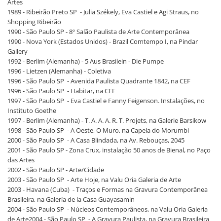
Artes
1989 - Ribeirão Preto SP - Julia Székely, Eva Castiel e Agi Straus, no
Shopping Ribeirão
1990 - São Paulo SP - 8º Salão Paulista de Arte Contemporânea
1990 - Nova York (Estados Unidos) - Brazil Comtempo I, na Pindar
Gallery
1992 - Berlim (Alemanha) - 5 Aus Brasilein - Die Pumpe
1996 - Lietzen (Alemanha) - Coletiva
1996 - São Paulo SP - Avenida Paulista Quadrante 1842, na CEF
1996 - São Paulo SP - Habitar, na CEF
1997 - São Paulo SP - Eva Castiel e Fanny Feigenson. Instalações, no
Instituto Goethe
1997 - Berlim (Alemanha) - T. A. A. A. R. T. Projets, na Galerie Barsikow
1998 - São Paulo SP - A Oeste, O Muro, na Capela do Morumbi
2000 - São Paulo SP - A Casa Blindada, na Av. Rebouças, 2045
2001 - São Paulo SP - Zona Crux, instalação 50 anos de Bienal, no Paço
das Artes
2002 - São Paulo SP - Arte/Cidade
2003 - São Paulo SP - Arte Hoje, na Valu Oria Galeria de Arte
2003 - Havana (Cuba) - Traços e Formas na Gravura Contemporânea
Brasileira, na Galería de la Casa Guayasamin
2004 - São Paulo SP - Núcleos Contemporâneos, na Valu Oria Galeria
de Arte2004 - São Paulo SP - A Gravura Paulista, na Gravura Brasileira