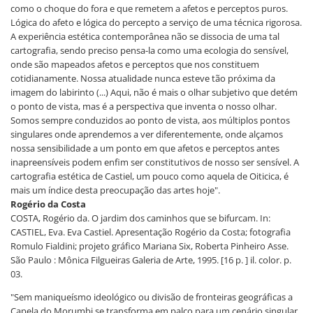
como o choque do fora e que remetem a afetos e perceptos puros.
Lógica do afeto e lógica do percepto a serviço de uma técnica rigorosa.
A experiência estética contemporânea não se dissocia de uma tal
cartografia, sendo preciso pensa-la como uma ecologia do sensível,
onde são mapeados afetos e perceptos que nos constituem
cotidianamente. Nossa atualidade nunca esteve tão próxima da
imagem do labirinto (...) Aqui, não é mais o olhar subjetivo que detém
o ponto de vista, mas é a perspectiva que inventa o nosso olhar.
Somos sempre conduzidos ao ponto de vista, aos múltiplos pontos
singulares onde aprendemos a ver diferentemente, onde alçamos
nossa sensibilidade a um ponto em que afetos e perceptos antes
inapreensíveis podem enfim ser constitutivos de nosso ser sensível. A
cartografia estética de Castiel, um pouco como aquela de Oiticica, é
mais um índice desta preocupação das artes hoje".
Rogério da Costa
COSTA, Rogério da. O jardim dos caminhos que se bifurcam. In:
CASTIEL, Eva. Eva Castiel. Apresentação Rogério da Costa; fotografia
Romulo Fialdini; projeto gráfico Mariana Six, Roberta Pinheiro Asse.
São Paulo : Mônica Filgueiras Galeria de Arte, 1995. [16 p. ] il. color. p.
03.
"Sem maniqueísmo ideológico ou divisão de fronteiras geográficas a
Capela do Morumbi se transforma em palco para um cenário singular.