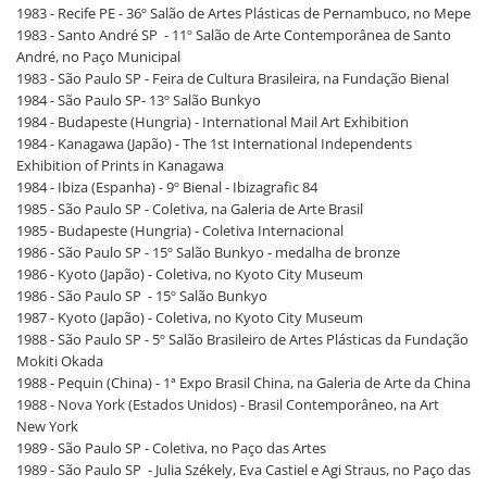
1983 - Recife PE - 36º Salão de Artes Plásticas de Pernambuco, no Mepe
1983 - Santo André SP - 11º Salão de Arte Contemporânea de Santo
André, no Paço Municipal
1983 - São Paulo SP - Feira de Cultura Brasileira, na Fundação Bienal
1984 - São Paulo SP- 13º Salão Bunkyo
1984 - Budapeste (Hungria) - International Mail Art Exhibition
1984 - Kanagawa (Japão) - The 1st International Independents
Exhibition of Prints in Kanagawa
1984 - Ibiza (Espanha) - 9º Bienal - Ibizagrafic 84
1985 - São Paulo SP - Coletiva, na Galeria de Arte Brasil
1985 - Budapeste (Hungria) - Coletiva Internacional
1986 - São Paulo SP - 15º Salão Bunkyo - medalha de bronze
1986 - Kyoto (Japão) - Coletiva, no Kyoto City Museum
1986 - São Paulo SP - 15º Salão Bunkyo
1987 - Kyoto (Japão) - Coletiva, no Kyoto City Museum
1988 - São Paulo SP - 5º Salão Brasileiro de Artes Plásticas da Fundação
Mokiti Okada
1988 - Pequin (China) - 1ª Expo Brasil China, na Galeria de Arte da China
1988 - Nova York (Estados Unidos) - Brasil Contemporâneo, na Art
New York
1989 - São Paulo SP - Coletiva, no Paço das Artes
1989 - São Paulo SP - Julia Székely, Eva Castiel e Agi Straus, no Paço das