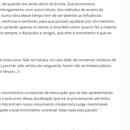
1, de quando era ainda aluno da Escola. Que promissora
 prolongamento, com outro rótulo, dos métodos de ensino da
 numa obra desse tempo tem de ser latentes as influências
á-la, senhoras e senhores, para que possais aquilatar por vós mesmos,
, variando apenas os temas, e teria feito tanto quanto fez a maioria
ia sempre, a discípulos e amigos, que Arte é movimento e que ao
a coisa nova. Não se tratava, no caso dele, de conservar resíduos de
ara ter sido artista de vanguarda. Assim não se intelectualizou
tênue (...)".
 dos movimentos constantes de renovação que se irão apresentando
é o precursor dessa atualização que irá se processando até Anita
de Visconti em nosso movimento modernista surge, inestimável,
mpele a esse movimento universal. Nela nada está parado´ ".