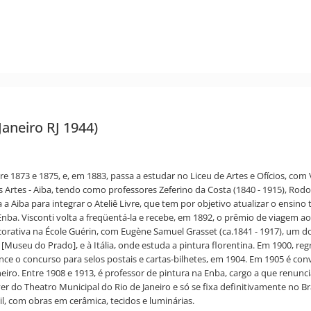
 Janeiro RJ 1944)
re 1873 e 1875, e, em 1883, passa a estudar no Liceu de Artes e Ofícios, com V
 Artes - Aiba, tendo como professores Zeferino da Costa (1840 - 1915), Rodol
 a Aiba para integrar o Ateliê Livre, que tem por objetivo atualizar o ensi
nba. Visconti volta a freqüentá-la e recebe, em 1892, o prêmio de viagem ao e
decorativa na École Guérin, com Eugène Samuel Grasset (ca.1841 - 1917), um 
[Museu do Prado], e à Itália, onde estuda a pintura florentina. Em 1900, reg
 vence o concurso para selos postais e cartas-bilhetes, em 1904. Em 1905 é co
aneiro. Entre 1908 e 1913, é professor de pintura na Enba, cargo a que ren
er do Theatro Municipal do Rio de Janeiro e só se fixa definitivamente no 
il, com obras em cerâmica, tecidos e luminárias.