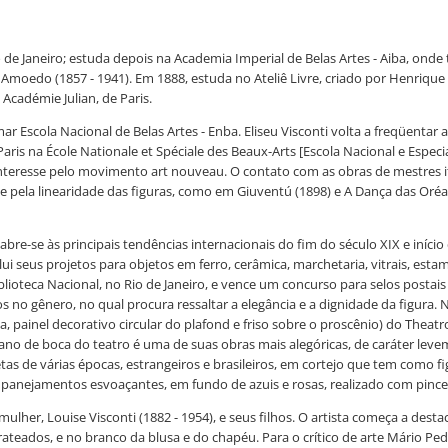
io de Janeiro; estuda depois na Academia Imperial de Belas Artes - Aiba, onde
o Amoedo (1857 - 1941). Em 1888, estuda no Ateliê Livre, criado por Henrique
Académie Julian, de Paris.
ar Escola Nacional de Belas Artes - Enba. Eliseu Visconti volta a freqüenta
Paris na École Nationale et Spéciale des Beaux-Arts [Escola Nacional e Espec
teresse pelo movimento art nouveau. O contato com as obras de mestres it
e pela linearidade das figuras, como em Giuventú (1898) e A Dança das Oréa
-se às principais tendências internacionais do fim do século XIX e início do
lui seus projetos para objetos em ferro, cerâmica, marchetaria, vitrais, esta
blioteca Nacional, no Rio de Janeiro, e vence um concurso para selos postais e
os no gênero, no qual procura ressaltar a elegância e a dignidade da figura.
 painel decorativo circular do plafond e friso sobre o proscênio) do Theatro
ano de boca do teatro é uma de suas obras mais alegóricas, de caráter leveme
as de várias épocas, estrangeiros e brasileiros, em cortejo que tem como fi
panejamentos esvoaçantes, em fundo de azuis e rosas, realizado com pincel
her, Louise Visconti (1882 - 1954), e seus filhos. O artista começa a desta
ateados, e no branco da blusa e do chapéu. Para o crítico de arte Mário Pedr