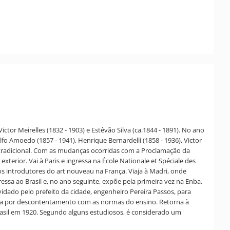
ictor Meirelles (1832 - 1903) e Estêvão Silva (ca.1844 - 1891). No ano
fo Amoedo (1857 - 1941), Henrique Bernardelli (1858 - 1936), Victor
no tradicional. Com as mudanças ocorridas com a Proclamação da
xterior. Vai à Paris e ingressa na École Nationale et Spéciale des
dos introdutores do art nouveau na França. Viaja à Madri, onde
ressa ao Brasil e, no ano seguinte, expõe pela primeira vez na Enba.
nvidado pelo prefeito da cidade, engenheiro Pereira Passos, para
uncia por descontentamento com as normas do ensino. Retorna à
Brasil em 1920. Segundo alguns estudiosos, é considerado um