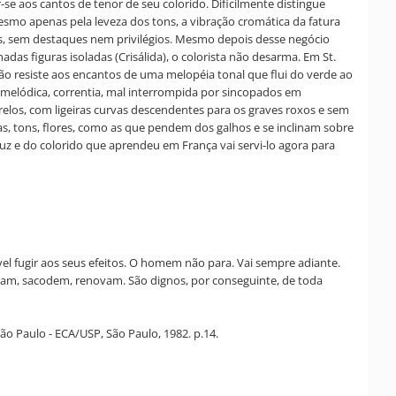
se aos cantos de tenor de seu colorido. Dificilmente distingue
mesmo apenas pela leveza dos tons, a vibração cromática da fatura
das, sem destaques nem privilégios. Mesmo depois desse negócio
das figuras isoladas (Crisálida), o colorista não desarma. Em St.
 não resiste aos encantos de uma melopéia tonal que flui do verde ao
 melódica, correntia, mal interrompida por sincopados em
relos, com ligeiras curvas descendentes para os graves roxos e sem
has, tons, flores, como as que pendem dos galhos e se inclinam sobre
luz e do colorido que aprendeu em França vai servi-lo agora para
el fugir aos seus efeitos. O homem não para. Vai sempre adiante.
gitam, sacodem, renovam. São dignos, por conseguinte, de toda
o Paulo - ECA/USP, São Paulo, 1982. p.14.