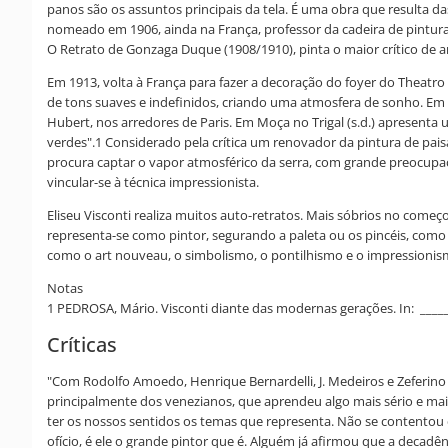
panos são os assuntos principais da tela. É uma obra que resulta 
nomeado em 1906, ainda na França, professor da cadeira de pintur
O Retrato de Gonzaga Duque (1908/1910), pinta o maior crítico de
Em 1913, volta à França para fazer a decoração do foyer do Theatro
de tons suaves e indefinidos, criando uma atmosfera de sonho. Em 1
Hubert, nos arredores de Paris. Em Moça no Trigal (s.d.) apresenta
verdes".1 Considerado pela crítica um renovador da pintura de pais
procura captar o vapor atmosférico da serra, com grande preocupaçã
vincular-se à técnica impressionista.
Eliseu Visconti realiza muitos auto-retratos. Mais sóbrios no começ
representa-se como pintor, segurando a paleta ou os pincéis, como 
como o art nouveau, o simbolismo, o pontilhismo e o impressionism
Notas
1 PEDROSA, Mário. Visconti diante das modernas gerações. In: _____
Críticas
"Com Rodolfo Amoedo, Henrique Bernardelli, J. Medeiros e Zeferino
principalmente dos venezianos, que aprendeu algo mais sério e ma
ter os nossos sentidos os temas que representa. Não se contentou e
ofício, é ele o grande pintor que é. Alguém já afirmou que a decad