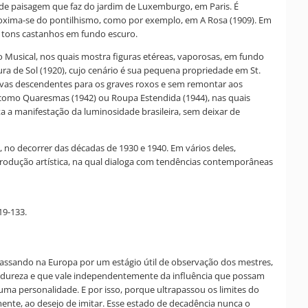
 de paisagem que faz do jardim de Luxemburgo, em Paris. É
roxima-se do pontilhismo, como por exemplo, em A Rosa (1909). Em
e tons castanhos em fundo escuro.
ão Musical, nos quais mostra figuras etéreas, vaporosas, em fundo
ra de Sol (1920), cujo cenário é sua pequena propriedade em St.
curvas descendentes para os graves roxos e sem remontar aos
o, como Quaresmas (1942) ou Roupa Estendida (1944), nas quais
a a manifestação da luminosidade brasileira, sem deixar de
s, no decorrer das décadas de 1930 e 1940. Em vários deles,
 produção artística, na qual dialoga com tendências contemporâneas
19-133.
 passando na Europa por um estágio útil de observação dos mestres,
madureza e que vale independentemente da influência que possam
uma personalidade. E por isso, porque ultrapassou os limites do
mente, ao desejo de imitar. Esse estado de decadência nunca o