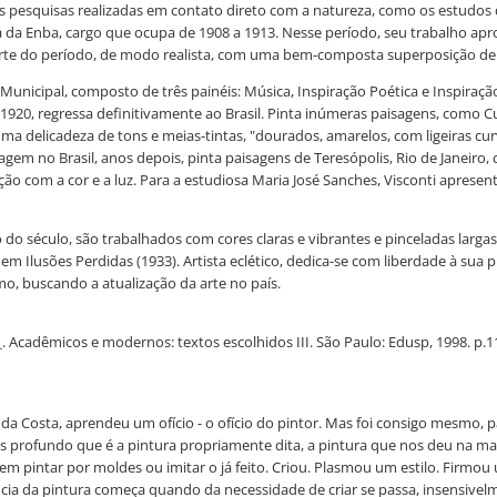
das pesquisas realizadas em contato direto com a natureza, como os estudos
a da Enba, cargo que ocupa de 1908 a 1913. Nesse período, seu trabalho ap
 arte do período, de modo realista, com uma bem-composta superposição d
 Municipal, composto de três painéis: Música, Inspiração Poética e Inspiraç
920, regressa definitivamente ao Brasil. Pinta inúmeras paisagens, como Cu
 uma delicadeza de tons e meias-tintas, "dourados, amarelos, com ligeiras 
agem no Brasil, anos depois, pinta paisagens de Teresópolis, Rio de Janeir
o com a cor e a luz. Para a estudiosa Maria José Sanches, Visconti apresent
o do século, são trabalhados com cores claras e vibrantes e pinceladas larga
em Ilusões Perdidas (1933). Artista eclético, dedica-se com liberdade à sua
o, buscando a atualização da arte no país.
. Acadêmicos e modernos: textos escolhidos III. São Paulo: Edusp, 1998. p.1
 da Costa, aprendeu um ofício - o ofício do pintor. Mas foi consigo mesmo,
is profundo que é a pintura propriamente dita, a pintura que nos deu na 
m pintar por moldes ou imitar o já feito. Criou. Plasmou um estilo. Firmou 
ência da pintura começa quando da necessidade de criar se passa, insensivel