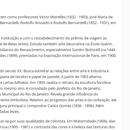
 tem como professores Victor Meirelles (1832 - 1903), José Maria de
 Bernardelli, Rodolfo Amoedo e Rodolfo Bernardelli (1852 - 1931), em
r a instituição e com o restabelecimento do prêmio de viagem ao
ial de Belas Artes]. Estuda também arte decorativa na École Guérin,
alianos do Renascimento, especialmente Sandro Botticelli (ca.1444
des (1899), premiadas na Exposição Internacional de Paris, em 1900,
 século XX. Busca estreitar as relações entre arte e indústria e
mparia de tecidos e papel de parede. A partir de 1903 alterna
 cartas-bilhetes. Em 1905, realiza o retrato da escultora Nicolina
 No mesmo ano, é convidado pelo prefeito do Rio de Janeiro,
 Municipal do Rio de Janeiro. Revela grande influência do
nte simbolista. Relativo ao progresso das artes e da civilização, ele
gura principal o compositor Carlos Gomes (1836 - 1896). Além
adas leves.
car-se por suas qualidades de colorista. Em Maternidade (1906), elas
osa (1900 - 1981) o contraste das cores e a beleza das texturas dos