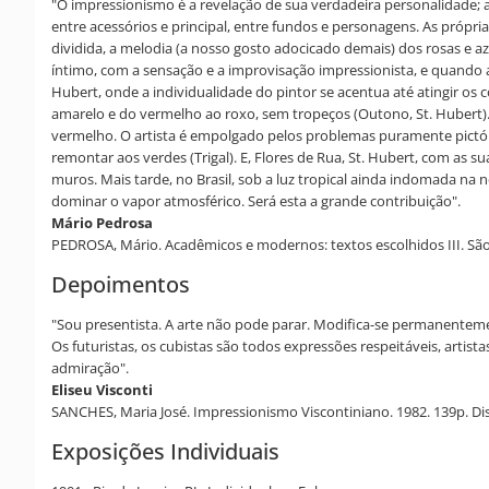
"O impressionismo é a revelação de sua verdadeira personalidade; a 
entre acessórios e principal, entre fundos e personagens. As própr
dividida, a melodia (a nosso gosto adocicado demais) dos rosas e 
íntimo, com a sensação e a improvisação impressionista, e quando ai
Hubert, onde a individualidade do pintor se acentua até atingir os c
amarelo e do vermelho ao roxo, sem tropeços (Outono, St. Hubert).
vermelho. O artista é empolgado pelos problemas puramente pictóric
remontar aos verdes (Trigal). E, Flores de Rua, St. Hubert, com as 
muros. Mais tarde, no Brasil, sob a luz tropical ainda indomada na 
dominar o vapor atmosférico. Será esta a grande contribuição".
Mário Pedrosa
PEDROSA, Mário. Acadêmicos e modernos: textos escolhidos III. São 
Depoimentos
"Sou presentista. A arte não pode parar. Modifica-se permanentemen
Os futuristas, os cubistas são todos expressões respeitáveis, arti
admiração".
Eliseu Visconti
SANCHES, Maria José. Impressionismo Viscontiniano. 1982. 139p. Dis
Exposições Individuais