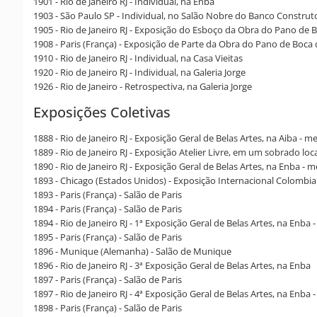
1901 - Rio de Janeiro RJ - Individual, na Enba
1903 - São Paulo SP - Individual, no Salão Nobre do Banco Construto
1905 - Rio de Janeiro RJ - Exposição do Esboço da Obra do Pano de B
1908 - Paris (França) - Exposição de Parte da Obra do Pano de Boca 
1910 - Rio de Janeiro RJ - Individual, na Casa Vieitas
1920 - Rio de Janeiro RJ - Individual, na Galeria Jorge
1926 - Rio de Janeiro - Retrospectiva, na Galeria Jorge
Exposições Coletivas
1888 - Rio de Janeiro RJ - Exposição Geral de Belas Artes, na Aiba - 
1889 - Rio de Janeiro RJ - Exposição Atelier Livre, em um sobrado lo
1890 - Rio de Janeiro RJ - Exposição Geral de Belas Artes, na Enba -
1893 - Chicago (Estados Unidos) - Exposição Internacional Colombi
1893 - Paris (França) - Salão de Paris
1894 - Paris (França) - Salão de Paris
1894 - Rio de Janeiro RJ - 1ª Exposição Geral de Belas Artes, na Enb
1895 - Paris (França) - Salão de Paris
1896 - Munique (Alemanha) - Salão de Munique
1896 - Rio de Janeiro RJ - 3ª Exposição Geral de Belas Artes, na Enba
1897 - Paris (França) - Salão de Paris
1897 - Rio de Janeiro RJ - 4ª Exposição Geral de Belas Artes, na Enba
1898 - Paris (França) - Salão de Paris