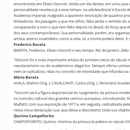
encontrareis em Eliseu Visconti. Ainda um dia destes, em uma casa
personalidade revelava já a esse tempo, na adolescência! A Escol
Academia Imperial, malgrado a aparente renovação de quadros prom
limitadoras. Na paisagem a que me refiro, falta ainda o sentido do a
comparando-a com o que tem feito depois no Brasil, da força que ela
dos seus contemporâneos. Sua personalidade, porém, era argamassa 
artista, eterno insatisfeito, como à vida, só a morte poderá deter. E 
Frederico Barata
BARATA, Frederico. Eliseu Visconti e seu tempo. Rio de Janeiro: Zelio 
"Visconti foi o mais importante artista do primeiro terço do século
neoclassicismo ou do academismo alegórico. Sempre vibrou uníssono
nem se radicalizou. Mas no conceito de intimidade que infundia na s
Mário Barata
AYALA, Walmir (Org. ); CAVALCANTI, Carlos (Org. ). Dicionário brasileir
"Visconti será a figura exponencial do surgimento da pintura mode
no tumulto cultural dos grandes centros europeus. Introduzindo, fin
Malfatti; com sua exposição de 1917 e, em seguida, radicalizada p
nesta nova declaração sua, que deixa a descoberto toda sua objetivi
Quirino Campofiorito
CAMPOFIORITO, Quirino. História da pintura brasileira no século XIX