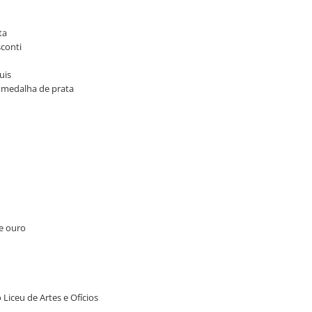
ta
sconti
uis
 - medalha de prata
de ouro
 Liceu de Artes e Ofícios