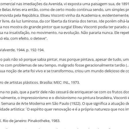
 comercial nas imediações da Avenida, vi exposta uma paisagem sua, de 189
a de Belas Artes era então, como de certo modo continua sendo, um simples
ovida pela República. Eliseu Visconti vinha da Academia e, evidentemente,
r livre, da luz luminosa, da cor liberta da tirania dos terras. Ide porém olh
 nos mostra do grande pintor que surgia! Eliseu Visconti podia ter parado aí
na insatisfação, no movimento, na evolução. Não pararia nunca. Ele repet
só ela, com efeito, o deteve".
Valverde, 1944. p. 192-194.
 no país não só porque sabia pintar, mas porque pintava, apesar de tudo, um
 com problemas de seu tempo, malgrado fosse geracionalmente tardio (...) p
ua noção de arte foi vivo e se transformou, criou um mundo delicioso de cor 
o de artistas plásticos. Brasília: MEC: INL, 1973.
rna no país, que a partir dele não cessará de enriquecer-se com os frutos
almente, o impressionismo e o divisionismo na pintura brasileira, Visconti 
ela Semana de Arte Moderna em São Paulo (1922). O que significa a atuação 
dade artística: ´O espírito quer renovação e é a própria natureza que nos i
. Rio de Janeiro: Pinakotheke, 1983.