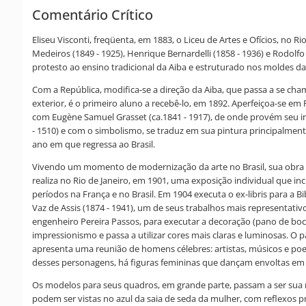
Comentário Crítico
Eliseu Visconti, freqüenta, em 1883, o Liceu de Artes e Ofícios, no R
Medeiros (1849 - 1925), Henrique Bernardelli (1858 - 1936) e Rodolf
protesto ao ensino tradicional da Aiba e estruturado nos moldes da 
Com a República, modifica-se a direção da Aiba, que passa a se cham
exterior, é o primeiro aluno a recebê-lo, em 1892. Aperfeiçoa-se em 
com Eugène Samuel Grasset (ca.1841 - 1917), de onde provém seu in
- 1510) e com o simbolismo, se traduz em sua pintura principalment
ano em que regressa ao Brasil.
Vivendo um momento de modernização da arte no Brasil, sua obra abre
realiza no Rio de Janeiro, em 1901, uma exposição individual que inc
períodos na França e no Brasil. Em 1904 executa o ex-libris para a Bi
Vaz de Assis (1874 - 1941), um de seus trabalhos mais representativ
engenheiro Pereira Passos, para executar a decoração (pano de boca,
impressionismo e passa a utilizar cores mais claras e luminosas. O p
apresenta uma reunião de homens célebres: artistas, músicos e poet
desses personagens, há figuras femininas que dançam envoltas em 
Os modelos para seus quadros, em grande parte, passam a ser sua mul
podem ser vistas no azul da saia de seda da mulher, com reflexos pr