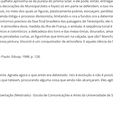
palheta aproxima-se da pureza do prisma solar, e ele pode, então, entregar-
ias decorações do Municipal (teto e foyer) só em parte se defendem, e isso 
azuis, no meio dos quais as figuras, plasticamente pobres, esvoaçam, perdi
nda mitiga o processo divisionista, limitando-o ora a fundos ora a determina
ontornos precisos da fase final brasileira das paisagens de Teresópolis, ele
 A atmosfera doce, medida da Ilha de França, o embala. A seqüência tonal é
os e colorísticos: a delicadeza dos tons e das meias-tintas, dourados, ama
suas pinceladas curtas, as figurinhas que brincam na calçada, que são? Manc
nossa pintura, Visconti é um conquistador de atmosfera. E aquela ciência da 
Paulo: Edusp, 1998. p. 128.
te. Agrada agora o que antes era detestado. Isto é evolução e não é possív
stas que tateiam, procurando alguma coisa que ainda não alcançaram. Eles a
sertação (Mestrado) - Escola de Comunicações e Artes da Universidade de Sã