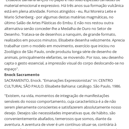
material emocional e expressivo. Há três anos sua formação vulcânica
está em plena atividade. Fomos atingidos - eu, Rui Moreira Leite e
Mario Schenberg - por algumas destas matérias magmáticas, no
último Salão de Artes Plásticas do Embu. E não nos restou outra
alternativa senão conceder-lhe a Medalha de Ouro no Setor de
Desenho. Tratava-se de desenhos a nanquim, de grande formato,
realizados em poucos minutos. Elisabete desenha velozmente. Aprecia
trabalhar com o modelo em movimento, exercício que iniciou no
Zoológico de São Paulo, onde produziu longa série de desenho de
animais, principalmente elefantes, se movendo. Por isso, seu desenho
capta o gesto essencial, a impressão visual do corpo deslocando-se no
espaço".
Enock Sacramento
SACRAMENTO, Enock. "Emanações Expressionistas" In: CENTRO
CULTURAL SÃO PAULO. Elisabete Bahiana: catálogo. São Paulo, 1986.
"Existem, na vida, momentos de integração de manifestações
sensíveis do nosso comportamento, cuja característica é a de não
serem plenamente conscientes e satisfazerem absolutamente nosso
desejo. Desejos são necessidades imperativas que, de hábito, são
convenientemente abafados, temerosos que somos, diante da
aventura. A aventura de viver é um contínuo situar-se, contrária à