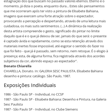
estagnação dos que buscam no passado valores eternos. Eterno é o
momento, já dizia o poeta, enquanto dura... Estes são pensamentos
que me ocorreram após ter visto a pintura de Elisabete Bahiana,
imagens que exercem uma forte atração sobre o espectador,
provocando a percepção e despertando, através de uma leitura mais
cuidadosa, os mais sutis sentimentos. (...) A dinâmica da realização
desta artista compreende o gesto, significado do pintar no limite
daquilo que é e o que já deixou de ser, jamais do que será: o presente
é captado ávida e rapidamente, como se esta retenção através dos
materiais inertes fosse impossível, até esgotar o sentido do fazer no
que foi feito - que já é passado, sem retorno, nem retoque. É o elogio à
presença; esta, de alguma forma, fica registrada através dos acordes
subjetivos da cor, abrindo espaço ao espectador".
Donato Chiarella
CHIARELLA, Donato. In: GALERIA SESC PAULISTA. Elisabete Bahiana
desenho e pintura: catálogo. São Paulo, 1987.
Exposições Individuais
1986 - São Paulo SP - Individual, no CCSP
1987 - São Paulo SP - Elisabete Bahiana: Desenho e Pintura, na Galeria
Sesc Paulista
1987 - São Paulo SP - Individual, no Clube Siemens