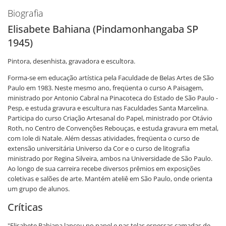
Biografia
Elisabete Bahiana (Pindamonhangaba SP
1945)
Pintora, desenhista, gravadora e escultora.
Forma-se em educação artística pela Faculdade de Belas Artes de São
Paulo em 1983. Neste mesmo ano, freqüenta o curso A Paisagem,
ministrado por Antonio Cabral na Pinacoteca do Estado de São Paulo -
Pesp, e estuda gravura e escultura nas Faculdades Santa Marcelina.
Participa do curso Criação Artesanal do Papel, ministrado por Otávio
Roth, no Centro de Convenções Rebouças, e estuda gravura em metal,
com Iole di Natale. Além dessas atividades, freqüenta o curso de
extensão universitária Universo da Cor e o curso de litografia
ministrado por Regina Silveira, ambos na Universidade de São Paulo.
Ao longo de sua carreira recebe diversos prêmios em exposições
coletivas e salões de arte. Mantém ateliê em São Paulo, onde orienta
um grupo de alunos.
Críticas
"Elisabete Bahiana lançou no papel e nas telas espessas camadas de