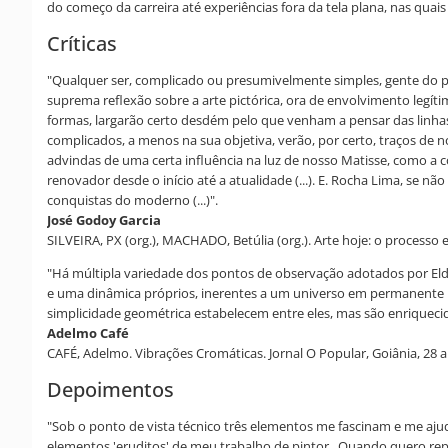
do começo da carreira até experiências fora da tela plana, nas quai
Críticas
"Qualquer ser, complicado ou presumivelmente simples, gente do po
suprema reflexão sobre a arte pictórica, ora de envolvimento legí
formas, largarão certo desdém pelo que venham a pensar das linha
complicados, a menos na sua objetiva, verão, por certo, traços de no
advindas de uma certa influência na luz de nosso Matisse, como a 
renovador desde o início até a atualidade (...). E. Rocha Lima, se nã
conquistas do moderno (...)".
José Godoy Garcia
SILVEIRA, PX (org.), MACHADO, Betúlia (org.). Arte hoje: o processo e
"Há múltipla variedade dos pontos de observação adotados por El
e uma dinâmica próprios, inerentes a um universo em permanente mu
simplicidade geométrica estabelecem entre eles, mas são enriquecid
Adelmo Café
CAFÉ, Adelmo. Vibrações Cromáticas. Jornal O Popular, Goiânia, 28 a
Depoimentos
"Sob o ponto de vista técnico três elementos me fascinam e me ajud
elementos 'eruditos' de meu trabalho de pintor...Quando quero rep