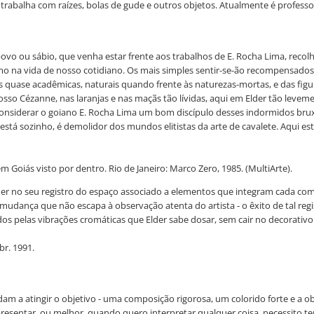
s trabalha com raízes, bolas de gude e outros objetos. Atualmente é profess
vo ou sábio, que venha estar frente aos trabalhos de E. Rocha Lima, recol
timo na vida de nosso cotidiano. Os mais simples sentir-se-ão recompensado
s quase acadêmicas, naturais quando frente às naturezas-mortas, e das fig
sso Cézanne, nas laranjas e nas maçãs tão lívidas, aqui em Elder tão levemen
considerar o goiano E. Rocha Lima um bom discípulo desses indormidos brux
o está sozinho, é demolidor dos mundos elitistas da arte de cavalete. Aqui est
m Goiás visto por dentro. Rio de Janeiro: Marco Zero, 1985. (MultiArte).
der no seu registro do espaço associado a elementos que integram cada co
dança que não escapa à observação atenta do artista - o êxito de tal regi
os pelas vibrações cromáticas que Elder sabe dosar, sem cair no decorativo 
br. 1991.
am a atingir o objetivo - uma composição rigorosa, um colorido forte e a ob
resentar, ou melhor, quando quero interpretar qualquer coisa, necessito t