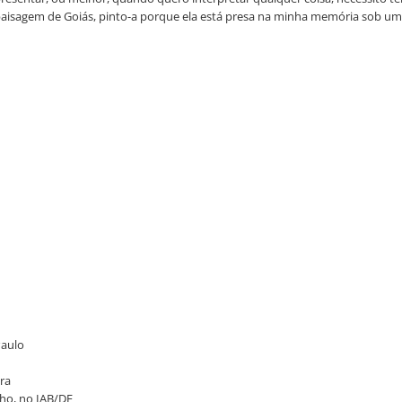
isagem de Goiás, pinto-a porque ela está presa na minha memória sob um
Paulo
ura
enho, no IAB/DF