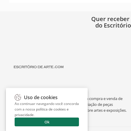
Quer receber
do Escritóri
Uso de cookies
O Escritório de Arte é um portal dedicado à compra e venda de
Ao continuar navegando você concorda
obras de arte de artistas consagrados, avaliação de peças
com a nossa
política de cookies e
individuais ou de espólios, curiosidades sobre artes e exposições.
privacidade
.
Ok