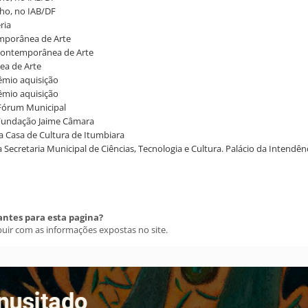
enho, no IAB/DF
ria
emporânea de Arte
ia Contemporânea de Arte
nea de Arte
rêmio aquisição
rêmio aquisição
o Fórum Municipal
a Fundação Jaime Câmara
na Casa de Cultura de Itumbiara
a Secretaria Municipal de Ciências, Tecnologia e Cultura. Palácio da Intendên
antes para esta pagina?
buir com as informações expostas no site.