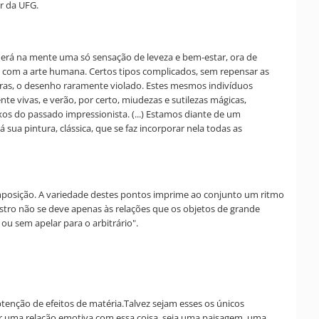
or da UFG.
herá na mente uma só sensação de leveza e bem-estar, ora de
s com a arte humana. Certos tipos complicados, sem repensar as
uras, o desenho raramente violado. Estes mesmos indivíduos
te vivas, e verão, por certo, miudezas e sutilezas mágicas,
os do passado impressionista. (...) Estamos diante de um
á sua pintura, clássica, que se faz incorporar nela todas as
mposição. A variedade destes pontos imprime ao conjunto um ritmo
stro não se deve apenas às relações que os objetos de grande
ou sem apelar para o arbitrário".
tenção de efeitos de matéria.Talvez sejam esses os únicos
er uma relação emotiva com essa coisa, seja uma paisagem, uma