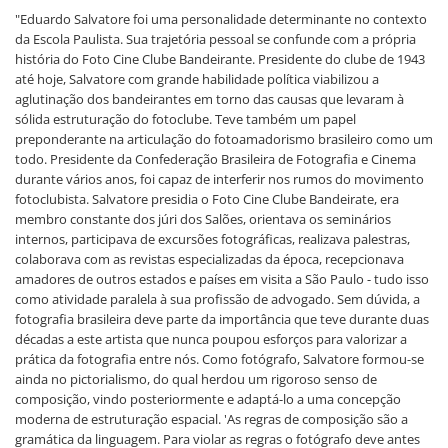
"Eduardo Salvatore foi uma personalidade determinante no contexto
da Escola Paulista. Sua trajetória pessoal se confunde com a própria
história do Foto Cine Clube Bandeirante. Presidente do clube de 1943
até hoje, Salvatore com grande habilidade política viabilizou a
aglutinação dos bandeirantes em torno das causas que levaram à
sólida estruturação do fotoclube. Teve também um papel
preponderante na articulação do fotoamadorismo brasileiro como um
todo. Presidente da Confederação Brasileira de Fotografia e Cinema
durante vários anos, foi capaz de interferir nos rumos do movimento
fotoclubista. Salvatore presidia o Foto Cine Clube Bandeirate, era
membro constante dos júri dos Salões, orientava os seminários
internos, participava de excursões fotográficas, realizava palestras,
colaborava com as revistas especializadas da época, recepcionava
amadores de outros estados e países em visita a São Paulo - tudo isso
como atividade paralela à sua profissão de advogado. Sem dúvida, a
fotografia brasileira deve parte da importância que teve durante duas
décadas a este artista que nunca poupou esforços para valorizar a
prática da fotografia entre nós. Como fotógrafo, Salvatore formou-se
ainda no pictorialismo, do qual herdou um rigoroso senso de
composição, vindo posteriormente e adaptá-lo a uma concepção
moderna de estruturação espacial. 'As regras de composição são a
gramática da linguagem. Para violar as regras o fotógrafo deve antes