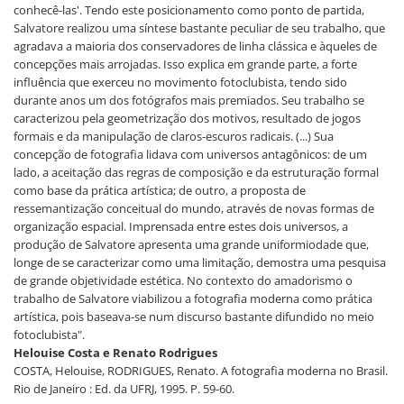
conhecê-las'. Tendo este posicionamento como ponto de partida,
Salvatore realizou uma síntese bastante peculiar de seu trabalho, que
agradava a maioria dos conservadores de linha clássica e àqueles de
concepções mais arrojadas. Isso explica em grande parte, a forte
influência que exerceu no movimento fotoclubista, tendo sido
durante anos um dos fotógrafos mais premiados. Seu trabalho se
caracterizou pela geometrização dos motivos, resultado de jogos
formais e da manipulação de claros-escuros radicais. (...) Sua
concepção de fotografia lidava com universos antagônicos: de um
lado, a aceitação das regras de composição e da estruturação formal
como base da prática artística; de outro, a proposta de
ressemantização conceitual do mundo, através de novas formas de
organização espacial. Imprensada entre estes dois universos, a
produção de Salvatore apresenta uma grande uniformiodade que,
longe de se caracterizar como uma limitação, demostra uma pesquisa
de grande objetividade estética. No contexto do amadorismo o
trabalho de Salvatore viabilizou a fotografia moderna como prática
artística, pois baseava-se num discurso bastante difundido no meio
fotoclubista".
Helouise Costa e Renato Rodrigues
COSTA, Helouise, RODRIGUES, Renato. A fotografia moderna no Brasil.
Rio de Janeiro : Ed. da UFRJ, 1995. P. 59-60.