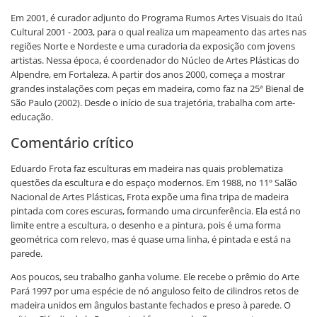
Em 2001, é curador adjunto do Programa Rumos Artes Visuais do Itaú
Cultural 2001 - 2003, para o qual realiza um mapeamento das artes nas
regiões Norte e Nordeste e uma curadoria da exposição com jovens
artistas. Nessa época, é coordenador do Núcleo de Artes Plásticas do
Alpendre, em Fortaleza. A partir dos anos 2000, começa a mostrar
grandes instalações com peças em madeira, como faz na 25ª Bienal de
São Paulo (2002). Desde o início de sua trajetória, trabalha com arte-
educação.
Comentário crítico
Eduardo Frota faz esculturas em madeira nas quais problematiza
questões da escultura e do espaço modernos. Em 1988, no 11º Salão
Nacional de Artes Plásticas, Frota expõe uma fina tripa de madeira
pintada com cores escuras, formando uma circunferência. Ela está no
limite entre a escultura, o desenho e a pintura, pois é uma forma
geométrica com relevo, mas é quase uma linha, é pintada e está na
parede.
Aos poucos, seu trabalho ganha volume. Ele recebe o prêmio do Arte
Pará 1997 por uma espécie de nó anguloso feito de cilindros retos de
madeira unidos em ângulos bastante fechados e preso à parede. O