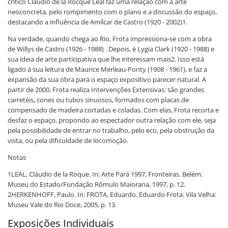
crítico Cláudio de la Rocque Leal faz uma relação com a arte
neoconcreta, pelo rompimento com o plano e a discussão do espaço,
destacando a influência de Amílcar de Castro (1920 - 2002)1.
Na verdade, quando chega ao Rio, Frota impressiona-se com a obra
de Willys de Castro (1926 - 1988) . Depois, é Lygia Clark (1920 - 1988) e
sua ideia de arte participativa que lhe interessam mais2. Isso está
ligado à sua leitura de Maurice Merleau-Ponty (1908 - 1961), e faz a
expansão da sua obra para o espaço expositivo parecer natural. A
partir de 2000, Frota realiza Intervenções Extensivas: são grandes
carretéis, cones ou tubos sinuosos, formados com placas de
compensado de madeira cortadas e coladas. Com elas, Frota recorta e
desfaz o espaço, propondo ao espectador outra relação com ele, seja
pela possibilidade de entrar no trabalho, pelo eco, pela obstrução da
vista, ou pela dificuldade de locomoção.
Notas
1LEAL, Cláudio de la Roque. In: Arte Pará 1997, Fronteiras. Belém:
Museu do Estado/Fundação Rômulo Maiorana, 1997, p. 12.
2HERKENHOFF, Paulo. In: FROTA, Eduardo. Eduardo Frota. Vila Velha:
Museu Vale do Rio Doce, 2005, p. 13.
Exposições Individuais