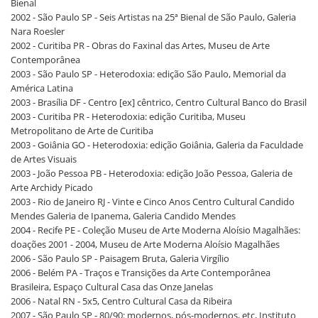
Bienal
2002 - São Paulo SP - Seis Artistas na 25ª Bienal de São Paulo, Galeria
Nara Roesler
2002 - Curitiba PR - Obras do Faxinal das Artes, Museu de Arte
Contemporânea
2003 - São Paulo SP - Heterodoxia: edição São Paulo, Memorial da
América Latina
2003 - Brasília DF - Centro [ex] cêntrico, Centro Cultural Banco do Brasil
2003 - Curitiba PR - Heterodoxia: edição Curitiba, Museu
Metropolitano de Arte de Curitiba
2003 - Goiânia GO - Heterodoxia: edição Goiânia, Galeria da Faculdade
de Artes Visuais
2003 - João Pessoa PB - Heterodoxia: edição João Pessoa, Galeria de
Arte Archidy Picado
2003 - Rio de Janeiro RJ - Vinte e Cinco Anos Centro Cultural Candido
Mendes Galeria de Ipanema, Galeria Candido Mendes
2004 - Recife PE - Coleção Museu de Arte Moderna Aloísio Magalhães:
doações 2001 - 2004, Museu de Arte Moderna Aloísio Magalhães
2006 - São Paulo SP - Paisagem Bruta, Galeria Virgílio
2006 - Belém PA - Traços e Transições da Arte Contemporânea
Brasileira, Espaço Cultural Casa das Onze Janelas
2006 - Natal RN - 5x5, Centro Cultural Casa da Ribeira
2007 - São Paulo SP - 80/90: modernos, pós-modernos, etc, Instituto