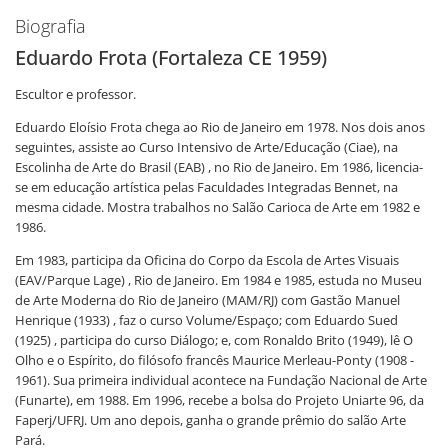
Biografia
Eduardo Frota (Fortaleza CE 1959)
Escultor e professor.
Eduardo Eloísio Frota chega ao Rio de Janeiro em 1978. Nos dois anos
seguintes, assiste ao Curso Intensivo de Arte/Educação (Ciae), na
Escolinha de Arte do Brasil (EAB) , no Rio de Janeiro. Em 1986, licencia-
se em educação artística pelas Faculdades Integradas Bennet, na
mesma cidade. Mostra trabalhos no Salão Carioca de Arte em 1982 e
1986.
Em 1983, participa da Oficina do Corpo da Escola de Artes Visuais
(EAV/Parque Lage) , Rio de Janeiro. Em 1984 e 1985, estuda no Museu
de Arte Moderna do Rio de Janeiro (MAM/RJ) com Gastão Manuel
Henrique (1933) , faz o curso Volume/Espaço; com Eduardo Sued
(1925) , participa do curso Diálogo; e, com Ronaldo Brito (1949), lê O
Olho e o Espírito, do filósofo francês Maurice Merleau-Ponty (1908 -
1961). Sua primeira individual acontece na Fundação Nacional de Arte
(Funarte), em 1988. Em 1996, recebe a bolsa do Projeto Uniarte 96, da
Faperj/UFRJ. Um ano depois, ganha o grande prêmio do salão Arte
Pará.