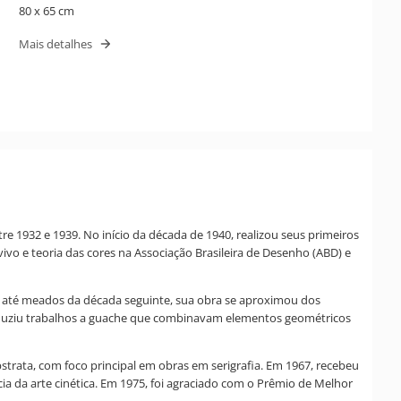
80 x 65 cm
Mais detalhes
tre 1932 e 1939. No início da década de 1940, realizou seus primeiros
ivo e teoria das cores na Associação Brasileira de Desenho (ABD) e
950 até meados da década seguinte, sua obra se aproximou dos
roduziu trabalhos a guache que combinavam elementos geométricos
bstrata, com foco principal em obras em serigrafia. Em 1967, recebeu
cia da arte cinética. Em 1975, foi agraciado com o Prêmio de Melhor