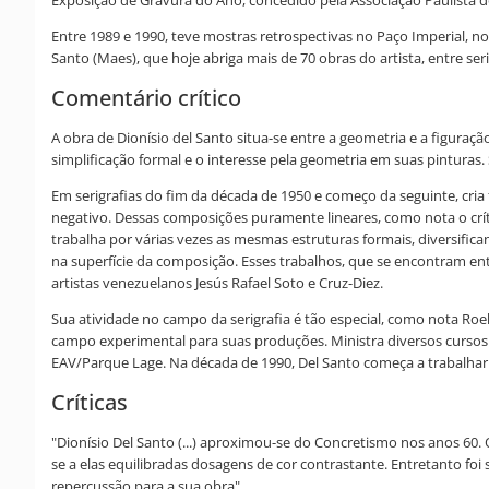
Exposição de Gravura do Ano, concedido pela Associação Paulista do
Entre 1989 e 1990, teve mostras retrospectivas no Paço Imperial, n
Santo (Maes), que hoje abriga mais de 70 obras do artista, entre seri
Comentário crítico
A obra de Dionísio del Santo situa-se entre a geometria e a figuraç
simplificação formal e o interesse pela geometria em suas pinturas
Em serigrafias do fim da década de 1950 e começo da seguinte, cria
negativo. Dessas composições puramente lineares, como nota o críti
trabalha por várias vezes as mesmas estruturas formais, diversific
na superfície da composição. Esses trabalhos, que se encontram ent
artistas venezuelanos Jesús Rafael Soto e Cruz-Diez.
Sua atividade no campo da serigrafia é tão especial, como nota Roe
campo experimental para suas produções. Ministra diversos cursos e
EAV/Parque Lage. Na década de 1990, Del Santo começa a trabalhar
Críticas
"Dionísio Del Santo (...) aproximou-se do Concretismo nos anos 60
se a elas equilibradas dosagens de cor contrastante. Entretanto foi
repercussão para a sua obra".