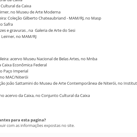
 Cultural da Caixa
Leirner, no Museu de Arte Moderna
eira: Coleção Gilberto Chateaubriand - MAM/RJ, no Masp
o Safra
zes e gravuras , na Galeria de Arte do Sesi
ho Leirner, no MAM/RJ
sileira: acervo Museu Nacional de Belas Artes, no Mnba
da Caixa Econômica Federal
o Paço Imperial
 no MAC/Niterói
oleção João Sattamini do Museu de Arte Contemporânea de Niterói, no Instit
a no acervo da Caixa, no Conjunto Cultural da Caixa
antes para esta pagina?
buir com as informações expostas no site.