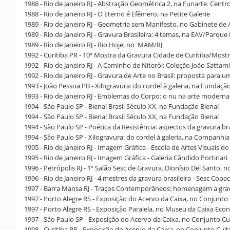
1988 - Rio de Janeiro RJ - Abstração Geométrica 2, na Funarte. Centr
1988 - Rio de Janeiro RJ - O Eterno é Efêmero, na Petite Galerie
1989 - Rio de Janeiro RJ - Geometria sem Manifesto, no Gabinete de
1989 - Rio de Janeiro RJ - Gravura Brasileira: 4 temas, na EAV/Parque
1989 - Rio de Janeiro RJ - Rio Hoje, no MAM/RJ
1992 - Curitiba PR - 10ª Mostra da Gravura Cidade de Curitiba/Mos
1992 - Rio de Janeiro RJ - A Caminho de Niterói: Coleção João Sattam
1992 - Rio de Janeiro RJ - Gravura de Arte no Brasil: proposta par
1993 - João Pessoa PB - Xilogravura: do cordel à galeria, na Fundaçã
1993 - Rio de Janeiro RJ - Emblemas do Corpo: o nu na arte moderna
1994 - São Paulo SP - Bienal Brasil Século XX, na Fundação Bienal
1994 - São Paulo SP - Bienal Brasil Século XX, na Fundação Bienal
1994 - São Paulo SP - Poética da Resistência: aspectos da gravura bras
1994 - São Paulo SP - Xilogravura: do cordel à galeria, na Companh
1995 - Rio de Janeiro RJ - Imagem Gráfica - Escola de Artes Visuais d
1995 - Rio de Janeiro RJ - Imagem Gráfica - Galeria Cândido Portinari
1996 - Petrópolis RJ - 1º Salão Sesc de Gravura. Dionísio Del Santo, 
1996 - Rio de Janeiro RJ - 4 mestres da gravura brasileira - Sesc Cop
1997 - Barra Mansa RJ - Traços Contemporâneos: homenagem a gravu
1997 - Porto Alegre RS - Exposição do Acervo da Caixa, no Conjunto 
1997 - Porto Alegre RS - Exposição Paralela, no Museu da Caixa Eco
1997 - São Paulo SP - Exposição do Acervo da Caixa, no Conjunto Cu
1998 - Curitiba PR - Exposição do Acervo da Caixa, no Conjunto Cult