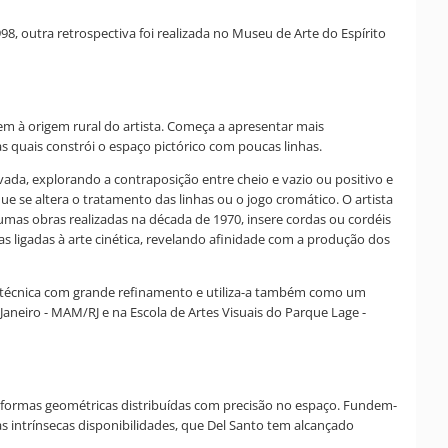
8, outra retrospectiva foi realizada no Museu de Arte do Espírito
tem à origem rural do artista. Começa a apresentar mais
s quais constrói o espaço pictórico com poucas linhas.
vada, explorando a contraposição entre cheio e vazio ou positivo e
e se altera o tratamento das linhas ou o jogo cromático. O artista
gumas obras realizadas na década de 1970, insere cordas ou cordéis
s ligadas à arte cinética, revelando afinidade com a produção dos
a a técnica com grande refinamento e utiliza-a também como um
aneiro - MAM/RJ e na Escola de Artes Visuais do Parque Lage -
e formas geométricas distribuídas com precisão no espaço. Fundem-
as intrínsecas disponibilidades, que Del Santo tem alcançado