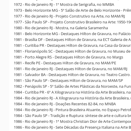
1972 - Rio de Janeiro RJ - 1º Mostra de Serigrafia, no MMBA
1973 - Belo Horizonte MG - 5º Salão de Arte de Belo Horizonte - Prê
1977 - Rio de Janeiro RJ - Projeto Construtivo na Arte, no MAM/RJ
1977 - São Paulo SP - Projeto Construtivo Brasileiro na Arte: 1950-1
1980 - Rio de Janeiro RJ - Mostra, na Galeria Saramenha
1981 - Belo Horizonte MG - Destaques Hilton de Gravura, no Palácio
1981 - Brasília DF - Destaques Hilton de Gravura, na ECT Galeria de 
1981 - Curitiba PR - Destaques Hilton de Gravura, na Casa da Gravu
1981 - Florianópolis SC - Destaques Hilton de Gravura, no Museu de
1981 - Porto Alegre RS - Destaques Hilton de Gravura, no Margs
1981 - Recife PE - Destaques Hilton de Gravura, no MAM/PE
1981 - Rio de Janeiro RJ - Destaques Hilton de Gravura, no MAM/RJ
1981 - Salvador BA - Destaques Hilton de Gravura, no Teatro Castro
1981 - São Paulo SP - Destaques Hilton de Gravura, no MAM/SP
1982 - Penápolis SP - 5º Salão de Artes Plásticas da Noroeste, na Fu
1984 - Curitiba PR - 6º A Xilogravura na História da Arte Brasileira,
1984 - Rio de Janeiro RJ - A Xilogravura na História da Arte Brasileira,
1984 - Rio de Janeiro RJ - Doações Recentes 82-84, no MNBA
1984 - Rio de Janeiro RJ - Pintura Brasileira Atuante, no Espaço Petr
1984 - São Paulo SP - Tradição e Ruptura: síntese de arte e cultura 
1986 - Rio de Janeiro RJ - 1ª Mostra Christian Dior de Arte Contempo
1986 - Rio de Janeiro RJ - Sete Décadas da Presença Italiana na Arte B