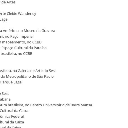
o de Artes
 Arte Cleide Wanderley
 Lage
tra América, no Museu da Gravura
ini, no Paço Imperial
a um mapeamento, no CCBB
o Espaço Cultural da Paraíba
 brasileira, no CCBB
ileira, na Galeria de Arte do Sesi
ia do Metropolitano de São Paulo
o Parque Lage
no Sesc
acabana
ra brasileira, no Centro Universitário de Barra Mansa
Cultural da Caixa
nômica Federal
ltural da Caixa
ural da Caixa