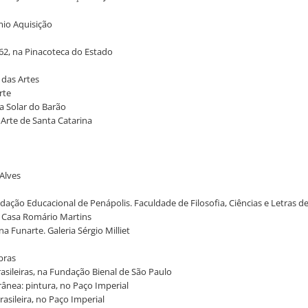
mio Aquisição
962, na Pinacoteca do Estado
 das Artes
Arte
ra Solar do Barão
 Arte de Santa Catarina
 Alves
ndação Educacional de Penápolis. Faculdade de Filosofia, Ciências e Letras d
 na Casa Romário Martins
 na Funarte. Galeria Sérgio Milliet
obras
brasileiras, na Fundação Bienal de São Paulo
rânea: pintura, no Paço Imperial
rasileira, no Paço Imperial