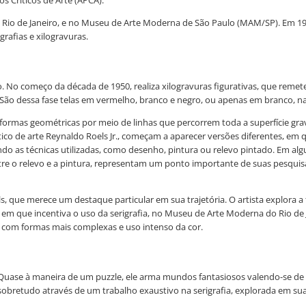
s Críticos de Arte (APCA).
o Rio de Janeiro, e no Museu de Arte Moderna de São Paulo (MAM/SP). Em 199
grafias e xilogravuras.
ão. No começo da década de 1950, realiza xilogravuras figurativas, que reme
. São dessa fase telas em vermelho, branco e negro, ou apenas em branco, na
 formas geométricas por meio de linhas que percorrem toda a superfície gra
co de arte Reynaldo Roels Jr., começam a aparecer versões diferentes, em qu
ando as técnicas utilizadas, como desenho, pintura ou relevo pintado. Em al
re o relevo e a pintura, representam um ponto importante de suas pesquisa
ls, que merece um destaque particular em sua trajetória. O artista explor
m que incentiva o uso da serigrafia, no Museu de Arte Moderna do Rio de J
 com formas mais complexas e uso intenso da cor.
. Quase à maneira de um puzzle, ele arma mundos fantasiosos valendo-se d
 sobretudo através de um trabalho exaustivo na serigrafia, explorada em su