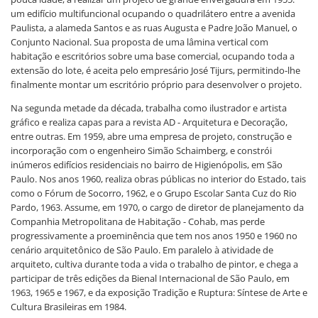
um edifício multifuncional ocupando o quadrilátero entre a avenida
Paulista, a alameda Santos e as ruas Augusta e Padre João Manuel, o
Conjunto Nacional. Sua proposta de uma lâmina vertical com
habitação e escritórios sobre uma base comercial, ocupando toda a
extensão do lote, é aceita pelo empresário José Tijurs, permitindo-lhe
finalmente montar um escritório próprio para desenvolver o projeto.
Na segunda metade da década, trabalha como ilustrador e artista
gráfico e realiza capas para a revista AD - Arquitetura e Decoração,
entre outras. Em 1959, abre uma empresa de projeto, construção e
incorporação com o engenheiro Simão Schaimberg, e constrói
inúmeros edifícios residenciais no bairro de Higienópolis, em São
Paulo. Nos anos 1960, realiza obras públicas no interior do Estado, tais
como o Fórum de Socorro, 1962, e o Grupo Escolar Santa Cuz do Rio
Pardo, 1963. Assume, em 1970, o cargo de diretor de planejamento da
Companhia Metropolitana de Habitação - Cohab, mas perde
progressivamente a proeminência que tem nos anos 1950 e 1960 no
cenário arquitetônico de São Paulo. Em paralelo à atividade de
arquiteto, cultiva durante toda a vida o trabalho de pintor, e chega a
participar de três edições da Bienal Internacional de São Paulo, em
1963, 1965 e 1967, e da exposição Tradição e Ruptura: Síntese de Arte e
Cultura Brasileiras em 1984.