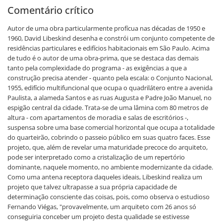
Comentário crítico
Autor de uma obra particularmente profícua nas décadas de 1950 e
1960, David Libeskind desenha e constrói um conjunto competente de
residências particulares e edifícios habitacionais em São Paulo. Acima
de tudo é o autor de uma obra-prima, que se destaca das demais
tanto pela complexidade do programa - as exigências a que a
construção precisa atender - quanto pela escala: o Conjunto Nacional,
1955, edifício multifuncional que ocupa o quadrilátero entre a avenida
Paulista, a alameda Santos e as ruas Augusta e Padre João Manuel, no
espigão central da cidade. Trata-se de uma lâmina com 80 metros de
altura - com apartamentos de moradia e salas de escritórios -,
suspensa sobre uma base comercial horizontal que ocupa a totalidade
do quarteirão, cobrindo o passeio público em suas quatro faces. Esse
projeto, que, além de revelar uma maturidade precoce do arquiteto,
pode ser interpretado como a cristalização de um repertório
dominante, naquele momento, no ambiente modernizante da cidade.
Como uma antena receptora daqueles ideais, Libeskind realiza um
projeto que talvez ultrapasse a sua própria capacidade de
determinação consciente das coisas, pois, como observa o estudioso
Fernando Viégas, "provavelmente, um arquiteto com 26 anos só
conseguiria conceber um projeto desta qualidade se estivesse