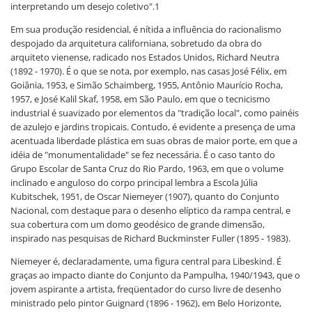
interpretando um desejo coletivo".1
Em sua produção residencial, é nítida a influência do racionalismo
despojado da arquitetura californiana, sobretudo da obra do
arquiteto vienense, radicado nos Estados Unidos, Richard Neutra
(1892 - 1970). É o que se nota, por exemplo, nas casas José Félix, em
Goiânia, 1953, e Simão Schaimberg, 1955, Antônio Maurício Rocha,
1957, e José Kalil Skaf, 1958, em São Paulo, em que o tecnicismo
industrial é suavizado por elementos da "tradição local", como painéis
de azulejo e jardins tropicais. Contudo, é evidente a presença de uma
acentuada liberdade plástica em suas obras de maior porte, em que a
idéia de "monumentalidade" se fez necessária. É o caso tanto do
Grupo Escolar de Santa Cruz do Rio Pardo, 1963, em que o volume
inclinado e anguloso do corpo principal lembra a Escola Júlia
Kubitschek, 1951, de Oscar Niemeyer (1907), quanto do Conjunto
Nacional, com destaque para o desenho elíptico da rampa central, e
sua cobertura com um domo geodésico de grande dimensão,
inspirado nas pesquisas de Richard Buckminster Fuller (1895 - 1983).
Niemeyer é, declaradamente, uma figura central para Libeskind. É
graças ao impacto diante do Conjunto da Pampulha, 1940/1943, que o
jovem aspirante a artista, freqüentador do curso livre de desenho
ministrado pelo pintor Guignard (1896 - 1962), em Belo Horizonte,