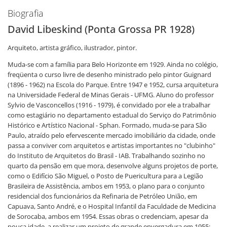
Biografia
David Libeskind (Ponta Grossa PR 1928)
Arquiteto, artista gráfico, ilustrador, pintor.
Muda-se com a família para Belo Horizonte em 1929. Ainda no colégio,
freqüenta o curso livre de desenho ministrado pelo pintor Guignard
(1896 - 1962) na Escola do Parque. Entre 1947 e 1952, cursa arquitetura
na Universidade Federal de Minas Gerais - UFMG. Aluno do professor
Sylvio de Vasconcellos (1916 - 1979), é convidado por ele a trabalhar
como estagiário no departamento estadual do Serviço do Patrimônio
Histórico e Artístico Nacional - Sphan. Formado, muda-se para São
Paulo, atraído pelo efervescente mercado imobiliário da cidade, onde
passa a conviver com arquitetos e artistas importantes no "clubinho"
do Instituto de Arquitetos do Brasil - IAB. Trabalhando sozinho no
quarto da pensão em que mora, desenvolve alguns projetos de porte,
como o Edifício São Miguel, o Posto de Puericultura para a Legião
Brasileira de Assistência, ambos em 1953, o plano para o conjunto
residencial dos funcionários da Refinaria de Petróleo União, em
Capuava, Santo André, e o Hospital Infantil da Faculdade de Medicina
de Sorocaba, ambos em 1954. Essas obras o credenciam, apesar da
pouca idade, a realizar um projeto de grande envergadura em 1955: