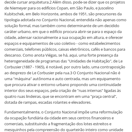
decide cursar arquitetura.2 Além disso, pode-se dizer que os projetos
de Niemeyer para os edifícios Copan, em São Paulo, e Juscelino
Kubitschek, em Belo Horizonte, ambos de 1951, são precursores da
tipologia adotada no Conjunto Nacional, entendida não apenas como
solução formal, mas também como determinante de um decidido
caráter urbano, em que o edifício procura abrir-se para o espaço da
cidade, adensar racionalmente a sua ocupação em altura, e oferecer
espaços e equipamentos de uso coletivo - como estabelecimentos
comerciais, telefones públicos, caixas eletrônicos, cafés e bancos para
descanso. Como anota Viégas, se há, aqui, uma forte presença da
heterogeneidade de programas das "Unidades de Habitação", de Le
Corbusier (1887 - 1965), é notável, por outro lado, uma contraposição
ao desprezo de Le Corbusier pela rua.3 O Conjunto Nacional não é
uma "máquina" autônoma e auto centrada, mas um equipamento
que procura ativar o entorno urbano propondo uma continuidade
interior dos seus espaços, pela criação de "ruas internas" ligadas às
quatro ruas lindeiras, que se encontram em uma "praça central",
dotada de rampas, escadas rolantes e elevadores.
Fundamentalmente, o Conjunto Nacional impõe uma reformulação
da ocupação fundiária da cidade em seus centros financeiros e
comerciais, substituindo a fragmentação dos lotes estreitos e
mesquinhos pela compreensão do quarteirão inteiro como unidade