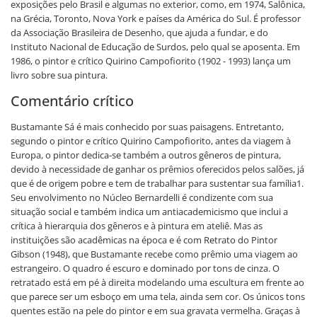
exposições pelo Brasil e algumas no exterior, como, em 1974, Salônica,
na Grécia, Toronto, Nova York e países da América do Sul. É professor
da Associação Brasileira de Desenho, que ajuda a fundar, e do
Instituto Nacional de Educação de Surdos, pelo qual se aposenta. Em
1986, o pintor e crítico Quirino Campofiorito (1902 - 1993) lança um
livro sobre sua pintura.
Comentário crítico
Bustamante Sá é mais conhecido por suas paisagens. Entretanto,
segundo o pintor e crítico Quirino Campofiorito, antes da viagem à
Europa, o pintor dedica-se também a outros gêneros de pintura,
devido à necessidade de ganhar os prêmios oferecidos pelos salões, já
que é de origem pobre e tem de trabalhar para sustentar sua família1.
Seu envolvimento no Núcleo Bernardelli é condizente com sua
situação social e também indica um antiacademicismo que inclui a
crítica à hierarquia dos gêneros e à pintura em ateliê. Mas as
instituições são acadêmicas na época e é com Retrato do Pintor
Gibson (1948), que Bustamante recebe como prêmio uma viagem ao
estrangeiro. O quadro é escuro e dominado por tons de cinza. O
retratado está em pé à direita modelando uma escultura em frente ao
que parece ser um esboço em uma tela, ainda sem cor. Os únicos tons
quentes estão na pele do pintor e em sua gravata vermelha. Graças à