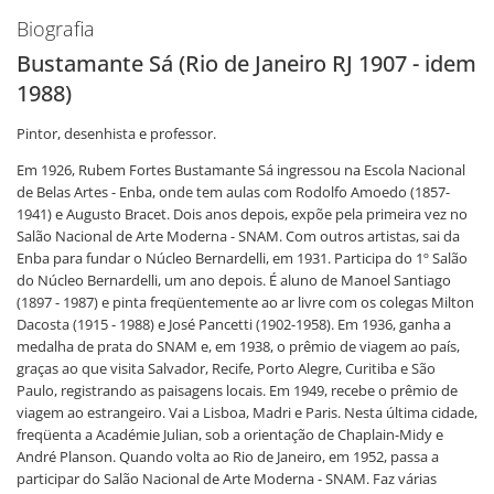
Biografia
Bustamante Sá (Rio de Janeiro RJ 1907 - idem
1988)
Pintor, desenhista e professor.
Em 1926, Rubem Fortes Bustamante Sá ingressou na Escola Nacional
de Belas Artes - Enba, onde tem aulas com Rodolfo Amoedo (1857-
1941) e Augusto Bracet. Dois anos depois, expõe pela primeira vez no
Salão Nacional de Arte Moderna - SNAM. Com outros artistas, sai da
Enba para fundar o Núcleo Bernardelli, em 1931. Participa do 1º Salão
do Núcleo Bernardelli, um ano depois. É aluno de Manoel Santiago
(1897 - 1987) e pinta freqüentemente ao ar livre com os colegas Milton
Dacosta (1915 - 1988) e José Pancetti (1902-1958). Em 1936, ganha a
medalha de prata do SNAM e, em 1938, o prêmio de viagem ao país,
graças ao que visita Salvador, Recife, Porto Alegre, Curitiba e São
Paulo, registrando as paisagens locais. Em 1949, recebe o prêmio de
viagem ao estrangeiro. Vai a Lisboa, Madri e Paris. Nesta última cidade,
freqüenta a Académie Julian, sob a orientação de Chaplain-Midy e
André Planson. Quando volta ao Rio de Janeiro, em 1952, passa a
participar do Salão Nacional de Arte Moderna - SNAM. Faz várias