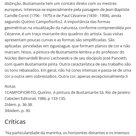
distinção, Bustamante tem um contato direto com os mestres
europeus. Interessa-se especialmente pela paisagem de Jean-Baptiste
Camille Corot (1796 - 1975) e de Paul Cézanne (1839 - 1906), ainda
segundo Quirino Campofiorito2. A importância das formas
geométricas na visualização da natureza, conforme compreendida por
Cézanne, é um traço marcante dos quadros do artista. Suas vistas
apresentam poucas curvas e as formas são simplificadas. São
aplicadas pinceladas em ziguezague, que formam planos de cor e não
marcam. Nisso, a pintura de Bustamante lembra a do professor do
Núcleo Bernardelli Bruno Lechowski e de seu discípulo José Pancetti,
com quem Bustamante pinta. Outra característica de seu trabalho são
os tons rebaixados. Em geral, não há cores intensas e passa-se de uma
cor a outra sem sobressaltos. Outra cor, apenas excepcionalmente.3
Notas
1CAMPOFIORITO, Quirino. A pintura de Bustamante Sá. Rio de Janeiro:
Cabicieri Editorial, 1986, p 133-135.
2Idem, p. 36-38.
3Ibidem, p. 30.
Críticas
"Na particularidade da marinha, os horizontes distantes e os imensos