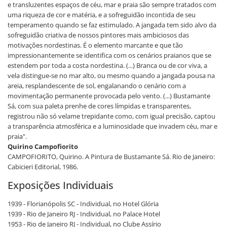
e transluzentes espaços de céu, mar e praia são sempre tratados com
uma riqueza de cor e matéria, e a sofreguidão incontida de seu
temperamento quando se faz estimulado. A jangada tem sido alvo da
sofreguidão criativa de nossos pintores mais ambiciosos das
motivações nordestinas. É o elemento marcante e que tão
impressionantemente se identifica com os cenários praianos que se
estendem por toda a costa nordestina. (...) Branca ou de cor viva, a
vela distingue-se no mar alto, ou mesmo quando a jangada pousa na
areia, resplandescente de sol, engalanando o cenário com a
movimentação permanente provocada pelo vento. (...) Bustamante
Sá, com sua paleta prenhe de cores límpidas e transparentes,
registrou não só velame trepidante como, com igual precisão, captou
a transparência atmosférica e a luminosidade que invadem céu, mar e
praia".
Quirino Campofiorito
CAMPOFIORITO, Quirino. A Pintura de Bustamante Sá. Rio de Janeiro:
Cabicieri Editorial, 1986.
Exposições Individuais
1939 - Florianópolis SC - Individual, no Hotel Glória
1939 - Rio de Janeiro RJ - Individual, no Palace Hotel
1953 - Rio de Janeiro RJ - Individual, no Clube Assírio