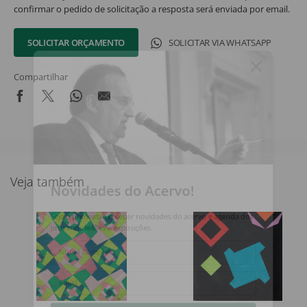
confirmar o pedido de solicitação a resposta será enviada por email.
SOLICITAR ORÇAMENTO
SOLICITAR VIA WHATSAPP
Compartilhar
Veja também
Novidades do Acervo!
Seja o primeiro a receber novidades do acervo e agenda dos
próximos leilões e exposições.
Nome Completo
Email